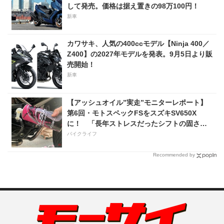
して発売。価格は据え置きの98万100円！
新車
カワサキ、人気の400ccモデル【Ninja 400／
Z400】の2027年モデルを発表。9月5日より販
売開始！
新車
【アッシュオイル”実走”モニターレポート】
第6回・モトスペックFSをスズキSV650X
に！ 「長年ストレスだったシフトの固さが
コレのおかげで滑らかに！」
バイクライフ
Recommended by