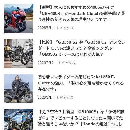
【新型】大人にもおすすめの400ccバイク
『CBR400R』がHonda E-Clutchを新搭載!? 足
つき性の良さも人気の理由ひとつです！
2026/6/1
トピックス
【比較】『GB350 S』や『GB350 C』 とスタン
ダードモデルの違いって？ 空冷シングル
『GB350』シリーズはどれが人気？
2026/5/10
トピックス
初心者ママライダーの感じたRebel 250 E-
Clutchの魅力。「私の心を落ち着かせてくれる
存在です」
2026/5/1
トピックス
【え？空冷？】新型『CB1000F』を「予備知識
ゼロ」でレビューすることになった→聞いてた
話と違うじゃないか!?【Hondaの道は1日にし
てならず／CB1000F ①第一印象 編】