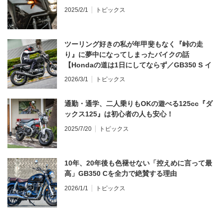
2025/2/1
トピックス
ツーリング好きの私が年甲斐もなく『峠の走
り』に夢中になってしまったバイクの話
【Hondaの道は1日にしてならず／GB350 S イ
ンプレ・レビュー 前編】
2026/3/1
トピックス
通勤・通学、二人乗りもOKの遊べる125cc『ダ
ックス125』は初心者の人も安心！
2025/7/20
トピックス
10年、20年後も色褪せない「控えめに言って最
高」GB350 Cを全力で絶賛する理由
2026/1/1
トピックス