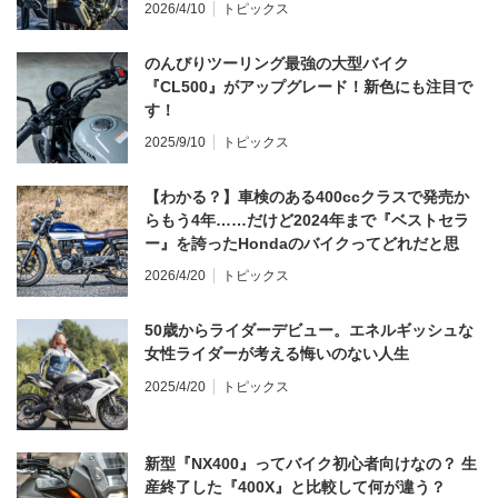
2026/4/10
トピックス
のんびりツーリング最強の大型バイク
『CL500』がアップグレード！新色にも注目で
す！
2025/9/10
トピックス
【わかる？】車検のある400ccクラスで発売か
らもう4年……だけど2024年まで『ベストセラ
ー』を誇ったHondaのバイクってどれだと思
う？
2026/4/20
トピックス
50歳からライダーデビュー。エネルギッシュな
女性ライダーが考える悔いのない人生
2025/4/20
トピックス
新型『NX400』ってバイク初心者向けなの？ 生
産終了した『400X』と比較して何が違う？