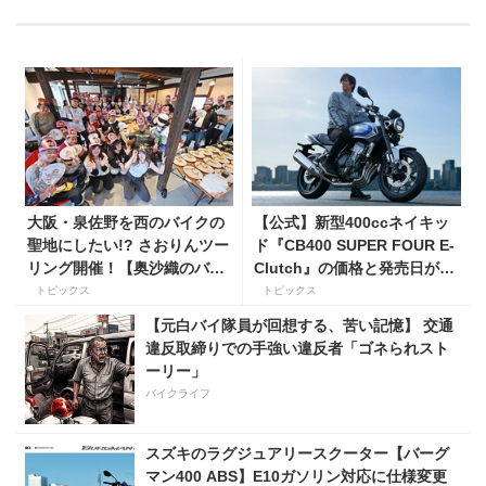
大阪・泉佐野を西のバイクの
【公式】新型400ccネイキッ
聖地にしたい!? さおりんツー
ド『CB400 SUPER FOUR E-
リング開催！【奥沙織のバイ
Clutch』の価格と発売日が決
ク日和第３回】
定！ シリーズ最高58馬力＆
トピックス
トピックス
14kgもの軽量化!? 完全に
【元白バイ隊員が回想する、苦い記憶】 交通
「旧CB400SF」を超えた!?
違反取締りでの手強い違反者「ゴネられスト
【Honda2026新車ニュース】
ーリー」
バイクライフ
スズキのラグジュアリースクーター【バーグ
マン400 ABS】E10ガソリン対応に仕様変更