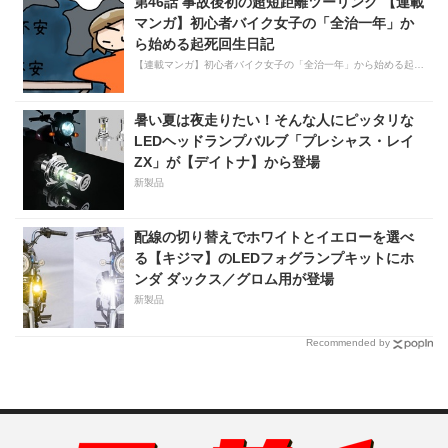
第46話 事故後初の超短距離ツーリング 【連載
マンガ】初心者バイク女子の「全治一年」か
ら始める起死回生日記
【連載マンガ】初心者バイク女子の「全治一年」から始める起死回生日記
暑い夏は夜走りたい！そんな人にピッタリな
LEDヘッドランプバルブ「プレシャス・レイ
ZX」が【デイトナ】から登場
新製品
配線の切り替えでホワイトとイエローを選べ
る【キジマ】のLEDフォグランプキットにホ
ンダ ダックス／グロム用が登場
新製品
Recommended by