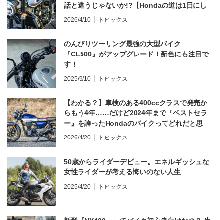
話と違うじゃないか!?【Hondaの道は1日にし
てならず／CB1000F ①第一印象 編】
2026/4/10
トピックス
のんびりツーリング最強の大型バイク
『CL500』がアップグレード！新色にも注目で
す！
2025/9/10
トピックス
【わかる？】車検のある400ccクラスで発売か
らもう4年……だけど2024年まで『ベストセラ
ー』を誇ったHondaのバイクってどれだと思
う？
2026/4/20
トピックス
50歳からライダーデビュー。エネルギッシュな
女性ライダーが考える悔いのない人生
2025/4/20
トピックス