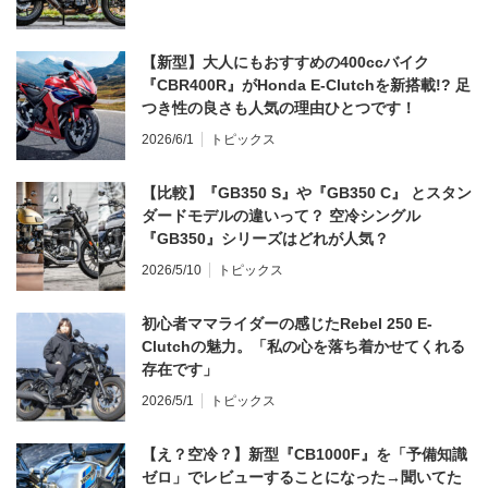
【新型】大人にもおすすめの400ccバイク
『CBR400R』がHonda E-Clutchを新搭載!? 足
つき性の良さも人気の理由ひとつです！
2026/6/1
トピックス
【比較】『GB350 S』や『GB350 C』 とスタン
ダードモデルの違いって？ 空冷シングル
『GB350』シリーズはどれが人気？
2026/5/10
トピックス
初心者ママライダーの感じたRebel 250 E-
Clutchの魅力。「私の心を落ち着かせてくれる
存在です」
2026/5/1
トピックス
【え？空冷？】新型『CB1000F』を「予備知識
ゼロ」でレビューすることになった→聞いてた