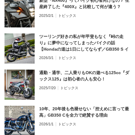
新型『NX400』ってバイク初心者向けなの？ 生
産終了した『400X』と比較して何が違う？
2025/2/1
トピックス
ツーリング好きの私が年甲斐もなく『峠の走
り』に夢中になってしまったバイクの話
【Hondaの道は1日にしてならず／GB350 S イ
ンプレ・レビュー 前編】
2026/3/1
トピックス
通勤・通学、二人乗りもOKの遊べる125cc『ダ
ックス125』は初心者の人も安心！
2025/7/20
トピックス
10年、20年後も色褪せない「控えめに言って最
高」GB350 Cを全力で絶賛する理由
2026/1/1
トピックス