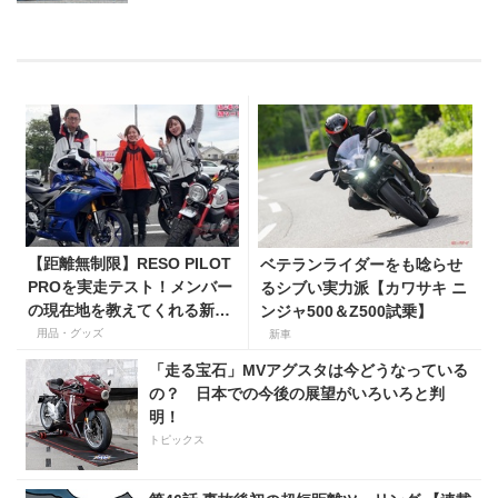
【距離無制限】RESO PILOT
ベテランライダーをも唸らせ
PROを実走テスト！メンバー
るシブい実力派【カワサキ ニ
の現在地を教えてくれる新型
ンジャ500＆Z500試乗】
インカムがめっちゃ便利な３
用品・グッズ
新車
つの理由【動画付き】
「走る宝石」MVアグスタは今どうなっている
の？ 日本での今後の展望がいろいろと判
明！
トピックス