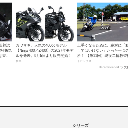
が登場！
】回顧試
カワサキ、人気の400ccモデル
上手くなるために、絶対に「
並列6気
【Ninja 400／Z400】の2027年モデ
してはいけない」たった一つ
な乗り
ルを発表。9月5日より販売開始！
所！ 【第11回】現役二輪教習
員YouTuberばくのライテク講
新車
トピックス
Recommended by
シリーズ