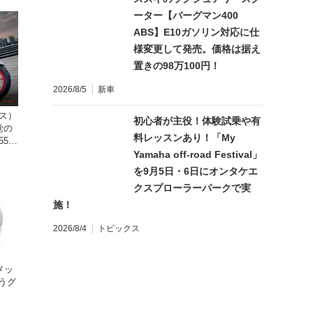
ーター【バーグマン400
ABS】E10ガソリン対応に仕
様変更して発売。価格は据え
置きの98万100円！
2026/8/5
新車
クス）
初心者が主役！体験試乗や有
覚の
料レッスンあり！「My
5cc
発売。
Yamaha off-road Festival」
を9月5日・6日にオンタケエ
クスプローラーパークで実
施！
2026/8/4
トピックス
メッ
うグ
）」