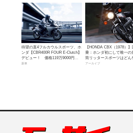
待望の直4フルカウルスポーツ、ホ
【HONDA CBX（1978）
ンダ【CBR400R FOUR E-Clutch】
乗：ホンダ初にして唯一の
デビュー！ 価格119万9000円で9
筒リッタースポーツはどん
月18日発売。
味だったのか？
新車
アーカイブ