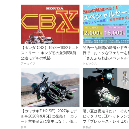
【ホンダ CBX】1978〜1982ミニヒ
関西〜九州間の帰省やドラ
ストリー ・ホンダ初の並列6気筒
行で、おトクなフェリーを
公道モデルの軌跡
「さんふらわあスペシャル
ル」を期間限定で販売開始
アーカイブ
トピックス
【カワサキZ H2 SE】2027年モデ
暑い夏は夜走りたい！そん
ルを2026年9月5日に発売！ カラ
ピッタリなLEDヘッドラン
ーと主要諸元に変更はなく、価格
ブ「プレシャス・レイ ZX
は据え置きの247万5000円！
イトナ】から登場
新車
新製品