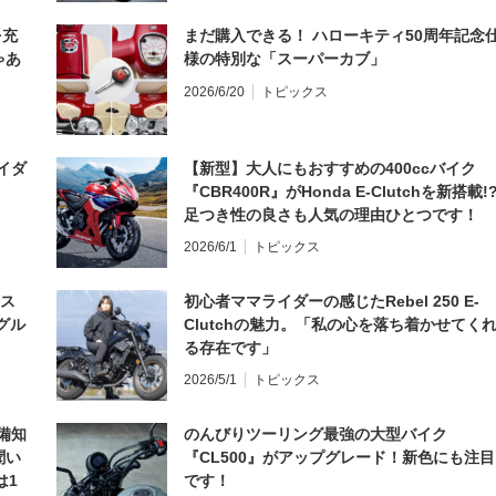
を充
まだ購入できる！ ハローキティ50周年記念
ゃあ
様の特別な「スーパーカブ」
2026/6/20
トピックス
イダ
【新型】大人にもおすすめの400ccバイク
『CBR400R』がHonda E-Clutchを新搭載!
足つき性の良さも人気の理由ひとつです！
2026/6/1
トピックス
とス
初心者ママライダーの感じたRebel 250 E-
グル
Clutchの魅力。「私の心を落ち着かせてく
る存在です」
2026/5/1
トピックス
備知
のんびりツーリング最強の大型バイク
聞い
『CL500』がアップグレード！新色にも注目
は1
です！