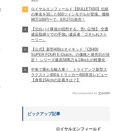
ロイヤルエンフィールド【BULLET650】伝統
仕
の車名を冠した650ツインモデルが登場。価格
98万100円〜で、8月27日発売！
【元白バイ隊員が回想する、苦い記憶】 交通
違反取締りでの手強い違反者「ゴネられスト
ーリー」
【公式】新型400ccネイキッド『CB400
?
SUPER FOUR E-Clutch』の価格と発売日が決
定！ シリーズ最高58馬力＆14kgもの軽量化!?
完全に「旧CB400SF」を超えた!?
中免で乗れる輸入車！ トライアンフ新型ス
【Honda2026新車ニュース】
ラクストン400＆トラッカー400本音レビュー
【身長154cmの足着きは？】
れ
Recommended by
ピックアップ記事
ロイヤルエンフィールド