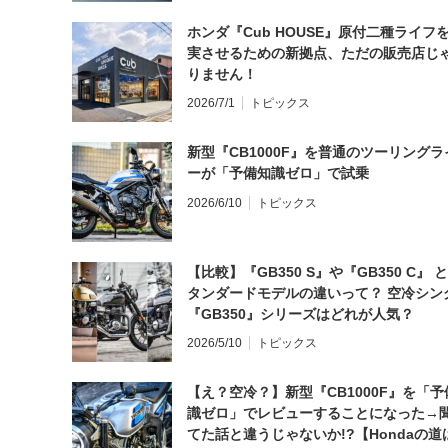
ホンダ『Cub HOUSE』原付二種ライフ
実させるための新拠点、ただの販売店じ
りません！
2026/7/1
トピックス
新型『CB1000F』を普通のツーリングラ
ーが「予備知識ゼロ」で試乗
2026/6/10
トピックス
【比較】『GB350 S』や『GB350 C』 
タンダードモデルの違いって？ 空冷シン
『GB350』シリーズはどれが人気？
2026/5/10
トピックス
【え？空冷？】新型『CB1000F』を「予
識ゼロ」でレビューすることになった→
てた話と違うじゃないか!?【Hondaの道