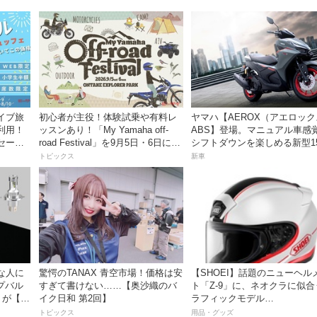
イブ旅
初心者が主役！体験試乗や有料レ
ヤマハ【AEROX（アエロッ
利用！
ッスンあり！「My Yamaha off-
ABS】登場。マニュアル車感
セー
road Festival」を9月5日・6日にオ
シフトダウンを楽しめる新型15
ンタケエクスプローラーパークで
スポーツスクーター8月31日
トピックス
新車
実施！
価格48万1800円
な人に
驚愕のTANAX 青空市場！価格は安
【SHOEI】話題のニューヘル
プバル
すぎて書けない……【奥沙織のバ
ト「Z-9」に、ネオクラに似合
」が【デ
イク日和 第2回】
ラフィックモデル
「BURNSIDE（バーンサイド
トピックス
用品・グッズ