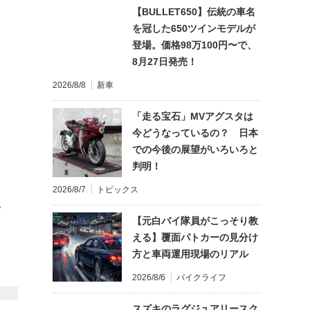
【BULLET650】伝統の車名
を冠した650ツインモデルが
登場。価格98万100円〜で、
8月27日発売！
2026/8/8
新車
「走る宝石」MVアグスタは
今どうなっているの？ 日本
での今後の展望がいろいろと
判明！
2026/8/7
トピックス
て
【元白バイ隊員がこっそり教
える】覆面パトカーの見分け
方と車両運用現場のリアル
2026/8/6
バイクライフ
スズキのラグジュアリースク