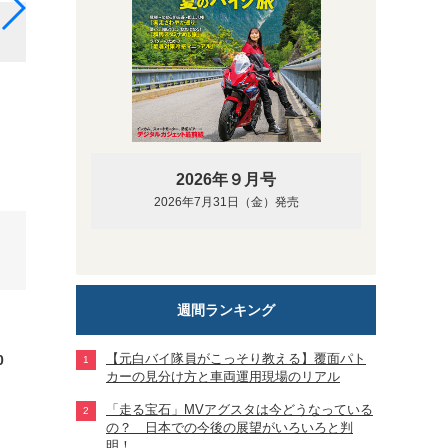
同会場で開催された前回イベントの様子
2026年９月号
2026年7月31日（金）発売
週間ランキング
【元白バイ隊員がこっそり教える】覆面パト
0
カーの見分け方と車両運用現場のリアル
「走る宝石」MVアグスタは今どうなっている
の？ 日本での今後の展望がいろいろと判
明！