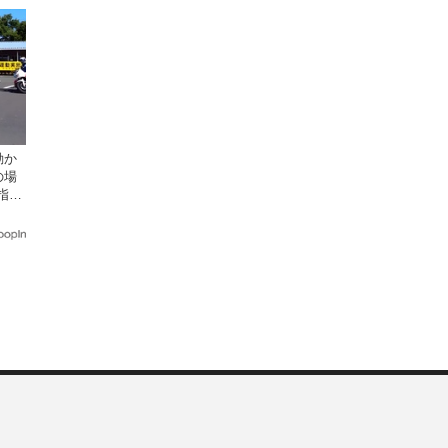
動か
の場
指導
座