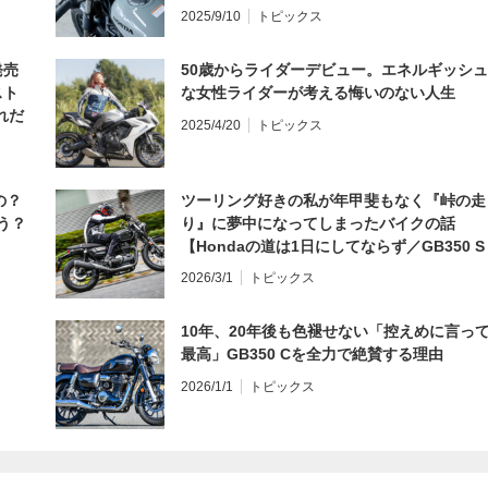
編】
2025/9/10
トピックス
発売
50歳からライダーデビュー。エネルギッシュ
スト
な女性ライダーが考える悔いのない人生
れだ
2025/4/20
トピックス
の？
ツーリング好きの私が年甲斐もなく『峠の走
う？
り』に夢中になってしまったバイクの話
【Hondaの道は1日にしてならず／GB350 S
インプレ・レビュー 前編】
2026/3/1
トピックス
10年、20年後も色褪せない「控えめに言っ
最高」GB350 Cを全力で絶賛する理由
2026/1/1
トピックス