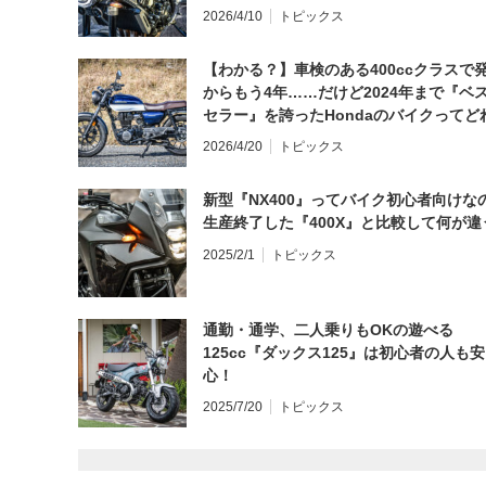
日にしてならず／CB1000F ①第一印象 
2026/4/10
トピックス
【わかる？】車検のある400ccクラスで
からもう4年……だけど2024年まで『ベ
セラー』を誇ったHondaのバイクってど
と思う？
2026/4/20
トピックス
新型『NX400』ってバイク初心者向けな
生産終了した『400X』と比較して何が違
2025/2/1
トピックス
通勤・通学、二人乗りもOKの遊べる
125cc『ダックス125』は初心者の人も安
心！
2025/7/20
トピックス