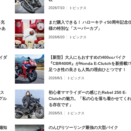
2026/7/10
トピックス
を充
まだ購入できる！ ハローキティ50周年記念
ゃあ
様の特別な「スーパーカブ」
2026/6/20
トピックス
イダ
【新型】大人にもおすすめの400ccバイク
『CBR400R』がHonda E-Clutchを新搭載!
足つき性の良さも人気の理由ひとつです！
2026/6/1
トピックス
とス
初心者ママライダーの感じたRebel 250 E-
グル
Clutchの魅力。「私の心を落ち着かせてく
る存在です」
2026/5/1
トピックス
備知
のんびりツーリング最強の大型バイク