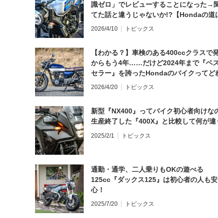
識ゼロ」でレビューすることになった→
てた話と違うじゃないか!?【Hondaの道
日にしてならず／CB1000F ①第一印象 
2026/4/10
トピックス
【わかる？】車検のある400ccクラスで
からもう4年……だけど2024年まで『ベ
セラー』を誇ったHondaのバイクってど
と思う？
2026/4/20
トピックス
新型『NX400』ってバイク初心者向けな
生産終了した『400X』と比較して何が違
2025/2/1
トピックス
通勤・通学、二人乗りもOKの遊べる
125cc『ダックス125』は初心者の人も安
心！
2025/7/20
トピックス