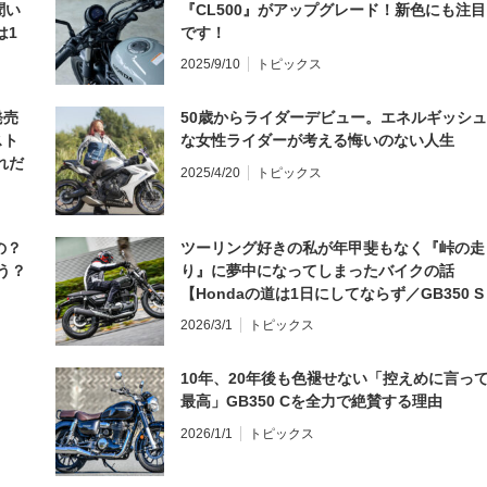
聞い
『CL500』がアップグレード！新色にも注目
は1
です！
編】
2025/9/10
トピックス
発売
50歳からライダーデビュー。エネルギッシュ
スト
な女性ライダーが考える悔いのない人生
れだ
2025/4/20
トピックス
の？
ツーリング好きの私が年甲斐もなく『峠の走
う？
り』に夢中になってしまったバイクの話
【Hondaの道は1日にしてならず／GB350 S
インプレ・レビュー 前編】
2026/3/1
トピックス
10年、20年後も色褪せない「控えめに言っ
最高」GB350 Cを全力で絶賛する理由
2026/1/1
トピックス