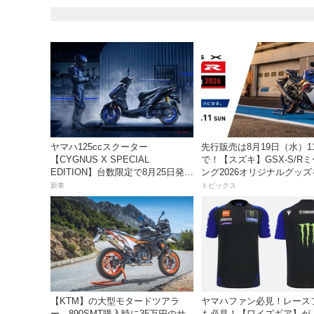
ヤマハ125ccスクーター
先行販売は8月19日（水）1
【CYGNUS X SPECIAL
で！【スズキ】GSX-S/R
EDITION】台数限定で8月25日発
ング2026オリジナルグッ
売！ 「YZF-R1M」イメージを取
入れよう！
新車
トピックス
り入れたスポーティ仕様は価格40
万2600円
【KTM】の大型モタードツアラ
ヤマハファン必見！レース
ー、890SMT購入時に35万円のサ
も必見！【ワイズギア】が「