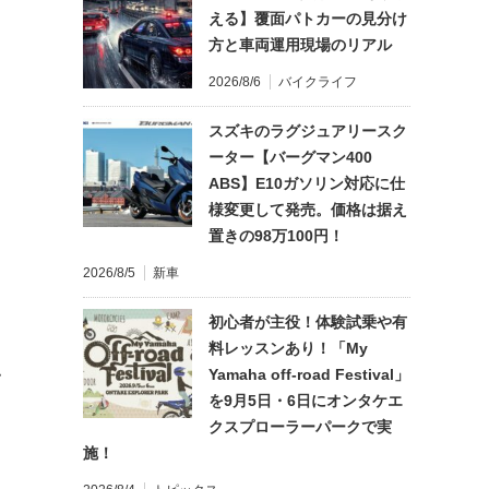
える】覆面パトカーの見分け
方と車両運用現場のリアル
2026/8/6
バイクライフ
スズキのラグジュアリースク
ーター【バーグマン400
ABS】E10ガソリン対応に仕
様変更して発売。価格は据え
置きの98万100円！
2026/8/5
新車
初心者が主役！体験試乗や有
料レッスンあり！「My
Yamaha off-road Festival」
て
を9月5日・6日にオンタケエ
クスプローラーパークで実
施！