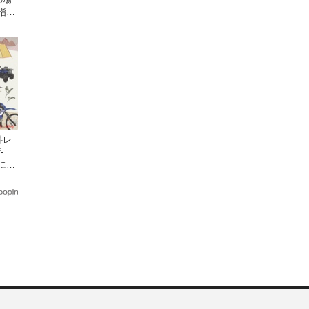
指導
座
料レ
-
日にオ
クで