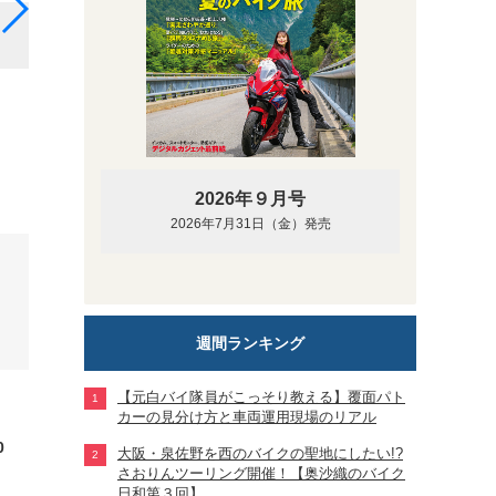
ローライダーST：ビリヤードグレー【ブラックトリム】（
2026年９月号
2026年7月31日（金）発売
週間ランキング
【元白バイ隊員がこっそり教える】覆面パト
カーの見分け方と車両運用現場のリアル
0
大阪・泉佐野を西のバイクの聖地にしたい!?
さおりんツーリング開催！【奥沙織のバイク
日和第３回】