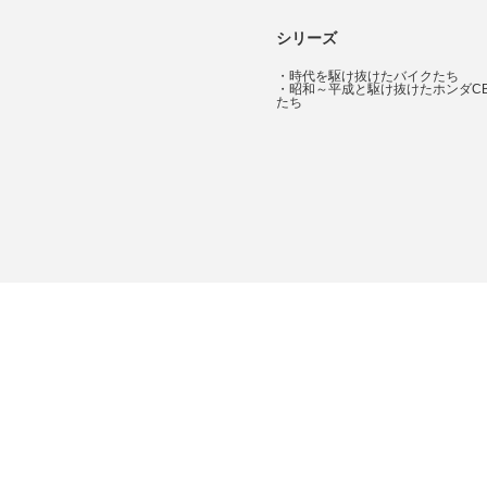
シリーズ
・
時代を駆け抜けたバイクたち
・
昭和～平成と駆け抜けたホンダC
たち