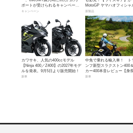
ポートが受けられるキャンペーン
MotoGP ヤマハオフィシ
を実施中！
レル」を数量限定でリリー
キャンペーン
新製品
カワサキ、人気の400ccモデル
中免で乗れる輸入車！ ト
【Ninja 400／Z400】の2027年モデ
ンフ新型スラクストン400
ルを発表。9月5日より販売開始！
カー400本音レビュー【身長1
の足着きは？】
新車
新車