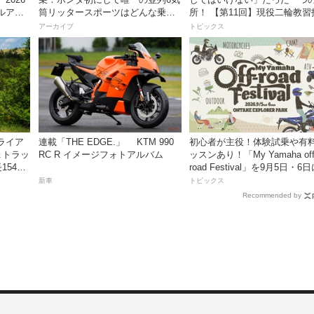
ャルアパ
筒リッタースポーツはどんな乗り
所！ 【第11回】現役二輪教習
ス
味だったのか？
員YouTuberばくのライテク講
アーカイブ
トピックス
ライア
連載「THE EDGE.」 KTM 990
初心者が主役！体験試乗や有
＆トラッ
RC R イメージフォトアルバム
ッスンあり！「My Yamaha off
54cm
road Festival」を9月5日・6
ンタケエクスプローラーパー
新車
トピックス
実施！
Recommended by