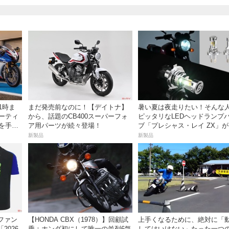
1時ま
まだ発売前なのに！【デイトナ】
暑い夏は夜走りたい！そんな
ミーティ
から、話題のCB400スーパーフォ
ピッタリなLEDヘッドランプ
ズを手に
ア用パーツが続々登場！
ブ「プレシャス・レイ ZX」
イトナ】から登場
新製品
新製品
ファン
【HONDA CBX（1978）】回顧試
上手くなるために、絶対に「
2026
乗：ホンダ初にして唯一の並列6気
してはいけない」たった一つ