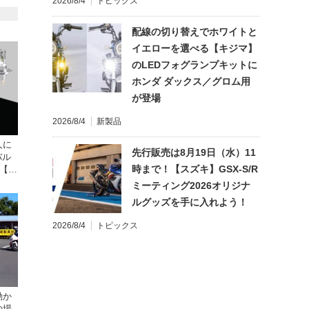
2026/8/4
トピックス
配線の切り替えでホワイトと
イエローを選べる【キジマ】
のLEDフォグランプキットに
ホンダ ダックス／グロム用
が登場
2026/8/4
新製品
人に
先行販売は8月19日（水）11
バル
時まで！【スズキ】GSX-S/R
が【デ
ミーティング2026オリジナ
ルグッズを手に入れよう！
2026/8/4
トピックス
動か
の場