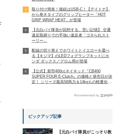
取り付け簡単！接続はUSB-C！【デイトナ】
から巻きタイプのグリップヒーター「HOT
GRIP WRAP HEAT」が登場
仕
【元白バイ隊員が回想する、苦い記憶】 交通
違反取締りでの手強い違反者「ゴネられスト
ーリー」
配線の切り替えでホワイトとイエローを選べ
る【キジマ】のLEDフォグランプキットにホ
ンダ ダックス／グロム用が登場
?
【公式】新型400ccネイキッド『CB400
SUPER FOUR E-Clutch』の価格と発売日が決
定！ シリーズ最高58馬力＆14kgもの軽量化!?
完全に「旧CB400SF」を超えた!?
【Honda2026新車ニュース】
Recommended by
れ
ピックアップ記事
【元白バイ隊員がこっそり教