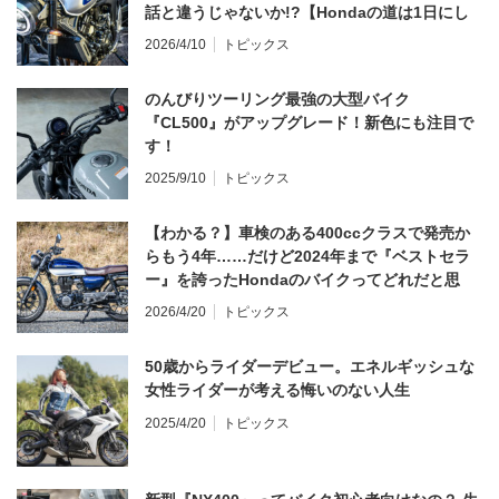
話と違うじゃないか!?【Hondaの道は1日にし
てならず／CB1000F ①第一印象 編】
2026/4/10
トピックス
のんびりツーリング最強の大型バイク
『CL500』がアップグレード！新色にも注目で
す！
2025/9/10
トピックス
【わかる？】車検のある400ccクラスで発売か
らもう4年……だけど2024年まで『ベストセラ
ー』を誇ったHondaのバイクってどれだと思
う？
2026/4/20
トピックス
50歳からライダーデビュー。エネルギッシュな
女性ライダーが考える悔いのない人生
2025/4/20
トピックス