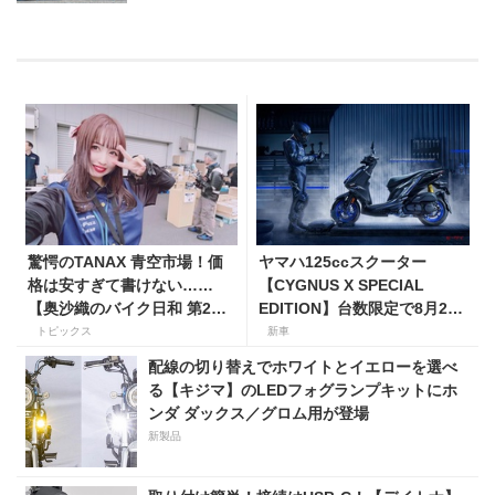
驚愕のTANAX 青空市場！価
ヤマハ125ccスクーター
格は安すぎて書けない……
【CYGNUS X SPECIAL
【奥沙織のバイク日和 第2
EDITION】台数限定で8月25
回】
日発売！ 「YZF-R1M」イメ
トピックス
新車
ージを取り入れたスポーティ
配線の切り替えでホワイトとイエローを選べ
仕様は価格40万2600円
る【キジマ】のLEDフォグランプキットにホ
ンダ ダックス／グロム用が登場
新製品