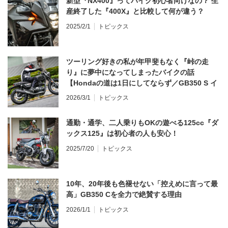
新型『NX400』ってバイク初心者向けなの？ 生
産終了した『400X』と比較して何が違う？
2025/2/1
トピックス
ツーリング好きの私が年甲斐もなく『峠の走
り』に夢中になってしまったバイクの話
【Hondaの道は1日にしてならず／GB350 S イ
ンプレ・レビュー 前編】
2026/3/1
トピックス
通勤・通学、二人乗りもOKの遊べる125cc『ダ
ックス125』は初心者の人も安心！
2025/7/20
トピックス
10年、20年後も色褪せない「控えめに言って最
高」GB350 Cを全力で絶賛する理由
2026/1/1
トピックス