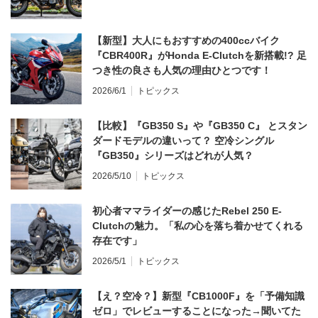
【新型】大人にもおすすめの400ccバイク
『CBR400R』がHonda E-Clutchを新搭載!? 足
つき性の良さも人気の理由ひとつです！
2026/6/1
トピックス
【比較】『GB350 S』や『GB350 C』 とスタン
ダードモデルの違いって？ 空冷シングル
『GB350』シリーズはどれが人気？
2026/5/10
トピックス
初心者ママライダーの感じたRebel 250 E-
Clutchの魅力。「私の心を落ち着かせてくれる
存在です」
2026/5/1
トピックス
【え？空冷？】新型『CB1000F』を「予備知識
ゼロ」でレビューすることになった→聞いてた