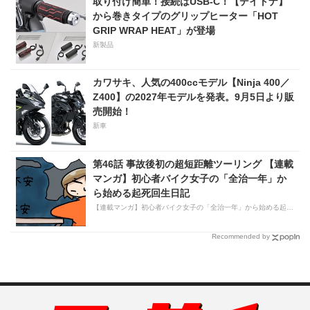
取り付け簡単！接続はUSB-C！【デイトナ】
から巻きタイプのグリップヒーター「HOT
GRIP WRAP HEAT」が登場
新製品
カワサキ、人気の400ccモデル【Ninja 400／
Z400】の2027年モデルを発表。9月5日より販
売開始！
新車
第46話 事故後初の超短距離ツーリング 【連載
マンガ】初心者バイク女子の「全治一年」か
ら始める起死回生日記
【連載マンガ】初心者バイク女子の「全治一年」から始める起死回生日記
Recommended by