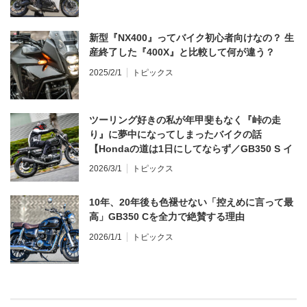
新型『NX400』ってバイク初心者向けなの？ 生
産終了した『400X』と比較して何が違う？
2025/2/1
トピックス
ツーリング好きの私が年甲斐もなく『峠の走
り』に夢中になってしまったバイクの話
【Hondaの道は1日にしてならず／GB350 S イ
ンプレ・レビュー 前編】
2026/3/1
トピックス
10年、20年後も色褪せない「控えめに言って最
高」GB350 Cを全力で絶賛する理由
2026/1/1
トピックス