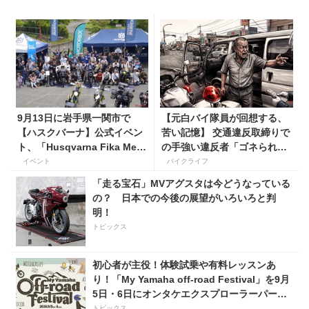
9月13日に岩手県一関市で
【元白バイ隊員が回想する、
【ハスクバーナ】公式イベン
苦い記憶】 交通違反取締りで
ト、「Husqvarna Fika Meet
の手強い違反者「ゴネられス
in 一関」を開催
トーリー」
イベント
バイクライフ
「走る宝石」MVアグスタは今どうなっている
の？ 日本での今後の展望がいろいろと判
明！
トピックス
初心者が主役！体験試乗や有料レッスンあ
り！「My Yamaha off-road Festival」を9月
5日・6日にオンタケエクスプローラーパーク
で実施！
トピックス