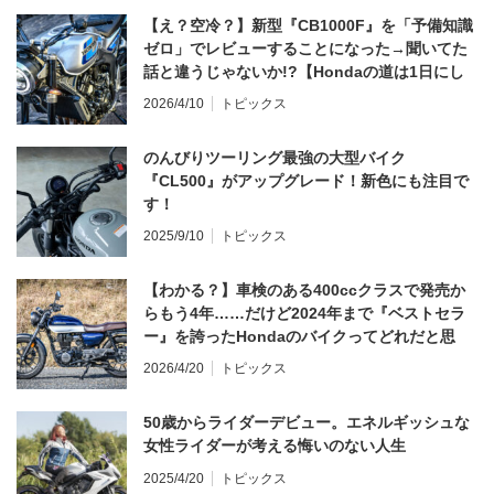
【え？空冷？】新型『CB1000F』を「予備知識
ゼロ」でレビューすることになった→聞いてた
話と違うじゃないか!?【Hondaの道は1日にし
てならず／CB1000F ①第一印象 編】
2026/4/10
トピックス
のんびりツーリング最強の大型バイク
『CL500』がアップグレード！新色にも注目で
す！
2025/9/10
トピックス
【わかる？】車検のある400ccクラスで発売か
らもう4年……だけど2024年まで『ベストセラ
ー』を誇ったHondaのバイクってどれだと思
う？
2026/4/20
トピックス
50歳からライダーデビュー。エネルギッシュな
女性ライダーが考える悔いのない人生
2025/4/20
トピックス