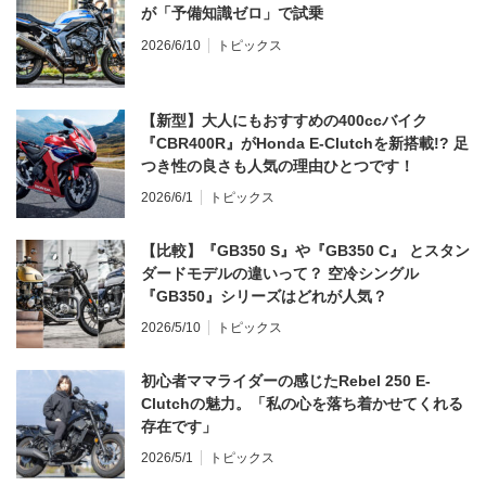
が「予備知識ゼロ」で試乗
2026/6/10
トピックス
【新型】大人にもおすすめの400ccバイク
『CBR400R』がHonda E-Clutchを新搭載!? 足
つき性の良さも人気の理由ひとつです！
2026/6/1
トピックス
【比較】『GB350 S』や『GB350 C』 とスタン
ダードモデルの違いって？ 空冷シングル
『GB350』シリーズはどれが人気？
2026/5/10
トピックス
初心者ママライダーの感じたRebel 250 E-
Clutchの魅力。「私の心を落ち着かせてくれる
存在です」
2026/5/1
トピックス