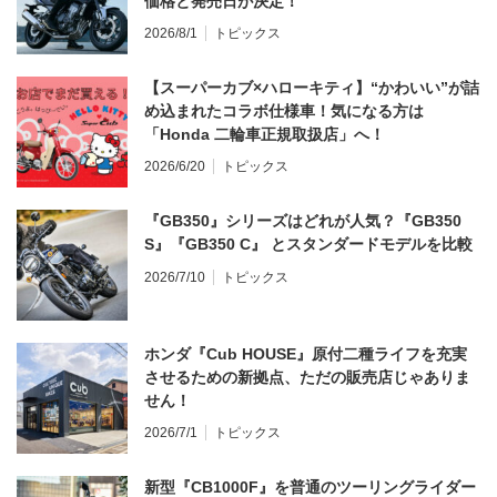
価格と発売日が決定！
2026/8/1
トピックス
【スーパーカブ×ハローキティ】“かわいい”が詰
め込まれたコラボ仕様車！気になる方は
「Honda 二輪車正規取扱店」へ！
2026/6/20
トピックス
『GB350』シリーズはどれが人気？『GB350
S』『GB350 C』 とスタンダードモデルを比較
2026/7/10
トピックス
ホンダ『Cub HOUSE』原付二種ライフを充実
させるための新拠点、ただの販売店じゃありま
せん！
2026/7/1
トピックス
新型『CB1000F』を普通のツーリングライダー