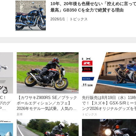
10年、20年後も色褪せない「控えめに言っ
最高」GB350 Cを全力で絶賛する理由
2026/1/1
トピックス
C！
【カワサキZ900RS SE／ブラック
先行販売は8月19日（水）11
プのグ
ボールエディション／カフェ】
で！【スズキ】GSX-S/Rミー
P
2026年モデル一気試乗。人気の国
ング2026オリジナルグッズを
産ネオレトロモデルが扱いやすく
入れよう！
新車
トピックス
上質に進化！