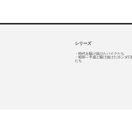
シリーズ
・
時代を駆け抜けたバイクたち
・
昭和～平成と駆け抜けたホンダC
たち