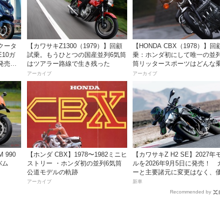
クータ
【カワサキZ1300（1979）】回顧
【HONDA CBX（1978）】回
E10ガ
試乗。もうひとつの国産並列6気筒
乗：ホンダ初にして唯一の並列
発売。
はツアラー路線で生き残った
筒リッタースポーツはどんな
円！
味だったのか？
アーカイブ
アーカイブ
 990
【ホンダ CBX】1978〜1982ミニヒ
【カワサキZ H2 SE】2027年
バム
ストリー ・ホンダ初の並列6気筒
ルを2026年9月5日に発売！ 
公道モデルの軌跡
ーと主要諸元に変更はなく、
は据え置きの247万5000円！
アーカイブ
新車
Recommended by