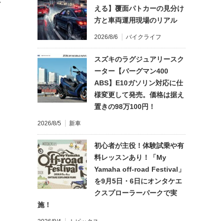
れ
える】覆面パトカーの見分け
方と車両運用現場のリアル
2026/8/6
バイクライフ
スズキのラグジュアリースク
ーター【バーグマン400
ABS】E10ガソリン対応に仕
様変更して発売。価格は据え
置きの98万100円！
2026/8/5
新車
初心者が主役！体験試乗や有
料レッスンあり！「My
Yamaha off-road Festival」
を9月5日・6日にオンタケエ
クスプローラーパークで実
施！