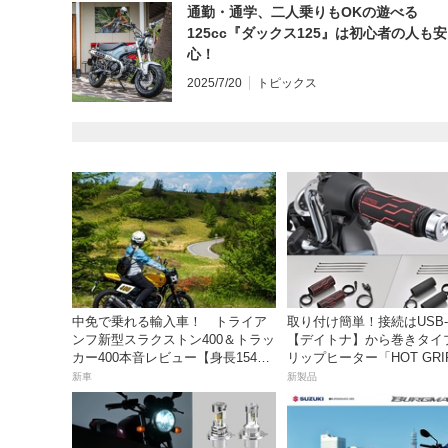
通勤・通学、二人乗りもOKの遊べる
125cc『ダックス125』は初心者の人も安
心！
2025/7/20
トピックス
中免で乗れる輸入車！ トライア
取り付け簡単！接続はUSB-
ンフ新型スラクストン400＆トラッ
【デイトナ】から巻きタイ
カー400本音レビュー【身長154cm
リップヒーター「HOT GRI
の足着きは？】
WRAP HEAT」が登場
新車
新製品