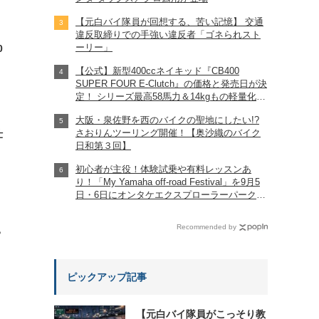
【元白バイ隊員が回想する、苦い記憶】 交通
違反取締りでの手強い違反者「ゴネられスト
ーリー」
0
【公式】新型400ccネイキッド『CB400
SUPER FOUR E-Clutch』の価格と発売日が決
定！ シリーズ最高58馬力＆14kgもの軽量化!?
完全に「旧CB400SF」を超えた!?
大阪・泉佐野を西のバイクの聖地にしたい!?
【Honda2026新車ニュース】
さおりんツーリング開催！【奥沙織のバイク
仕
日和第３回】
初心者が主役！体験試乗や有料レッスンあ
り！「My Yamaha off-road Festival」を9月5
日・6日にオンタケエクスプローラーパークで
実施！
Recommended by
?
ピックアップ記事
【元白バイ隊員がこっそり教