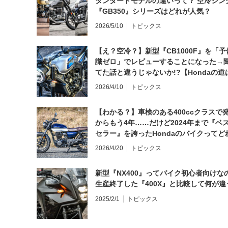
タンダードモデルの違いって？ 空冷シン
『GB350』シリーズはどれが人気？
2026/5/10
トピックス
【え？空冷？】新型『CB1000F』を「予
識ゼロ」でレビューすることになった→
てた話と違うじゃないか!?【Hondaの道
日にしてならず／CB1000F ①第一印象 
2026/4/10
トピックス
【わかる？】車検のある400ccクラスで
からもう4年……だけど2024年まで『ベ
セラー』を誇ったHondaのバイクってど
と思う？
2026/4/20
トピックス
新型『NX400』ってバイク初心者向けな
生産終了した『400X』と比較して何が違
2025/2/1
トピックス