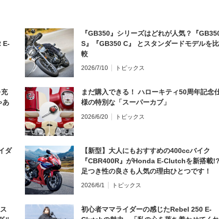
『GB350』シリーズはどれが人気？『GB35
 E-
S』『GB350 C』 とスタンダードモデルを比
較
2026/7/10
トピックス
を充
まだ購入できる！ ハローキティ50周年記念
ゃあ
様の特別な「スーパーカブ」
2026/6/20
トピックス
イダ
【新型】大人にもおすすめの400ccバイク
『CBR400R』がHonda E-Clutchを新搭載!
足つき性の良さも人気の理由ひとつです！
2026/6/1
トピックス
とス
初心者ママライダーの感じたRebel 250 E-