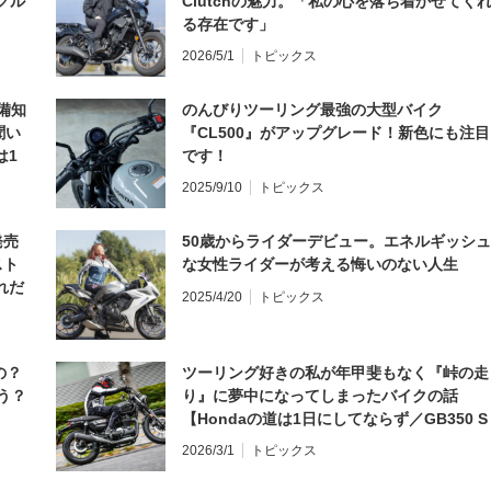
グル
Clutchの魅力。「私の心を落ち着かせてく
る存在です」
2026/5/1
トピックス
備知
のんびりツーリング最強の大型バイク
聞い
『CL500』がアップグレード！新色にも注目
は1
です！
編】
2025/9/10
トピックス
発売
50歳からライダーデビュー。エネルギッシュ
スト
な女性ライダーが考える悔いのない人生
れだ
2025/4/20
トピックス
の？
ツーリング好きの私が年甲斐もなく『峠の走
う？
り』に夢中になってしまったバイクの話
【Hondaの道は1日にしてならず／GB350 S
インプレ・レビュー 前編】
2026/3/1
トピックス