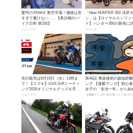
驚愕のTANAX 青空市場！価格は安
「New HUNTER 350 浅
すぎて書けない……【奥沙織のバ
ン」は【ロイヤルエンフィ
イク日和 第2回】
ド】ハンター350の新色に
るチャンス！
トピックス
イベント
先行販売は8月19日（水）11時ま
第46話 事故後初の超短距
で！【スズキ】GSX-S/Rミーティ
ング 【連載マンガ】初心
ング2026オリジナルグッズを手に
女子の「全治一年」から始
入れよう！
死回生日記
トピックス