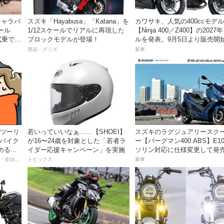
草キャラバ
スズキ「Hayabusa」「Katana」を
カワサキ、人気の400ccモデル
ール
1/12スケールでリアルに再現した
【Ninja 400／Z400】の2027
試乗でき
ブロックモデルが登場！
ルを発表。9月5日より販売開
用品・グッズ
新車
離ツーリ
若いっていいなぁ……【SHOEI】
スズキのラグジュアリースク
者バイク
が16〜24歳を対象とした「若者ラ
ー【バーグマン400 ABS】E1
める起
イダー応援キャンペーン」を実施
ソリン対応に仕様変更して発
価格は据え置きの98万100円！
【連載マンガ】初心者バイク女子の「全治一年」から始める起死回生日記
トピックス
新車