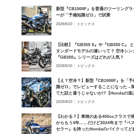
新型『CB1000F』を普通のツーリングラ
ーが「予備知識ゼロ」で試乗
2026/6/10
トピックス
【比較】『GB350 S』や『GB350 C』 
タンダードモデルの違いって？ 空冷シン
『GB350』シリーズはどれが人気？
2026/5/10
トピックス
【え？空冷？】新型『CB1000F』を「予
識ゼロ」でレビューすることになった→
てた話と違うじゃないか!?【Hondaの道
日にしてならず／CB1000F ①第一印象 
2026/4/10
トピックス
【わかる？】車検のある400ccクラスで
からもう4年……だけど2024年まで『ベ
セラー』を誇ったHondaのバイクってど