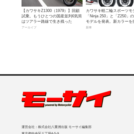
【カワサキZ1300（1979）】回顧
カワサキ軽二輪スポーツモ
試乗。もうひとつの国産並列6気筒
「Ninja 250」と「Z250」の
はツアラー路線で生き残った
モデルを発表。新カラーを
月5日より発売！
アーカイブ
新車
運営会社：株式会社八重洲出版 モーサイ編集部
東京都中央区八丁堀4-5-9