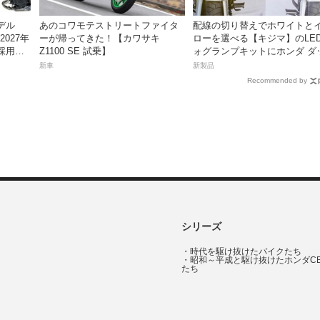
デル
あのコワモテストリートファイタ
配線の切り替えでホワイトと
2027年
ーが帰ってきた！【カワサキ
ローを選べる【キジマ】のLE
採用し9
Z1100 SE 試乗】
ォグランプキットにホンダ ダ
ス／グロム用が登場
新車
新製品
Recommended by
シリーズ
・
時代を駆け抜けたバイクたち
・
昭和～平成と駆け抜けたホンダC
たち