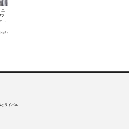
イエ
Dフ
ック
Bとライバル