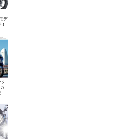
年モデ
始！
ータ
0ガ
売。