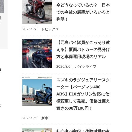
今どうなっているの？ 日本
での今後の展望がいろいろと
判明！
2026/8/7
トピックス
【元白バイ隊員がこっそり教
える】覆面パトカーの見分け
方と車両運用現場のリアル
2026/8/6
バイクライフ
0
スズキのラグジュアリースク
ーター【バーグマン400
ABS】E10ガソリン対応に仕
様変更して発売。価格は据え
仕
置きの98万100円！
2026/8/5
新車
初心者が主役！体験試乗や有