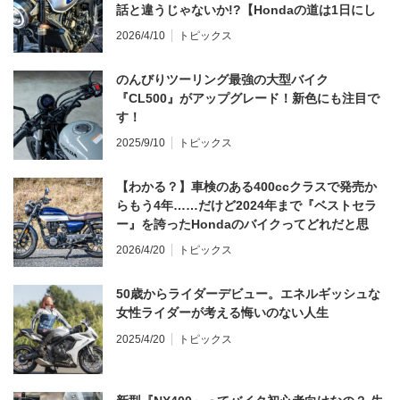
話と違うじゃないか!?【Hondaの道は1日にし
てならず／CB1000F ①第一印象 編】
2026/4/10
トピックス
のんびりツーリング最強の大型バイク
『CL500』がアップグレード！新色にも注目で
す！
2025/9/10
トピックス
【わかる？】車検のある400ccクラスで発売か
らもう4年……だけど2024年まで『ベストセラ
ー』を誇ったHondaのバイクってどれだと思
う？
2026/4/20
トピックス
50歳からライダーデビュー。エネルギッシュな
女性ライダーが考える悔いのない人生
2025/4/20
トピックス