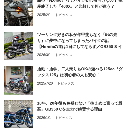
新型『NX400』ってバイク初心者向けなの？ 生
産終了した『400X』と比較して何が違う？
2025/2/1
トピックス
ツーリング好きの私が年甲斐もなく『峠の走
り』に夢中になってしまったバイクの話
【Hondaの道は1日にしてならず／GB350 S イ
ンプレ・レビュー 前編】
2026/3/1
トピックス
通勤・通学、二人乗りもOKの遊べる125cc『ダ
ックス125』は初心者の人も安心！
2025/7/20
トピックス
10年、20年後も色褪せない「控えめに言って最
高」GB350 Cを全力で絶賛する理由
2026/1/1
トピックス