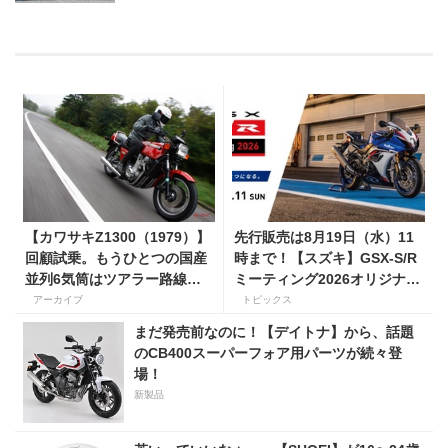
【カワサキZ1300（1979）】
先行販売は8月19日（水）11
回顧試乗。もうひとつの国産
時まで！【スズキ】GSX-S/R
並列6気筒はツアラー路線で
ミーティング2026オリジナル
生き残った
グッズを手に入れよう！
アーカイブ
トピックス
まだ発売前なのに！【デイトナ】から、話題
のCB400スーパーフォア用パーツが続々登
場！
新製品