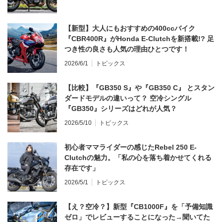
【新型】大人にもおすすめの400ccバイク
『CBR400R』がHonda E-Clutchを新搭載!? 足
つき性の良さも人気の理由ひとつです！
2026/6/1
トピックス
【比較】『GB350 S』や『GB350 C』 とスタン
ダードモデルの違いって？ 空冷シングル
『GB350』シリーズはどれが人気？
2026/5/10
トピックス
初心者ママライダーの感じたRebel 250 E-
Clutchの魅力。「私の心を落ち着かせてくれる
存在です」
2026/5/1
トピックス
【え？空冷？】新型『CB1000F』を「予備知識
ゼロ」でレビューすることになった→聞いてた