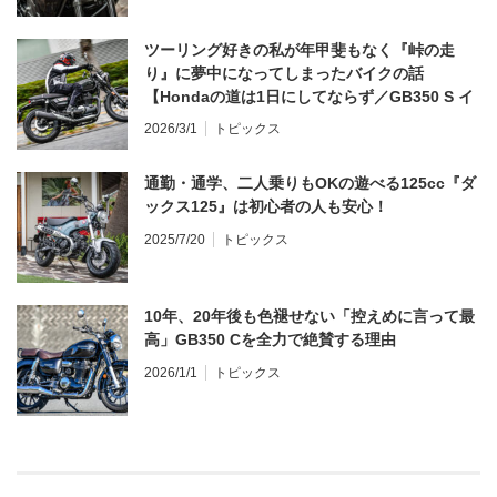
ツーリング好きの私が年甲斐もなく『峠の走
り』に夢中になってしまったバイクの話
【Hondaの道は1日にしてならず／GB350 S イ
ンプレ・レビュー 前編】
2026/3/1
トピックス
通勤・通学、二人乗りもOKの遊べる125cc『ダ
ックス125』は初心者の人も安心！
2025/7/20
トピックス
10年、20年後も色褪せない「控えめに言って最
高」GB350 Cを全力で絶賛する理由
2026/1/1
トピックス