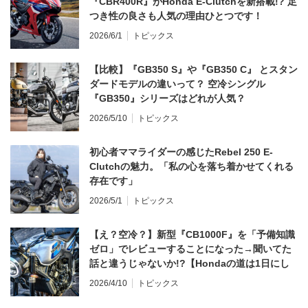
『CBR400R』がHonda E-Clutchを新搭載!? 足
つき性の良さも人気の理由ひとつです！
2026/6/1
トピックス
【比較】『GB350 S』や『GB350 C』 とスタン
ダードモデルの違いって？ 空冷シングル
『GB350』シリーズはどれが人気？
2026/5/10
トピックス
初心者ママライダーの感じたRebel 250 E-
Clutchの魅力。「私の心を落ち着かせてくれる
存在です」
2026/5/1
トピックス
【え？空冷？】新型『CB1000F』を「予備知識
ゼロ」でレビューすることになった→聞いてた
話と違うじゃないか!?【Hondaの道は1日にし
てならず／CB1000F ①第一印象 編】
2026/4/10
トピックス