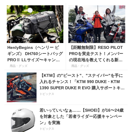
HenlyBegins（ヘンリー ビ
【距離無制限】RESO PILOT
ギンズ） DH760シートバッグ
PROを実走テスト！メンバー
PROⅡ LLサイズ〜キャンプ
の現在地を教えてくれる新型
ツーリングにも安心の大容量
インカムがめっちゃ便利な３
用品・グッズ
用品・グッズ
ツアーバッグ〜
つの理由【動画付き】
【KTM】の"ビースト"、"スナイパー"を手に
入れるチャンス！「KTM 990 DUKE・KTM
1390 SUPER DUKE R EVO 購入サポートキャ
ンペーン」
トピックス
若いっていいなぁ……【SHOEI】が16〜24歳
を対象とした「若者ライダー応援キャンペー
ン」を実施
トピックス