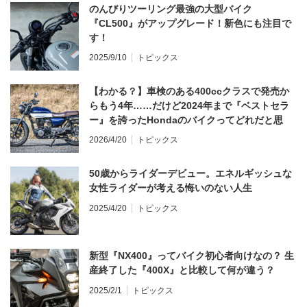
のんびりツーリング最強の大型バイク
『CL500』がアップグレード！新色にも注目で
す！
2025/9/10
トピックス
【わかる？】車検のある400ccクラスで発売か
らもう4年……だけど2024年まで『ベストセラ
ー』を誇ったHondaのバイクってどれだと思
う？
2026/4/20
トピックス
50歳からライダーデビュー。エネルギッシュな
女性ライダーが考える悔いのない人生
2025/4/20
トピックス
新型『NX400』ってバイク初心者向けなの？ 生
産終了した『400X』と比較して何が違う？
2025/2/1
トピックス