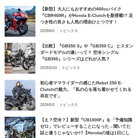
【新型】大人にもおすすめの400ccバイク
『CBR400R』がHonda E-Clutchを新搭載!? 足
つき性の良さも人気の理由ひとつです！
2026/6/1
トピックス
【比較】『GB350 S』や『GB350 C』 とスタン
ダードモデルの違いって？ 空冷シングル
『GB350』シリーズはどれが人気？
2026/5/10
トピックス
初心者ママライダーの感じたRebel 250 E-
Clutchの魅力。「私の心を落ち着かせてくれる
存在です」
2026/5/1
トピックス
【え？空冷？】新型『CB1000F』を「予備知識
ゼロ」でレビューすることになった→聞いてた
話と違うじゃないか!?【Hondaの道は1日にし