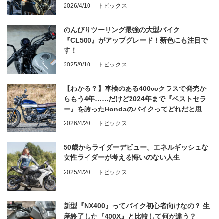
てならず／CB1000F ①第一印象 編】
2026/4/10
トピックス
のんびりツーリング最強の大型バイク
『CL500』がアップグレード！新色にも注目で
す！
2025/9/10
トピックス
【わかる？】車検のある400ccクラスで発売か
らもう4年……だけど2024年まで『ベストセラ
ー』を誇ったHondaのバイクってどれだと思
う？
2026/4/20
トピックス
50歳からライダーデビュー。エネルギッシュな
女性ライダーが考える悔いのない人生
2025/4/20
トピックス
新型『NX400』ってバイク初心者向けなの？ 生
産終了した『400X』と比較して何が違う？