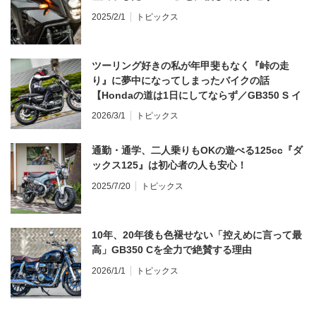
2025/2/1
トピックス
ツーリング好きの私が年甲斐もなく『峠の走
り』に夢中になってしまったバイクの話
【Hondaの道は1日にしてならず／GB350 S イ
ンプレ・レビュー 前編】
2026/3/1
トピックス
通勤・通学、二人乗りもOKの遊べる125cc『ダ
ックス125』は初心者の人も安心！
2025/7/20
トピックス
10年、20年後も色褪せない「控えめに言って最
高」GB350 Cを全力で絶賛する理由
2026/1/1
トピックス