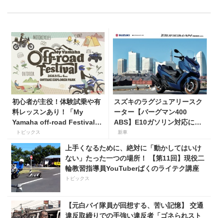
初心者が主役！体験試乗や有
スズキのラグジュアリースク
料レッスンあり！「My
ーター【バーグマン400
Yamaha off-road Festival」
ABS】E10ガソリン対応に仕
を9月5日・6日にオンタケエ
様変更して発売。価格は据え
トピックス
新車
クスプローラーパークで実
置きの98万100円！
上手くなるために、絶対に「動かしてはいけ
施！
ない」たった一つの場所！ 【第11回】現役二
輪教習指導員YouTuberばくのライテク講座
トピックス
【元白バイ隊員が回想する、苦い記憶】 交通
違反取締りでの手強い違反者「ゴネられスト