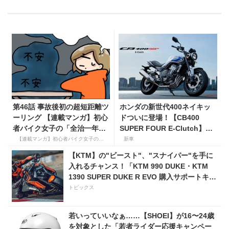
第46話 事故後初の超短距離ツ
ホンダの新世代400ネイキッ
ーリング 【連載マンガ】初心
ドついに登場！【CB400
者バイク女子の「全治一年」
SUPER FOUR E-Clutch】8
から始める起死回生日記
月21日に発売！ 価格99万
【連載マンガ】初心者バイク女子の「全治一年」から始める起死回生日記
新車
8800円
【KTM】の"ビースト"、"スナイパー"を手に
入れるチャンス！「KTM 990 DUKE・KTM
1390 SUPER DUKE R EVO 購入サポートキャ
ンペーン」
トピックス
若いっていいなぁ……【SHOEI】が16〜24歳
を対象とした「若者ライダー応援キャンペー