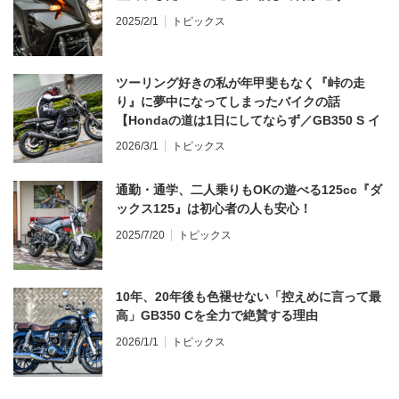
2025/2/1
トピックス
ツーリング好きの私が年甲斐もなく『峠の走
り』に夢中になってしまったバイクの話
【Hondaの道は1日にしてならず／GB350 S イ
ンプレ・レビュー 前編】
2026/3/1
トピックス
通勤・通学、二人乗りもOKの遊べる125cc『ダ
ックス125』は初心者の人も安心！
2025/7/20
トピックス
10年、20年後も色褪せない「控えめに言って最
高」GB350 Cを全力で絶賛する理由
2026/1/1
トピックス