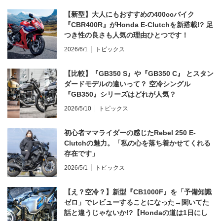
【新型】大人にもおすすめの400ccバイク
『CBR400R』がHonda E-Clutchを新搭載!? 足
つき性の良さも人気の理由ひとつです！
2026/6/1
トピックス
【比較】『GB350 S』や『GB350 C』 とスタン
ダードモデルの違いって？ 空冷シングル
『GB350』シリーズはどれが人気？
2026/5/10
トピックス
初心者ママライダーの感じたRebel 250 E-
Clutchの魅力。「私の心を落ち着かせてくれる
存在です」
2026/5/1
トピックス
【え？空冷？】新型『CB1000F』を「予備知識
ゼロ」でレビューすることになった→聞いてた
話と違うじゃないか!?【Hondaの道は1日にし