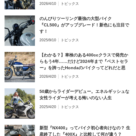
てならず／CB1000F ①第一印象 編】
2026/4/10
トピックス
のんびりツーリング最強の大型バイク
『CL500』がアップグレード！新色にも注目で
す！
2025/9/10
トピックス
【わかる？】車検のある400ccクラスで発売か
らもう4年……だけど2024年まで『ベストセラ
ー』を誇ったHondaのバイクってどれだと思
う？
2026/4/20
トピックス
50歳からライダーデビュー。エネルギッシュな
女性ライダーが考える悔いのない人生
2025/4/20
トピックス
新型『NX400』ってバイク初心者向けなの？ 生
産終了した『400X』と比較して何が違う？