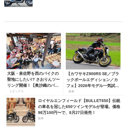
大阪・泉佐野を西のバイクの
【カワサキZ900RS SE／ブラ
聖地にしたい!? さおりんツー
ックボールエディション／カ
リング開催！【奥沙織のバイ
フェ】2026年モデル一気試
ク日和第３回】
乗。人気の国産ネオレトロモ
トピックス
新車
デルが扱いやすく上質に進
ロイヤルエンフィールド【BULLET650】伝統
化！
の車名を冠した650ツインモデルが登場。価格
98万100円〜で、8月27日発売！
新車