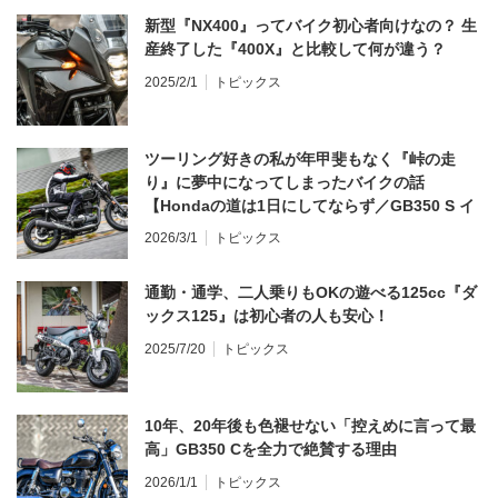
新型『NX400』ってバイク初心者向けなの？ 生
産終了した『400X』と比較して何が違う？
2025/2/1
トピックス
ツーリング好きの私が年甲斐もなく『峠の走
り』に夢中になってしまったバイクの話
【Hondaの道は1日にしてならず／GB350 S イ
ンプレ・レビュー 前編】
2026/3/1
トピックス
通勤・通学、二人乗りもOKの遊べる125cc『ダ
ックス125』は初心者の人も安心！
2025/7/20
トピックス
10年、20年後も色褪せない「控えめに言って最
高」GB350 Cを全力で絶賛する理由
2026/1/1
トピックス