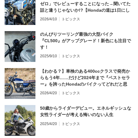
ゼロ」でレビューすることになった→聞いてた
話と違うじゃないか!?【Hondaの道は1日にし
てならず／CB1000F ①第一印象 編】
2026/4/10
トピックス
のんびりツーリング最強の大型バイク
『CL500』がアップグレード！新色にも注目で
す！
2025/9/10
トピックス
【わかる？】車検のある400ccクラスで発売か
らもう4年……だけど2024年まで『ベストセラ
ー』を誇ったHondaのバイクってどれだと思
う？
2026/4/20
トピックス
50歳からライダーデビュー。エネルギッシュな
女性ライダーが考える悔いのない人生
2025/4/20
トピックス