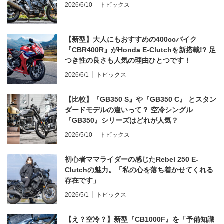
2026/6/10
トピックス
【新型】大人にもおすすめの400ccバイク
『CBR400R』がHonda E-Clutchを新搭載!? 足
つき性の良さも人気の理由ひとつです！
2026/6/1
トピックス
【比較】『GB350 S』や『GB350 C』 とスタン
ダードモデルの違いって？ 空冷シングル
『GB350』シリーズはどれが人気？
2026/5/10
トピックス
初心者ママライダーの感じたRebel 250 E-
Clutchの魅力。「私の心を落ち着かせてくれる
存在です」
2026/5/1
トピックス
【え？空冷？】新型『CB1000F』を「予備知識