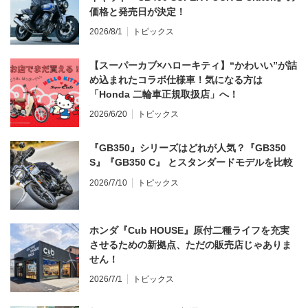
価格と発売日が決定！
2026/8/1
トピックス
【スーパーカブ×ハローキティ】“かわいい”が詰
め込まれたコラボ仕様車！気になる方は
「Honda 二輪車正規取扱店」へ！
2026/6/20
トピックス
『GB350』シリーズはどれが人気？『GB350
S』『GB350 C』 とスタンダードモデルを比較
2026/7/10
トピックス
ホンダ『Cub HOUSE』原付二種ライフを充実
させるための新拠点、ただの販売店じゃありま
せん！
2026/7/1
トピックス