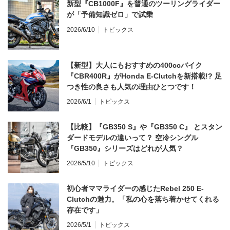
新型『CB1000F』を普通のツーリングライダー
が「予備知識ゼロ」で試乗
2026/6/10
トピックス
【新型】大人にもおすすめの400ccバイク
『CBR400R』がHonda E-Clutchを新搭載!? 足
つき性の良さも人気の理由ひとつです！
2026/6/1
トピックス
【比較】『GB350 S』や『GB350 C』 とスタン
ダードモデルの違いって？ 空冷シングル
『GB350』シリーズはどれが人気？
2026/5/10
トピックス
初心者ママライダーの感じたRebel 250 E-
Clutchの魅力。「私の心を落ち着かせてくれる
存在です」
2026/5/1
トピックス