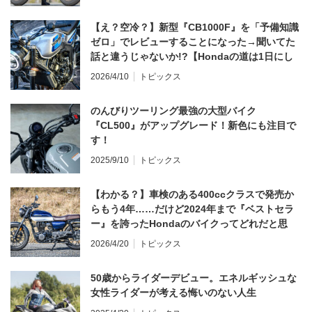
【え？空冷？】新型『CB1000F』を「予備知識
ゼロ」でレビューすることになった→聞いてた
話と違うじゃないか!?【Hondaの道は1日にし
てならず／CB1000F ①第一印象 編】
2026/4/10
トピックス
のんびりツーリング最強の大型バイク
『CL500』がアップグレード！新色にも注目で
す！
2025/9/10
トピックス
【わかる？】車検のある400ccクラスで発売か
らもう4年……だけど2024年まで『ベストセラ
ー』を誇ったHondaのバイクってどれだと思
う？
2026/4/20
トピックス
50歳からライダーデビュー。エネルギッシュな
女性ライダーが考える悔いのない人生