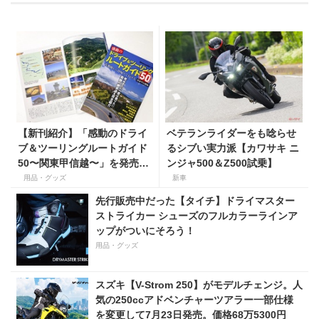
【新刊紹介】「感動のドライ
ベテランライダーをも唸らせ
ブ＆ツーリングルートガイド
るシブい実力派【カワサキ ニ
50〜関東甲信越〜」を発売！
ンジャ500＆Z500試乗】
死ぬまでに走りたい奇跡の道
用品・グッズ
新車
を収録！
先行販売中だった【タイチ】ドライマスター
ストライカー シューズのフルカラーラインア
ップがついにそろう！
用品・グッズ
スズキ【V-Strom 250】がモデルチェンジ。人
気の250ccアドベンチャーツアラー一部仕様
を変更して7月23日発売。価格68万5300円