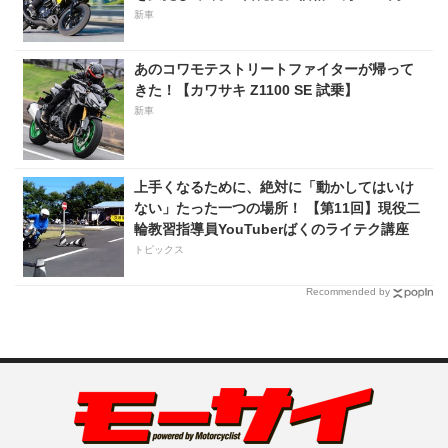
新車
あのコワモテストリートファイターが帰って
きた！【カワサキ Z1100 SE 試乗】
新車
上手くなるために、絶対に「動かしてはいけ
ない」たった一つの場所！ 【第11回】現役二
輪教習指導員YouTuberばくのライテク講座
トピックス
Recommended by