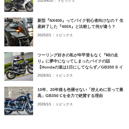
2025/4/20
トピックス
新型『NX400』ってバイク初心者向けなの？ 生
産終了した『400X』と比較して何が違う？
2025/2/1
トピックス
ツーリング好きの私が年甲斐もなく『峠の走
り』に夢中になってしまったバイクの話
【Hondaの道は1日にしてならず／GB350 S イ
ンプレ・レビュー 前編】
2026/3/1
トピックス
10年、20年後も色褪せない「控えめに言って最
高」GB350 Cを全力で絶賛する理由
2026/1/1
トピックス