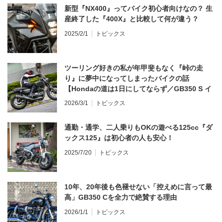
新型『NX400』ってバイク初心者向けなの？ 生
産終了した『400X』と比較して何が違う？
2025/2/1
トピックス
ツーリング好きの私が年甲斐もなく『峠の走
り』に夢中になってしまったバイクの話
【Hondaの道は1日にしてならず／GB350 S イ
ンプレ・レビュー 前編】
2026/3/1
トピックス
通勤・通学、二人乗りもOKの遊べる125cc『ダ
ックス125』は初心者の人も安心！
2025/7/20
トピックス
10年、20年後も色褪せない「控えめに言って最
高」GB350 Cを全力で絶賛する理由
2026/1/1
トピックス