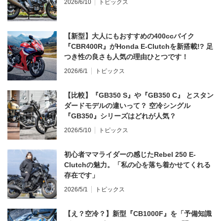
2026/6/10
トピックス
【新型】大人にもおすすめの400ccバイク
『CBR400R』がHonda E-Clutchを新搭載!? 足
つき性の良さも人気の理由ひとつです！
2026/6/1
トピックス
【比較】『GB350 S』や『GB350 C』 とスタン
ダードモデルの違いって？ 空冷シングル
『GB350』シリーズはどれが人気？
2026/5/10
トピックス
初心者ママライダーの感じたRebel 250 E-
Clutchの魅力。「私の心を落ち着かせてくれる
存在です」
2026/5/1
トピックス
【え？空冷？】新型『CB1000F』を「予備知識