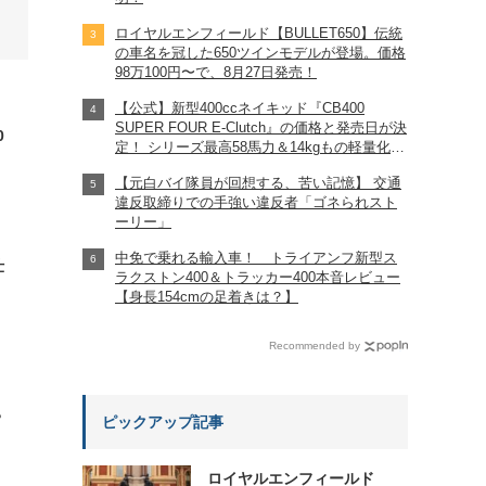
ロイヤルエンフィールド【BULLET650】伝統
の車名を冠した650ツインモデルが登場。価格
98万100円〜で、8月27日発売！
【公式】新型400ccネイキッド『CB400
SUPER FOUR E-Clutch』の価格と発売日が決
0
定！ シリーズ最高58馬力＆14kgもの軽量化!?
完全に「旧CB400SF」を超えた!?
【元白バイ隊員が回想する、苦い記憶】 交通
【Honda2026新車ニュース】
違反取締りでの手強い違反者「ゴネられスト
ーリー」
中免で乗れる輸入車！ トライアンフ新型ス
仕
ラクストン400＆トラッカー400本音レビュー
【身長154cmの足着きは？】
Recommended by
?
ピックアップ記事
ロイヤルエンフィールド