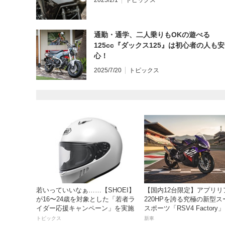
2025/2/1
トピックス
通勤・通学、二人乗りもOKの遊べる
125cc『ダックス125』は初心者の人も安
心！
2025/7/20
トピックス
若いっていいなぁ……【SHOEI】
【国内12台限定】アプリリ
が16〜24歳を対象とした「若者ラ
220HPを誇る究極の新型ス
イダー応援キャンペーン」を実施
スポーツ「RSV4 Factory
売。価格363万円！
トピックス
新車