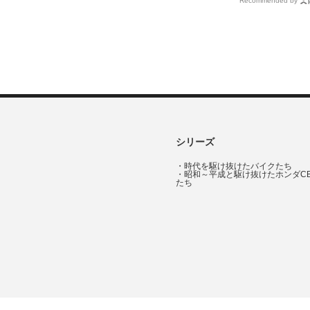
Recommended by
シリーズ
・
時代を駆け抜けたバイクたち
・
昭和～平成と駆け抜けたホンダC
たち