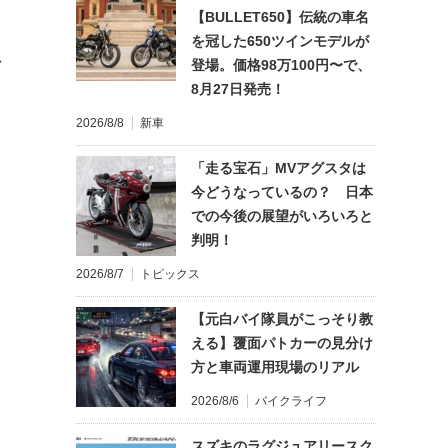
【BULLET650】伝統の車名
を冠した650ツインモデルが
れ
登場。価格98万100円〜で、
8月27日発売！
2026/8/8
新車
「走る宝石」MVアグスタは
今どうなっているの？ 日本
での今後の展望がいろいろと
判明！
2026/8/7
トピックス
【元白バイ隊員がこっそり教
える】覆面パトカーの見分け
方と車両運用現場のリアル
2026/8/6
バイクライフ
スズキのラグジュアリースク