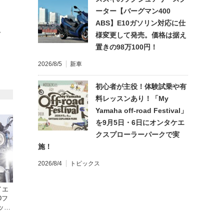
ーター【バーグマン400
ABS】E10ガソリン対応に仕
て
様変更して発売。価格は据え
置きの98万100円！
2026/8/5
新車
初心者が主役！体験試乗や有
料レッスンあり！「My
Yamaha off-road Festival」
を9月5日・6日にオンタケエ
クスプローラーパークで実
施！
2026/8/4
トピックス
イエ
Dフ
ック