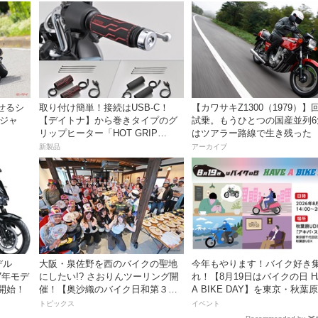
せるシ
取り付け簡単！接続はUSB-C！
【カワサキZ1300（1979）】
ンジャ
【デイトナ】から巻きタイプのグ
試乗。もうひとつの国産並列6
リップヒーター「HOT GRIP
はツアラー路線で生き残った
WRAP HEAT」が登場
新製品
アーカイブ
デル
大阪・泉佐野を西のバイクの聖地
今年もやります！バイク好き
27年モデ
にしたい!? さおりんツーリング開
れ！【8月19日はバイクの日 H
開始！
催！【奥沙織のバイク日和第３
A BIKE DAY】を東京・秋葉
回】
催！
トピックス
イベント