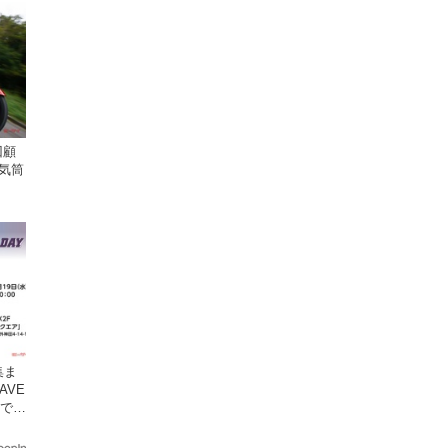
回顧
気筒
集ま
AVE
原で開