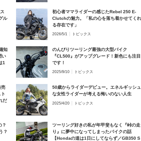
とス
初心者ママライダーの感じたRebel 250 E-
グル
Clutchの魅力。「私の心を落ち着かせてく
る存在です」
2026/5/1
トピックス
備知
のんびりツーリング最強の大型バイク
聞い
『CL500』がアップグレード！新色にも注目
は1
です！
編】
2025/9/10
トピックス
発売
50歳からライダーデビュー。エネルギッシュ
スト
な女性ライダーが考える悔いのない人生
れだ
2025/4/20
トピックス
の？
ツーリング好きの私が年甲斐もなく『峠の走
う？
り』に夢中になってしまったバイクの話
【Hondaの道は1日にしてならず／GB350 S