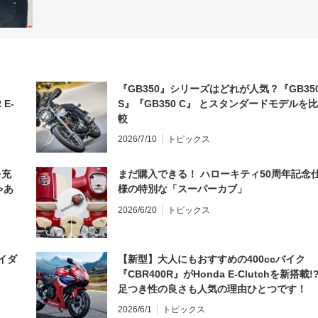
『GB350』シリーズはどれが人気？『GB35
 E-
S』『GB350 C』 とスタンダードモデルを比
較
2026/7/10
トピックス
を充
まだ購入できる！ ハローキティ50周年記念
ゃあ
様の特別な「スーパーカブ」
2026/6/20
トピックス
イダ
【新型】大人にもおすすめの400ccバイク
『CBR400R』がHonda E-Clutchを新搭載!
足つき性の良さも人気の理由ひとつです！
2026/6/1
トピックス