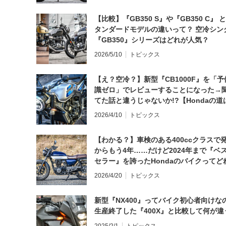
【比較】『GB350 S』や『GB350 C』 
タンダードモデルの違いって？ 空冷シン
『GB350』シリーズはどれが人気？
2026/5/10
トピックス
【え？空冷？】新型『CB1000F』を「予
識ゼロ」でレビューすることになった→
てた話と違うじゃないか!?【Hondaの道
日にしてならず／CB1000F ①第一印象 
2026/4/10
トピックス
【わかる？】車検のある400ccクラスで
からもう4年……だけど2024年まで『ベ
セラー』を誇ったHondaのバイクってど
と思う？
2026/4/20
トピックス
新型『NX400』ってバイク初心者向けな
生産終了した『400X』と比較して何が違