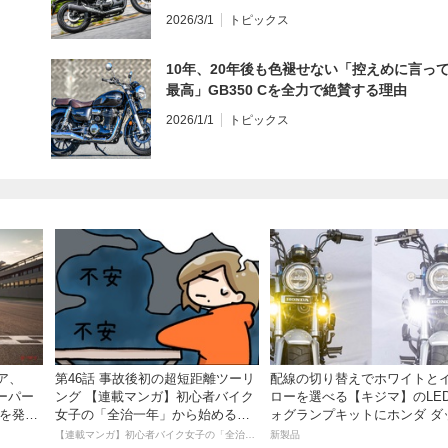
インプレ・レビュー 前編】
2026/3/1
トピックス
10年、20年後も色褪せない「控えめに言っ
最高」GB350 Cを全力で絶賛する理由
2026/1/1
トピックス
ア、
第46話 事故後初の超短距離ツーリ
配線の切り替えでホワイトと
ーパー
ング 【連載マンガ】初心者バイク
ローを選べる【キジマ】のLE
」を発
女子の「全治一年」から始める起
ォグランプキットにホンダ ダ
死回生日記
ス／グロム用が登場
【連載マンガ】初心者バイク女子の「全治一年」から始める起死回生日記
新製品