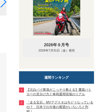
サンセット
2026年９月号
2026年7月31日（金）発売
週間ランキング
【元白バイ隊員がこっそり教える】覆面パト
カーの見分け方と車両運用現場のリアル
「走る宝石」MVアグスタは今どうなっている
の？ 日本での今後の展望がいろいろと判
明！