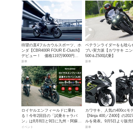
待望の直4フルカウルスポーツ、ホ
ベテランライダーをも唸ら
ンダ【CBR400R FOUR E-Clutch】
ブい実力派【カワサキ ニ
デビュー！ 価格119万9000円で9
500＆Z500試乗】
月18日発売。
新車
新車
ロイヤルエンフィールドに乗れ
カワサキ、人気の400ccモ
る！今年2回目の「試乗キャラバ
【Ninja 400／Z400】の20
ン」は8⽉8⽇と9⽇に九州・阿蘇で
ルを発表。9月5日より販売
開催！
イベント
新車