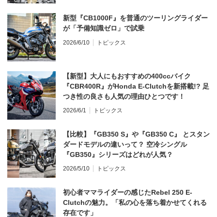
新型『CB1000F』を普通のツーリングライダー
が「予備知識ゼロ」で試乗
2026/6/10
トピックス
【新型】大人にもおすすめの400ccバイク
『CBR400R』がHonda E-Clutchを新搭載!? 足
つき性の良さも人気の理由ひとつです！
2026/6/1
トピックス
【比較】『GB350 S』や『GB350 C』 とスタン
ダードモデルの違いって？ 空冷シングル
『GB350』シリーズはどれが人気？
2026/5/10
トピックス
初心者ママライダーの感じたRebel 250 E-
Clutchの魅力。「私の心を落ち着かせてくれる
存在です」