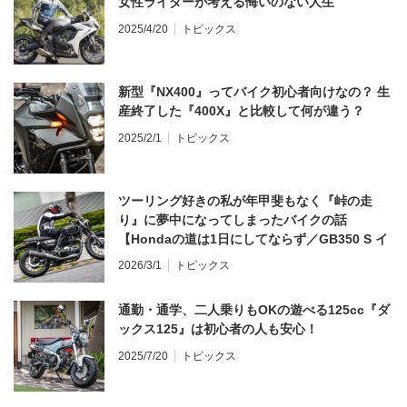
女性ライダーが考える悔いのない人生
2025/4/20
トピックス
新型『NX400』ってバイク初心者向けなの？ 生
産終了した『400X』と比較して何が違う？
2025/2/1
トピックス
ツーリング好きの私が年甲斐もなく『峠の走
り』に夢中になってしまったバイクの話
【Hondaの道は1日にしてならず／GB350 S イ
ンプレ・レビュー 前編】
2026/3/1
トピックス
通勤・通学、二人乗りもOKの遊べる125cc『ダ
ックス125』は初心者の人も安心！
2025/7/20
トピックス