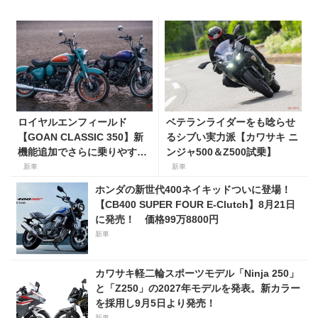
ロイヤルエンフィールド
ベテランライダーをも唸らせ
【GOAN CLASSIC 350】新
るシブい実力派【カワサキ ニ
機能追加でさらに乗りやすく
ンジャ500＆Z500試乗】
なった2026年モデルは、価格
新車
新車
80万800円〜で7月31日発
ホンダの新世代400ネイキッドついに登場！
売！
【CB400 SUPER FOUR E-Clutch】8月21日
に発売！ 価格99万8800円
新車
カワサキ軽二輪スポーツモデル「Ninja 250」
と「Z250」の2027年モデルを発表。新カラー
を採用し9月5日より発売！
新車