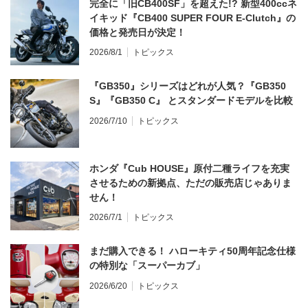
完全に「旧CB400SF」を超えた!? 新型400ccネ
イキッド『CB400 SUPER FOUR E-Clutch』の
価格と発売日が決定！
2026/8/1
トピックス
『GB350』シリーズはどれが人気？『GB350
S』『GB350 C』 とスタンダードモデルを比較
2026/7/10
トピックス
ホンダ『Cub HOUSE』原付二種ライフを充実
させるための新拠点、ただの販売店じゃありま
せん！
2026/7/1
トピックス
まだ購入できる！ ハローキティ50周年記念仕様
の特別な「スーパーカブ」
2026/6/20
トピックス