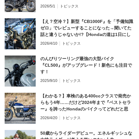
2026/5/1
トピックス
【え？空冷？】新型『CB1000F』を「予備知識
ゼロ」でレビューすることになった→聞いてた
話と違うじゃないか!?【Hondaの道は1日にし
てならず／CB1000F ①第一印象 編】
2026/4/10
トピックス
のんびりツーリング最強の大型バイク
『CL500』がアップグレード！新色にも注目で
す！
2025/9/10
トピックス
【わかる？】車検のある400ccクラスで発売か
らもう4年……だけど2024年まで『ベストセラ
ー』を誇ったHondaのバイクってどれだと思
う？
2026/4/20
トピックス
50歳からライダーデビュー。エネルギッシュな