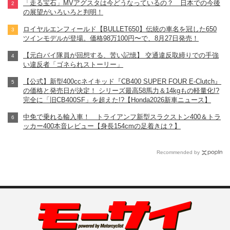
「走る宝石」MVアグスタは今どうなっているの？ 日本での今後
の展望がいろいろと判明！
ロイヤルエンフィールド【BULLET650】伝統の車名を冠した650
ツインモデルが登場。価格98万100円〜で、8月27日発売！
【元白バイ隊員が回想する、苦い記憶】 交通違反取締りでの手強
い違反者「ゴネられストーリー」
【公式】新型400ccネイキッド『CB400 SUPER FOUR E-Clutch』
の価格と発売日が決定！ シリーズ最高58馬力＆14kgもの軽量化!?
完全に「旧CB400SF」を超えた!?【Honda2026新車ニュース】
中免で乗れる輸入車！ トライアンフ新型スラクストン400＆トラ
ッカー400本音レビュー【身長154cmの足着きは？】
Recommended by