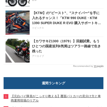
【KTM】の"ビースト"、"スナイパー"を手に
入れるチャンス！「KTM 990 DUKE・KTM
1390 SUPER DUKE R EVO 購入サポートキャ
ンペーン」
トピックス
【カワサキZ1300（1979）】回顧試乗。もう
ひとつの国産並列6気筒はツアラー路線で生き
残った
アーカイブ
Recommended by
週間ランキング
【元白バイ隊員がこっそり教える】覆面パトカーの見分け方と車
両運用現場のリアル