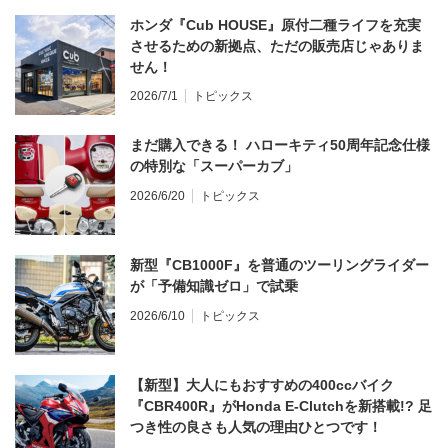
ホンダ『Cub HOUSE』原付二種ライフを充実
させるための新拠点、ただの販売店じゃありま
せん！
2026/7/1
トピックス
まだ購入できる！ ハローキティ50周年記念仕様
の特別な「スーパーカブ」
2026/6/20
トピックス
新型『CB1000F』を普通のツーリングライダー
が「予備知識ゼロ」で試乗
2026/6/10
トピックス
【新型】大人にもおすすめの400ccバイク
『CBR400R』がHonda E-Clutchを新搭載!? 足
つき性の良さも人気の理由ひとつです！