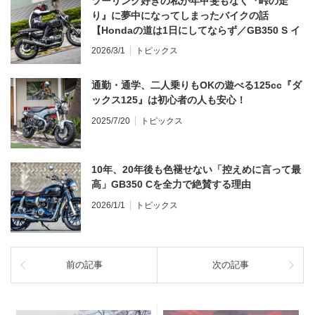
ツーリング好きの私が年甲斐もなく『峠の走
り』に夢中になってしまったバイクの話
【Hondaの道は1日にしてならず／GB350 S イ
ンプレ・レビュー 前編】
2026/3/1
トピックス
通勤・通学、二人乗りもOKの遊べる125cc『ダ
ックス125』は初心者の人も安心！
2025/7/20
トピックス
10年、20年後も色褪せない「控えめに言って最
高」GB350 Cを全力で絶賛する理由
2026/1/1
トピックス
前の記事
次の記事