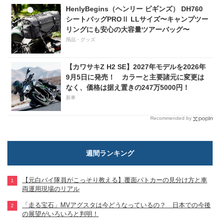
HenlyBegins（ヘンリー ビギンズ） DH760
シートバッグPROⅡ LLサイズ〜キャンプツー
リングにも安心の大容量ツアーバッグ〜
用品・グッズ
【カワサキZ H2 SE】2027年モデルを2026年
9月5日に発売！ カラーと主要諸元に変更は
なく、価格は据え置きの247万5000円！
新車
Recommended by
週間ランキング
【元白バイ隊員がこっそり教える】覆面パトカーの見分け方と車
両運用現場のリアル
「走る宝石」MVアグスタは今どうなっているの？ 日本での今後
の展望がいろいろと判明！