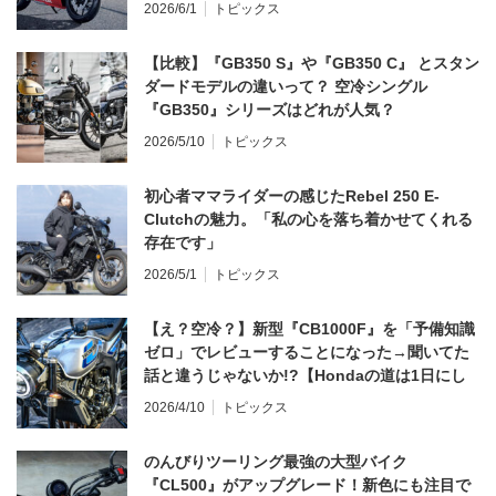
2026/6/1
トピックス
【比較】『GB350 S』や『GB350 C』 とスタン
ダードモデルの違いって？ 空冷シングル
『GB350』シリーズはどれが人気？
2026/5/10
トピックス
初心者ママライダーの感じたRebel 250 E-
Clutchの魅力。「私の心を落ち着かせてくれる
存在です」
2026/5/1
トピックス
【え？空冷？】新型『CB1000F』を「予備知識
ゼロ」でレビューすることになった→聞いてた
話と違うじゃないか!?【Hondaの道は1日にし
てならず／CB1000F ①第一印象 編】
2026/4/10
トピックス
のんびりツーリング最強の大型バイク
『CL500』がアップグレード！新色にも注目で