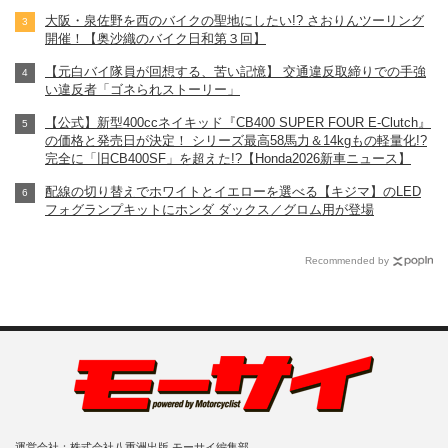
大阪・泉佐野を西のバイクの聖地にしたい!? さおりんツーリング
開催！【奥沙織のバイク日和第３回】
【元白バイ隊員が回想する、苦い記憶】 交通違反取締りでの手強
い違反者「ゴネられストーリー」
【公式】新型400ccネイキッド『CB400 SUPER FOUR E-Clutch』
の価格と発売日が決定！ シリーズ最高58馬力＆14kgもの軽量化!?
完全に「旧CB400SF」を超えた!?【Honda2026新車ニュース】
配線の切り替えでホワイトとイエローを選べる【キジマ】のLED
フォグランプキットにホンダ ダックス／グロム用が登場
Recommended by
運営会社：株式会社八重洲出版 モーサイ編集部