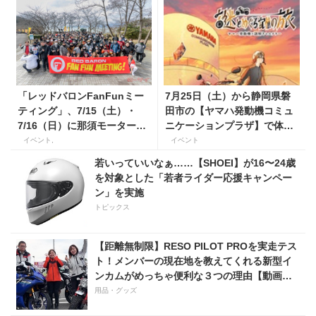
「レッドバロンFanFunミー
7月25日（土）から静岡県磐
ティング」、7/15（土）・
田市の【ヤマハ発動機コミュ
7/16（日）に那須モータース
ニケーションプラザ】で体験
ポーツランドで開催！
型謎解きイベントを開催！
イベント,
イベント
若いっていいなぁ……【SHOEI】が16〜24歳
を対象とした「若者ライダー応援キャンペー
ン」を実施
トピックス
【距離無制限】RESO PILOT PROを実走テス
ト！メンバーの現在地を教えてくれる新型イ
ンカムがめっちゃ便利な３つの理由【動画付
き】
用品・グッズ