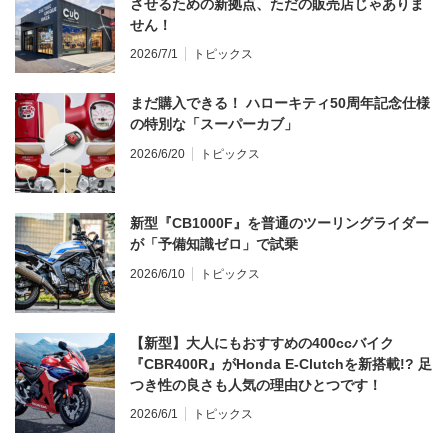
させるための新拠点、ただの販売店じゃありま
せん！
2026/7/1
トピックス
まだ購入できる！ ハローキティ50周年記念仕様
の特別な「スーパーカブ」
2026/6/20
トピックス
新型『CB1000F』を普通のツーリングライダー
が「予備知識ゼロ」で試乗
2026/6/10
トピックス
【新型】大人にもおすすめの400ccバイク
『CBR400R』がHonda E-Clutchを新搭載!? 足
つき性の良さも人気の理由ひとつです！
2026/6/1
トピックス