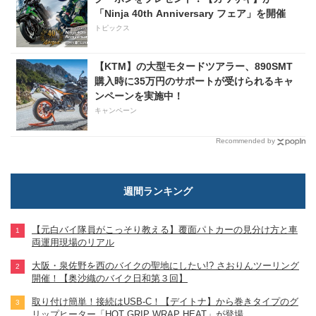
「Ninja 40th Anniversary フェア」を開催
トピックス
【KTM】の大型モタードツアラー、890SMT
購入時に35万円のサポートが受けられるキャ
ンペーンを実施中！
キャンペーン
Recommended by
週間ランキング
【元白バイ隊員がこっそり教える】覆面パトカーの見分け方と車
両運用現場のリアル
大阪・泉佐野を西のバイクの聖地にしたい!? さおりんツーリング
開催！【奥沙織のバイク日和第３回】
取り付け簡単！接続はUSB-C！【デイトナ】から巻きタイプのグ
リップヒーター「HOT GRIP WRAP HEAT」が登場