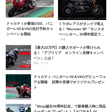
ドゥカティが最強のSS、パニ
ミラボレアスがタンクで吼え
ガーレV2＆V4の先行予約キャ
る！“Monster SP「モンスタ
ンペーンを開始
ーハンター」20周年限定ラッ
ピングモデル”が登場！
新車
【最大22万円】の購入サポートが受けられ
る！「アプリリア オンライン見積キャンペ
ーン」とは！
用品・グッズ
ドゥカティ パニガーレV2＆V4のデビューフェ
アを開催 試乗や見積でオリジナルプレゼン
ト
「Ninja誕生40周年記念」で新車購入時に用品
クーポンをプレゼント！【カワサキ】が