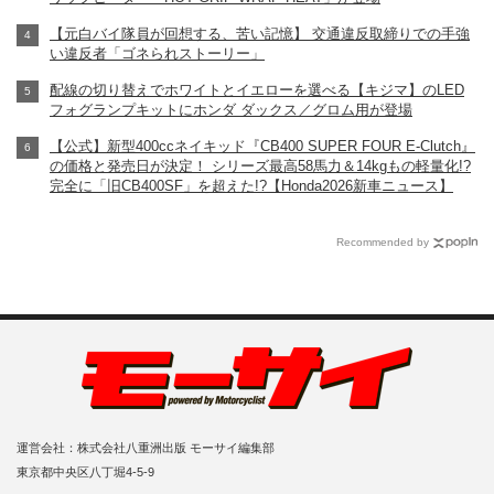
【元白バイ隊員が回想する、苦い記憶】 交通違反取締りでの手強
い違反者「ゴネられストーリー」
配線の切り替えでホワイトとイエローを選べる【キジマ】のLED
フォグランプキットにホンダ ダックス／グロム用が登場
【公式】新型400ccネイキッド『CB400 SUPER FOUR E-Clutch』
の価格と発売日が決定！ シリーズ最高58馬力＆14kgもの軽量化!?
完全に「旧CB400SF」を超えた!?【Honda2026新車ニュース】
Recommended by
運営会社：株式会社八重洲出版 モーサイ編集部
東京都中央区八丁堀4-5-9