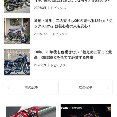
【Hondaの道は1日にしてならず／GB350 S イ
ンプレ・レビュー 前編】
2026/3/1
トピックス
通勤・通学、二人乗りもOKの遊べる125cc『ダ
ックス125』は初心者の人も安心！
2025/7/20
トピックス
10年、20年後も色褪せない「控えめに言って最
高」GB350 Cを全力で絶賛する理由
2026/1/1
トピックス
前の記事
次の記事