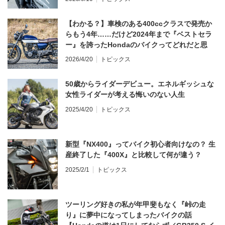
【わかる？】車検のある400ccクラスで発売か
らもう4年……だけど2024年まで『ベストセラ
ー』を誇ったHondaのバイクってどれだと思
う？
2026/4/20
トピックス
50歳からライダーデビュー。エネルギッシュな
女性ライダーが考える悔いのない人生
2025/4/20
トピックス
新型『NX400』ってバイク初心者向けなの？ 生
産終了した『400X』と比較して何が違う？
2025/2/1
トピックス
ツーリング好きの私が年甲斐もなく『峠の走
り』に夢中になってしまったバイクの話