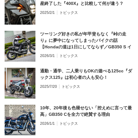
産終了した『400X』と比較して何が違う？
2025/2/1
トピックス
ツーリング好きの私が年甲斐もなく『峠の走
り』に夢中になってしまったバイクの話
【Hondaの道は1日にしてならず／GB350 S イ
ンプレ・レビュー 前編】
2026/3/1
トピックス
通勤・通学、二人乗りもOKの遊べる125cc『ダ
ックス125』は初心者の人も安心！
2025/7/20
トピックス
10年、20年後も色褪せない「控えめに言って最
高」GB350 Cを全力で絶賛する理由
2026/1/1
トピックス