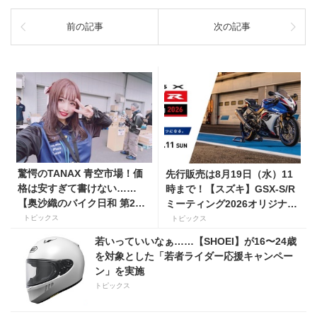
前の記事
次の記事
驚愕のTANAX 青空市場！価
先行販売は8月19日（水）11
格は安すぎて書けない……
時まで！【スズキ】GSX-S/R
【奥沙織のバイク日和 第2
ミーティング2026オリジナル
回】
グッズを手に入れよう！
トピックス
トピックス
若いっていいなぁ……【SHOEI】が16〜24歳
を対象とした「若者ライダー応援キャンペー
ン」を実施
トピックス