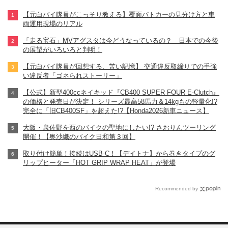
【元白バイ隊員がこっそり教える】覆面パトカーの見分け方と車
両運用現場のリアル
「走る宝石」MVアグスタは今どうなっているの？ 日本での今後
の展望がいろいろと判明！
【元白バイ隊員が回想する、苦い記憶】 交通違反取締りでの手強
い違反者「ゴネられストーリー」
【公式】新型400ccネイキッド『CB400 SUPER FOUR E-Clutch』
の価格と発売日が決定！ シリーズ最高58馬力＆14kgもの軽量化!?
完全に「旧CB400SF」を超えた!?【Honda2026新車ニュース】
大阪・泉佐野を西のバイクの聖地にしたい!? さおりんツーリング
開催！【奥沙織のバイク日和第３回】
取り付け簡単！接続はUSB-C！【デイトナ】から巻きタイプのグ
リップヒーター「HOT GRIP WRAP HEAT」が登場
Recommended by