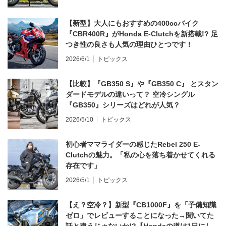
【新型】大人にもおすすめの400ccバイク
『CBR400R』がHonda E-Clutchを新搭載!? 足
つき性の良さも人気の理由ひとつです！
2026/6/1
トピックス
【比較】『GB350 S』や『GB350 C』 とスタン
ダードモデルの違いって？ 空冷シングル
『GB350』シリーズはどれが人気？
2026/5/10
トピックス
初心者ママライダーの感じたRebel 250 E-
Clutchの魅力。「私の心を落ち着かせてくれる
存在です」
2026/5/1
トピックス
【え？空冷？】新型『CB1000F』を「予備知識
ゼロ」でレビューすることになった→聞いてた