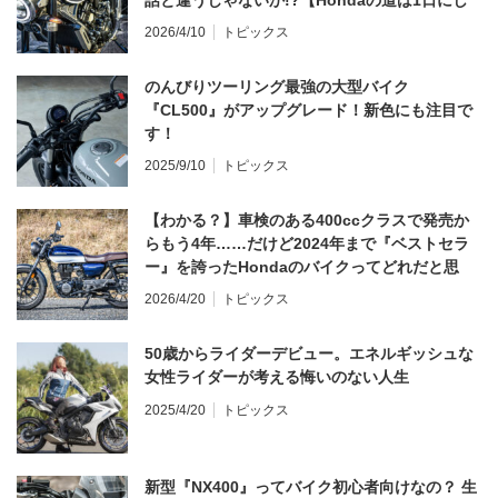
話と違うじゃないか!?【Hondaの道は1日にし
てならず／CB1000F ①第一印象 編】
2026/4/10
トピックス
のんびりツーリング最強の大型バイク
『CL500』がアップグレード！新色にも注目で
す！
2025/9/10
トピックス
【わかる？】車検のある400ccクラスで発売か
らもう4年……だけど2024年まで『ベストセラ
ー』を誇ったHondaのバイクってどれだと思
う？
2026/4/20
トピックス
50歳からライダーデビュー。エネルギッシュな
女性ライダーが考える悔いのない人生
2025/4/20
トピックス
新型『NX400』ってバイク初心者向けなの？ 生