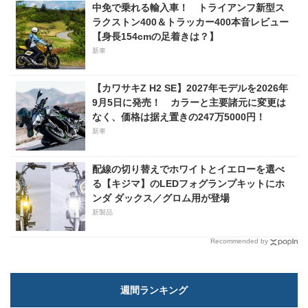
中免で乗れる輸入車！ トライアンフ新型ス
ラクストン400＆トラッカー400本音レビュー
【身長154cmの足着きは？】
新車
【カワサキZ H2 SE】2027年モデルを2026年
9月5日に発売！ カラーと主要諸元に変更は
なく、価格は据え置きの247万5000円！
新車
配線の切り替えでホワイトとイエローを選べ
る【キジマ】のLEDフォグランプキットにホ
ンダ ダックス／グロム用が登場
新製品
Recommended by
週間ランキング