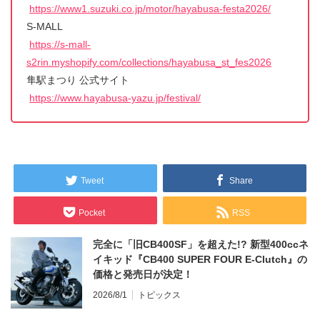
https://www1.suzuki.co.jp/motor/hayabusa-festa2026/
S-MALL
https://s-mall-
s2rin.myshopify.com/collections/hayabusa_st_fes2026
隼駅まつり 公式サイト
https://www.hayabusa-yazu.jp/festival/
Tweet
Share
Pocket
RSS
完全に「旧CB400SF」を超えた!? 新型400ccネ
イキッド『CB400 SUPER FOUR E-Clutch』の
価格と発売日が決定！
2026/8/1
トピックス