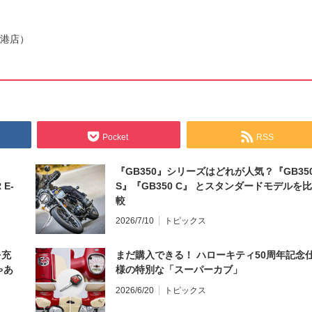
空港店）
Pocket
RSS
『GB350』シリーズはどれが人気？『GB35
 E-
S』『GB350 C』 とスタンダードモデルを比
較
2026/7/10
トピックス
を充
まだ購入できる！ ハローキティ50周年記念
ゃあ
様の特別な「スーパーカブ」
2026/6/20
トピックス