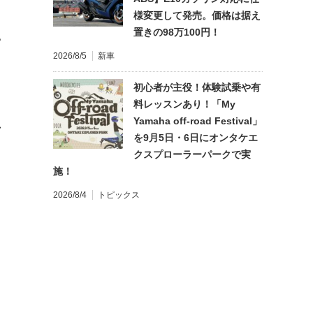
様変更して発売。価格は据え
置きの98万100円！
?
2026/8/5
新車
初心者が主役！体験試乗や有
料レッスンあり！「My
Yamaha off-road Festival」
れ
を9月5日・6日にオンタケエ
クスプローラーパークで実
施！
2026/8/4
トピックス