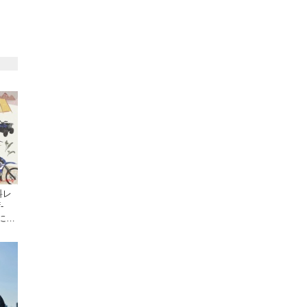
料レ
-
日にオ
クで