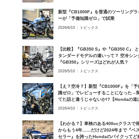
新型『CB1000F』を普通のツーリングラ
ーが「予備知識ゼロ」で試乗
2026/6/10
トピックス
【比較】『GB350 S』や『GB350 C』 
タンダードモデルの違いって？ 空冷シン
『GB350』シリーズはどれが人気？
2026/5/10
トピックス
【え？空冷？】新型『CB1000F』を「予
識ゼロ」でレビューすることになった→
てた話と違うじゃないか!?【Hondaの道
日にしてならず／CB1000F ①第一印象 
2026/4/10
トピックス
【わかる？】車検のある400ccクラスで
からもう4年……だけど2024年まで『ベ
セラー』を誇ったHondaのバイクってど