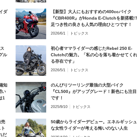
イダ
【新型】大人にもおすすめの400ccバイク
『CBR400R』がHonda E-Clutchを新搭載!
足つき性の良さも人気の理由ひとつです！
2026/6/1
トピックス
とス
初心者ママライダーの感じたRebel 250 E-
グル
Clutchの魅力。「私の心を落ち着かせてく
る存在です」
2026/5/1
トピックス
備知
のんびりツーリング最強の大型バイク
聞い
『CL500』がアップグレード！新色にも注目
は1
です！
編】
2025/9/10
トピックス
発売
50歳からライダーデビュー。エネルギッシュ
スト
な女性ライダーが考える悔いのない人生
れだ