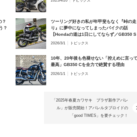
2025/4/20
トピックス
の？
ツーリング好きの私が年甲斐もなく『峠の走
う？
り』に夢中になってしまったバイクの話
【Hondaの道は1日にしてならず／GB350 S
インプレ・レビュー 前編】
2026/3/1
トピックス
10年、20年後も色褪せない「控えめに言っ
最高」GB350 Cを全力で絶賛する理由
2026/1/1
トピックス
「2025年春夏カワサキ プラザ新作アパレ
ル」が販売開始！アパレルタブロイドの
「good TIMES」を要チェック！