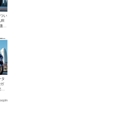
ドつい
UR
 価格
ータ
0ガ
売。