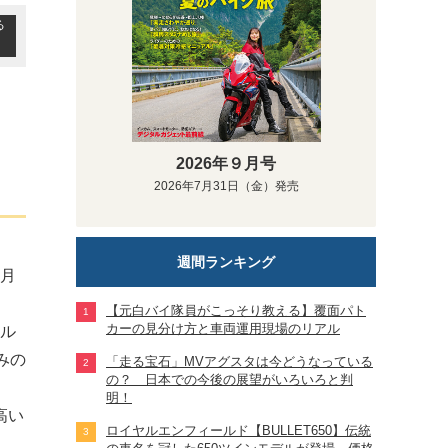
る
2026年９月号
2026年7月31日（金）発売
週間ランキング
3月
【元白バイ隊員がこっそり教える】覆面パト
カーの見分け方と車両運用現場のリアル
ール
みの
「走る宝石」MVアグスタは今どうなっている
の？ 日本での今後の展望がいろいろと判
明！
高い
ロイヤルエンフィールド【BULLET650】伝統