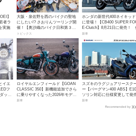
OEI】
大阪・泉佐野を西のバイクの聖地
ホンダの新世代400ネイキッ
「若者ラ
にしたい!? さおりんツーリング開
に登場！【CB400 SUPER FO
を実施
催！【奥沙織のバイク日和第３
E-Clutch】8月21日に発売！
回】
99万8800円
トピックス
新車
とイエ
ロイヤルエンフィールド【GOAN
スズキのラグジュアリースク
EDフ
CLASSIC 350】新機能追加でさら
ー【バーグマン400 ABS】E1
 ダック
に乗りやすくなった2026年モデル
ソリン対応に仕様変更して発
は、価格80万800円〜で7月31日発
価格は据え置きの98万100円！
新車
新車
売！
Recommended by