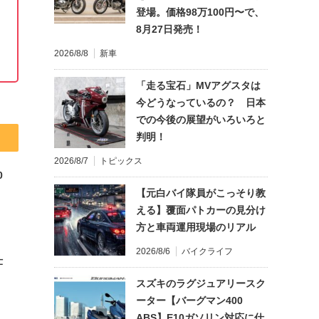
登場。価格98万100円〜で、
8月27日発売！
2026/8/8
新車
「走る宝石」MVアグスタは
今どうなっているの？ 日本
での今後の展望がいろいろと
判明！
2026/8/7
トピックス
0
【元白バイ隊員がこっそり教
える】覆面パトカーの見分け
方と車両運用現場のリアル
2026/8/6
バイクライフ
仕
スズキのラグジュアリースク
ーター【バーグマン400
ABS】E10ガソリン対応に仕