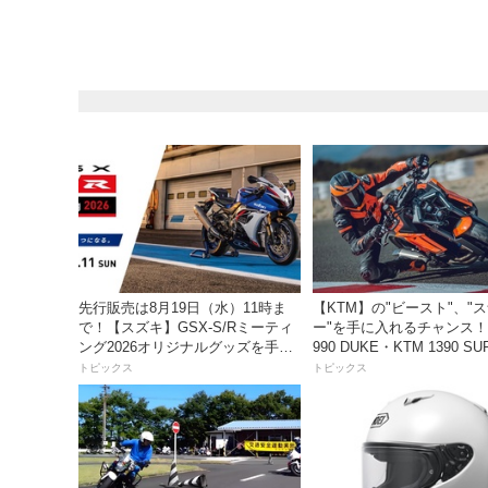
先行販売は8月19日（水）11時ま
【KTM】の"ビースト"、"
で！【スズキ】GSX-S/Rミーティ
ー"を手に入れるチャンス！
ング2026オリジナルグッズを手に
990 DUKE・KTM 1390 SU
入れよう！
DUKE R EVO 購入サポ
トピックス
トピックス
ペーン」