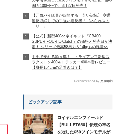
の車名を冠した650ツインモデルが登場。価格
98万100円〜で、8月27日発売！
【元白バイ隊員が回想する、苦い記憶】 交通
違反取締りでの手強い違反者「ゴネられスト
ーリー」
【公式】新型400ccネイキッド『CB400
SUPER FOUR E-Clutch』の価格と発売日が決
定！ シリーズ最高58馬力＆14kgもの軽量化!?
完全に「旧CB400SF」を超えた!?
中免で乗れる輸入車！ トライアンフ新型ス
【Honda2026新車ニュース】
ラクストン400＆トラッカー400本音レビュー
【身長154cmの足着きは？】
Recommended by
ピックアップ記事
ロイヤルエンフィールド
【BULLET650】伝統の車名
を冠した650ツインモデルが