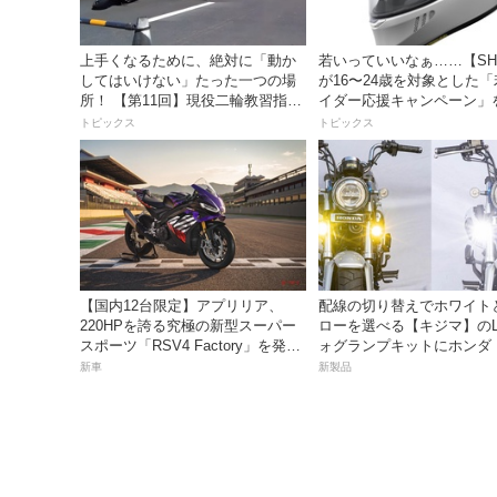
上手くなるために、絶対に「動か
若いっていいなぁ……【SH
してはいけない」たった一つの場
が16〜24歳を対象とした
所！ 【第11回】現役二輪教習指導
イダー応援キャンペーン」
員YouTuberばくのライテク講座
トピックス
トピックス
【国内12台限定】アプリリア、
配線の切り替えでホワイト
220HPを誇る究極の新型スーパー
ローを選べる【キジマ】のL
スポーツ「RSV4 Factory」を発
ォグランプキットにホンダ
売。価格363万円！
ス／グロム用が登場
新車
新製品