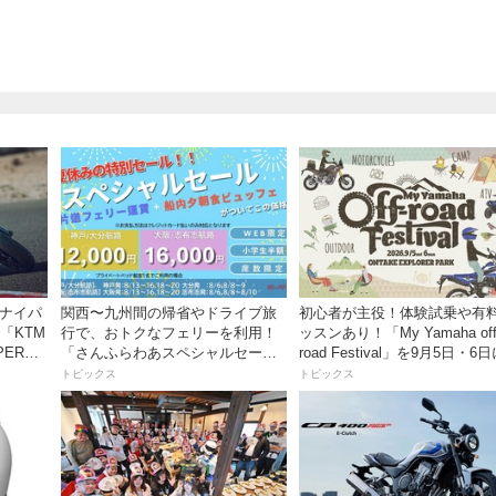
スナイパ
関西〜九州間の帰省やドライブ旅
初心者が主役！体験試乗や有
「KTM
行で、おトクなフェリーを利用！
ッスンあり！「My Yamaha off
PER
「さんふらわあスペシャルセー
road Festival」を9月5日・6
ートキャン
ル」を期間限定で販売開始
ンタケエクスプローラーパー
トピックス
トピックス
実施！