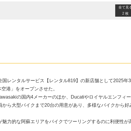
全て見
2 枚
レンタルサービス【レンタル819】の新店舗として2025年
熊本空港」をオープンさせた。
awasakiの国内4メーカーのほか、Ducatiやロイヤルエンフィ
両から大型バイクまで20台の用意があり、多様なバイクから好
が魅力的な阿蘇エリアをバイクでツーリングするのに利便性が