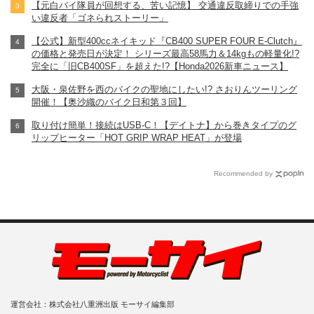
【元白バイ隊員が回想する、苦い記憶】 交通違反取締りでの手強
い違反者「ゴネられストーリー」
【公式】新型400ccネイキッド『CB400 SUPER FOUR E-Clutch』
の価格と発売日が決定！ シリーズ最高58馬力＆14kgもの軽量化!?
完全に「旧CB400SF」を超えた!?【Honda2026新車ニュース】
大阪・泉佐野を西のバイクの聖地にしたい!? さおりんツーリング
開催！【奥沙織のバイク日和第３回】
取り付け簡単！接続はUSB-C！【デイトナ】から巻きタイプのグ
リップヒーター「HOT GRIP WRAP HEAT」が登場
Recommended by
運営会社：株式会社八重洲出版 モーサイ編集部