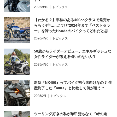
2025/9/10
トピックス
【わかる？】車検のある400ccクラスで発売か
らもう4年……だけど2024年まで『ベストセラ
ー』を誇ったHondaのバイクってどれだと思
う？
2026/4/20
トピックス
50歳からライダーデビュー。エネルギッシュな
女性ライダーが考える悔いのない人生
2025/4/20
トピックス
新型『NX400』ってバイク初心者向けなの？ 生
産終了した『400X』と比較して何が違う？
2025/2/1
トピックス
ツーリング好きの私が年甲斐もなく『峠の走