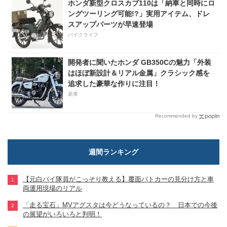
ホンダ新型クロスカブ110は「納車と同時にロ
ングツーリング可能!?」実用アイテム、ドレ
スアップパーツが早速登場
バイクライフ
開発者に聞いたホンダ GB350Cの魅力「外装
はほぼ新設計＆リアル金属」クラシック感を
追求した豪華な作りに注目！
新車
Recommended by
週間ランキング
【元白バイ隊員がこっそり教える】覆面パトカーの見分け方と車
両運用現場のリアル
「走る宝石」MVアグスタは今どうなっているの？ 日本での今後
の展望がいろいろと判明！