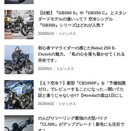
【比較】『GB350 S』や『GB350 C』 とスタン
ダードモデルの違いって？ 空冷シングル
『GB350』シリーズはどれが人気？
2026/5/10
トピックス
初心者ママライダーの感じたRebel 250 E-
Clutchの魅力。「私の心を落ち着かせてくれる
存在です」
2026/5/1
トピックス
【え？空冷？】新型『CB1000F』を「予備知識
ゼロ」でレビューすることになった→聞いてた
話と違うじゃないか!?【Hondaの道は1日にし
てならず／CB1000F ①第一印象 編】
2026/4/10
トピックス
のんびりツーリング最強の大型バイク
『CL500』がアップグレード！新色にも注目で
す！