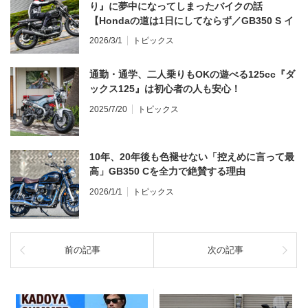
り』に夢中になってしまったバイクの話
【Hondaの道は1日にしてならず／GB350 S イ
ンプレ・レビュー 前編】
2026/3/1
トピックス
通勤・通学、二人乗りもOKの遊べる125cc『ダ
ックス125』は初心者の人も安心！
2025/7/20
トピックス
10年、20年後も色褪せない「控えめに言って最
高」GB350 Cを全力で絶賛する理由
2026/1/1
トピックス
前の記事
次の記事