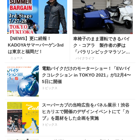
【NEWS】更に続報！
車椅子のまま運転できるバイ
KADOYAサマーバーゲン3rd
ク・コアラ 製作者の夢は
は東京と福岡だ！
「パラリンピックマラソンの
先導車に使ってほしい」
ニュース
バイクライフ
電動バイクだけのモーターショー！「EVバイ
クコレクション in TOKYO 2021」が12月4〜
5日に開催
トピックス
スーパーカブの当時広告をパネル展示！渋谷
ヒカリエで開催のデザインイベントにて「カ
ブ」を題材をした企画を実施
トピックス