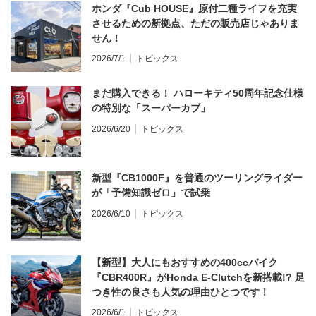
ホンダ『Cub HOUSE』原付二種ライフを充実
させるための新拠点、ただの販売店じゃありま
せん！
2026/7/1
トピックス
まだ購入できる！ ハローキティ50周年記念仕様
の特別な「スーパーカブ」
2026/6/20
トピックス
新型『CB1000F』を普通のツーリングライダー
が「予備知識ゼロ」で試乗
2026/6/10
トピックス
【新型】大人にもおすすめの400ccバイク
『CBR400R』がHonda E-Clutchを新搭載!? 足
つき性の良さも人気の理由ひとつです！
2026/6/1
トピックス