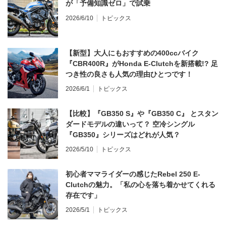
が「予備知識ゼロ」で試乗
2026/6/10
トピックス
【新型】大人にもおすすめの400ccバイク
『CBR400R』がHonda E-Clutchを新搭載!? 足
つき性の良さも人気の理由ひとつです！
2026/6/1
トピックス
【比較】『GB350 S』や『GB350 C』 とスタン
ダードモデルの違いって？ 空冷シングル
『GB350』シリーズはどれが人気？
2026/5/10
トピックス
初心者ママライダーの感じたRebel 250 E-
Clutchの魅力。「私の心を落ち着かせてくれる
存在です」
2026/5/1
トピックス