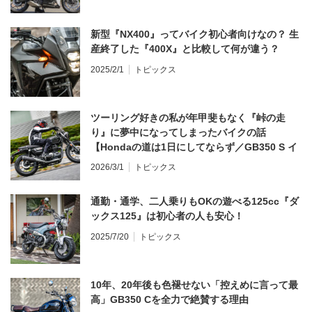
新型『NX400』ってバイク初心者向けなの？ 生
産終了した『400X』と比較して何が違う？
2025/2/1
トピックス
ツーリング好きの私が年甲斐もなく『峠の走
り』に夢中になってしまったバイクの話
【Hondaの道は1日にしてならず／GB350 S イ
ンプレ・レビュー 前編】
2026/3/1
トピックス
通勤・通学、二人乗りもOKの遊べる125cc『ダ
ックス125』は初心者の人も安心！
2025/7/20
トピックス
10年、20年後も色褪せない「控えめに言って最
高」GB350 Cを全力で絶賛する理由