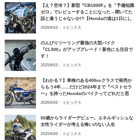
【え？空冷？】新型『CB1000F』を「予備知識
ゼロ」でレビューすることになった→聞いてた
話と違うじゃないか!?【Hondaの道は1日にし
てならず／CB1000F ①第一印象 編】
2026/4/10
トピックス
のんびりツーリング最強の大型バイク
『CL500』がアップグレード！新色にも注目で
す！
2025/9/10
トピックス
【わかる？】車検のある400ccクラスで発売か
らもう4年……だけど2024年まで『ベストセラ
ー』を誇ったHondaのバイクってどれだと思
う？
2026/4/20
トピックス
50歳からライダーデビュー。エネルギッシュな
女性ライダーが考える悔いのない人生
2025/4/20
トピックス