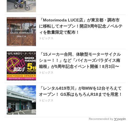
「Motorimoda LUCE店」が東京都・調布市
に移転してオープン！開店9周年記念ノベルテ
ィを数量限定で配布！
トピックス
「15メーカー合同、体験型モーターサイクル
ショー！！」など「バイカーズパラダイス南
箱根」が5周年記念イベント開催！8月3日〜
トピックス
「レンタル819市川」がBMWを12台そろえて
オープン！ GS系はもちろんR18までを用意！
トピックス
Recommended by