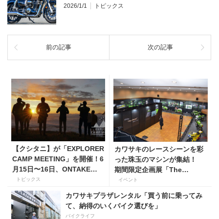
2026/1/1
トピックス
前の記事
次の記事
【クシタニ】が「EXPLORER
カワサキのレースシーンを彩
CAMP MEETING」を開催！6
った珠玉のマシンが集結！
月15日〜16日、ONTAKE
期間限定企画展「The
EXPLORER PARKにて！レン
Champ」が開催中
トピックス
イベント
タルのオフ車もある！
カワサキプラザレンタル「買う前に乗ってみ
て、納得のいくバイク選びを」
バイクライフ