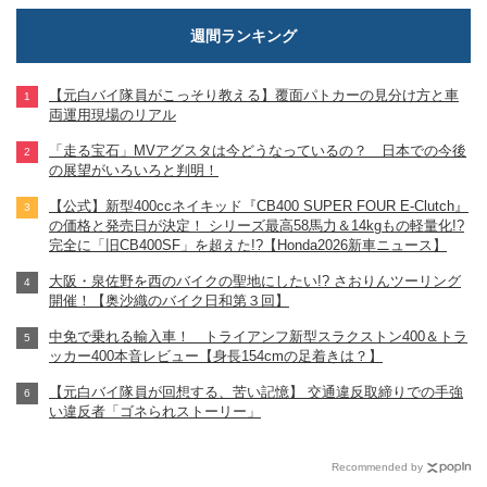
週間ランキング
【元白バイ隊員がこっそり教える】覆面パトカーの見分け方と車
両運用現場のリアル
「走る宝石」MVアグスタは今どうなっているの？ 日本での今後
の展望がいろいろと判明！
【公式】新型400ccネイキッド『CB400 SUPER FOUR E-Clutch』
の価格と発売日が決定！ シリーズ最高58馬力＆14kgもの軽量化!?
完全に「旧CB400SF」を超えた!?【Honda2026新車ニュース】
大阪・泉佐野を西のバイクの聖地にしたい!? さおりんツーリング
開催！【奥沙織のバイク日和第３回】
中免で乗れる輸入車！ トライアンフ新型スラクストン400＆トラ
ッカー400本音レビュー【身長154cmの足着きは？】
【元白バイ隊員が回想する、苦い記憶】 交通違反取締りでの手強
い違反者「ゴネられストーリー」
Recommended by