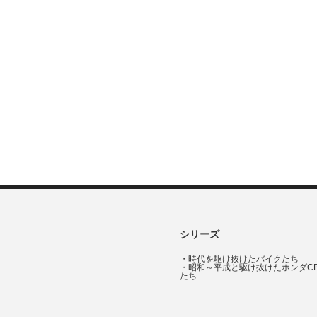
シリーズ
・
時代を駆け抜けたバイクたち
・
昭和～平成と駆け抜けたホンダC
たち