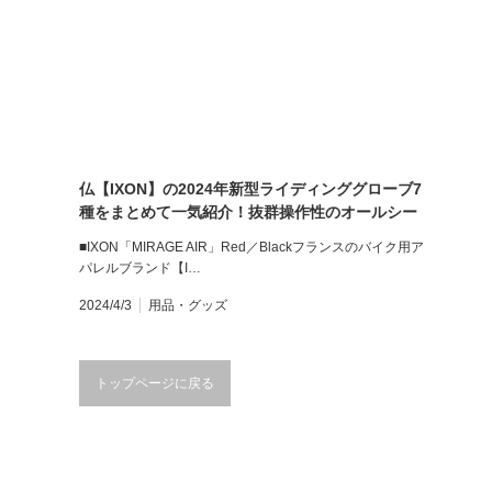
仏【IXON】の2024年新型ライディンググローブ7
種をまとめて一気紹介！抜群操作性のオールシー
ズン用「THUND」など
■IXON「MIRAGE AIR」Red／Blackフランスのバイク用ア
パレルブランド【I…
2024/4/3
用品・グッズ
トップページに戻る