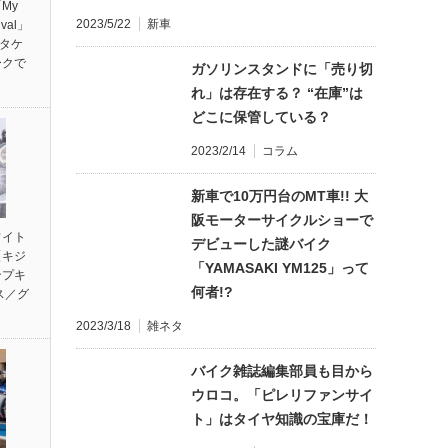
My
2023/5/22
新車
ival」
ンタケ
ークで
ガソリンスタンドに「売り切
れ」は存在する？ “在庫”は
どこに保管している？
2023/2/14
コラム
新車で10万円台のMT車!! 大
阪モーターサイクルショーで
ワイト
デビューした謎バイク
【キジ
「YAMASAKI YM125」って
ンプキ
何者!?
ス／グ
2023/3/18
雑ネタ
バイク雑誌編集部員も目から
ウロコ。「ピレリファンサイ
ト」はタイヤ知識の宝庫だ！