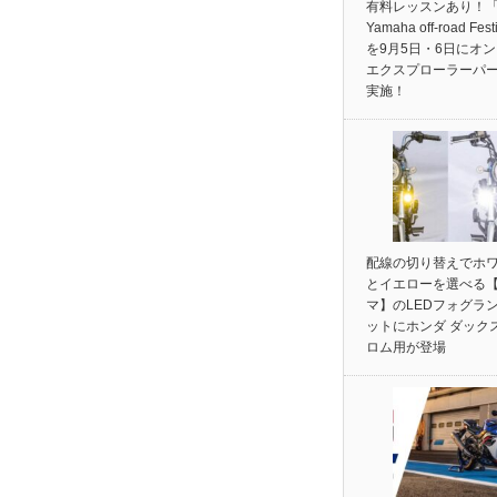
有料レッスンあり！「
Yamaha off-road Fest
を9月5日・6日にオ
エクスプローラーパ
実施！
配線の切り替えでホ
とイエローを選べる
マ】のLEDフォグラ
ットにホンダ ダック
ロム用が登場