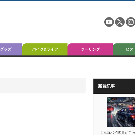
グッズ
バイク&ライフ
ツーリング
ヒス
新着記事
【元白バイ隊員がこ