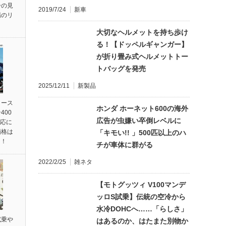
ーの見
2019/7/24
新車
場のリ
大切なヘルメットを持ち歩け
る！【ドッペルギャンガー】
が折り畳み式ヘルメットトー
トバッグを発売
2025/12/11
新製品
リース
ホンダ ホーネット600の海外
400
広告が虫嫌い卒倒レベルに
対応に
価格は
「キモい!! 」500匹以上のハ
円！
チが車体に群がる
2022/2/25
雑ネタ
【モトグッツィ V100マンデ
ッロS試乗】伝統の空冷から
水冷DOHCへ……「らしさ」
試乗や
はあるのか、はたまた別物か