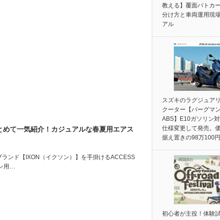
教える】覆面パトカ
分け方と車両運用現
アル
スズキのラグジュア
クーター【バーグマン
ABS】E10ガソリン
仕様変更して発売。
まとめて一気紹介！カジュアルな春夏用エアス
据え置きの98万100
パレルブランド【IXON（イクソン）】を手掛けるACCESS
ズン用…
初心者が主役！体験