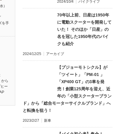
2024/10/4
バイクライフ
（水）
】
70年以上前、日産は1950年
グ
に電動スクーターを開発して
ズを手
いた！ そのほか「日産」の
名を冠した1950年代のバイ
クも紹介
2024/12/25
アーカイブ
【プジョーモトシクル】が
「ツイート」「PM-01 」
は
】から
「XP400 GT」の3車を発
プヒー
売！創業125周年を迎え、近
AP
年の「小型スクーターブラン
ド」から「総合モーターサイクルブランド」へ
と転換を狙う！
2023/2/27
新車