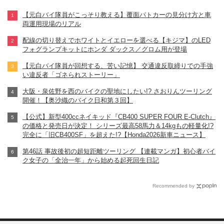
【元白バイ隊員がこっそり教える】覆面パトカーの見分け方と車
両運用現場のリアル
配線の切り替えでホワイトとイエローを選べる【キジマ】のLED
フォグランプキットにホンダ ダックス／グロム用が登場
【元白バイ隊員が回想する、苦い記憶】 交通違反取締りでの手強
い違反者「ゴネられストーリー」
大阪・泉佐野を西のバイクの聖地にしたい!? さおりんツーリング
開催！【奥沙織のバイク日和第３回】
【公式】新型400ccネイキッド『CB400 SUPER FOUR E-Clutch』
の価格と発売日が決定！ シリーズ最高58馬力＆14kgもの軽量化!?
完全に「旧CB400SF」を超えた!?【Honda2026新車ニュース】
第46話 事故後初の超短距離ツーリング 【連載マンガ】初心者バイ
ク女子の「全治一年」から始める起死回生日記
Recommended by