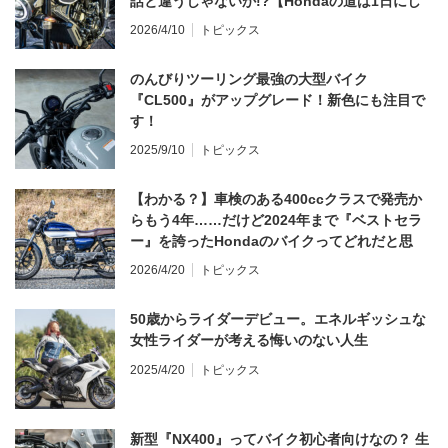
話と違うじゃないか!?【Hondaの道は1日にし
てならず／CB1000F ①第一印象 編】
2026/4/10
トピックス
のんびりツーリング最強の大型バイク
『CL500』がアップグレード！新色にも注目で
す！
2025/9/10
トピックス
【わかる？】車検のある400ccクラスで発売か
らもう4年……だけど2024年まで『ベストセラ
ー』を誇ったHondaのバイクってどれだと思
う？
2026/4/20
トピックス
50歳からライダーデビュー。エネルギッシュな
女性ライダーが考える悔いのない人生
2025/4/20
トピックス
新型『NX400』ってバイク初心者向けなの？ 生