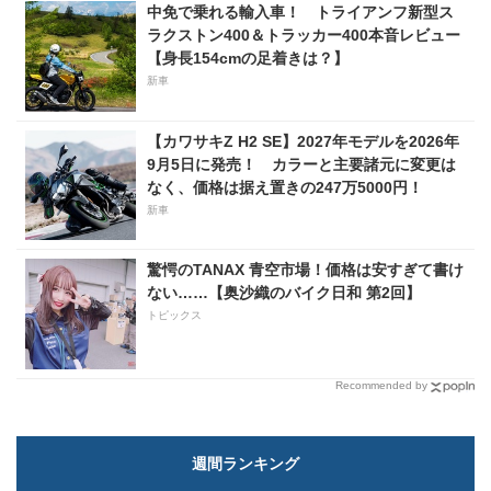
中免で乗れる輸入車！ トライアンフ新型ス
ラクストン400＆トラッカー400本音レビュー
【身長154cmの足着きは？】
新車
【カワサキZ H2 SE】2027年モデルを2026年
9月5日に発売！ カラーと主要諸元に変更は
なく、価格は据え置きの247万5000円！
新車
驚愕のTANAX 青空市場！価格は安すぎて書け
ない……【奥沙織のバイク日和 第2回】
トピックス
Recommended by
週間ランキング