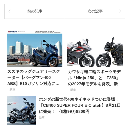
前の記事
次の記事
スズキのラグジュアリースク
カワサキ軽二輪スポーツモデ
ーター【バーグマン400
ル「Ninja 250」と「Z250」
ABS】E10ガソリン対応に仕
の2027年モデルを発表。新カ
様変更して発売。価格は据え
ラーを採用し9月5日より発
新車
新車
置きの98万100円！
売！
ホンダの新世代400ネイキッドついに登場！
【CB400 SUPER FOUR E-Clutch】8月21日
に発売！ 価格99万8800円
新車