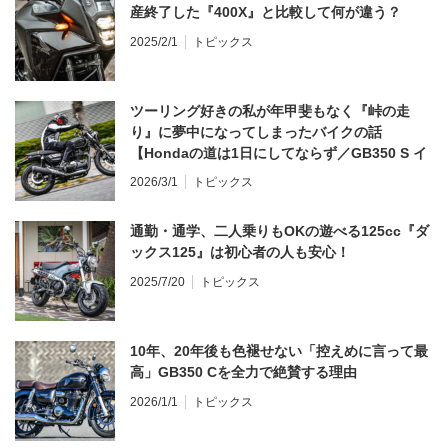
産終了した『400X』と比較して何が違う？
2025/2/1
トピックス
ツーリング好きの私が年甲斐もなく『峠の走
り』に夢中になってしまったバイクの話
【Hondaの道は1日にしてならず／GB350 S イ
ンプレ・レビュー 前編】
2026/3/1
トピックス
通勤・通学、二人乗りもOKの遊べる125cc『ダ
ックス125』は初心者の人も安心！
2025/7/20
トピックス
10年、20年後も色褪せない「控えめに言って最
高」GB350 Cを全力で絶賛する理由
2026/1/1
トピックス