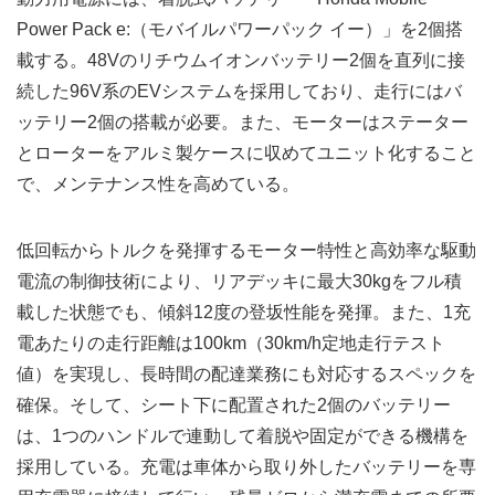
Power Pack e:（モバイルパワーパック イー）」を2個搭
載する。48Vのリチウムイオンバッテリー2個を直列に接
続した96V系のEVシステムを採用しており、走行にはバ
ッテリー2個の搭載が必要。また、モーターはステーター
とローターをアルミ製ケースに収めてユニット化すること
で、メンテナンス性を高めている。
低回転からトルクを発揮するモーター特性と高効率な駆動
電流の制御技術により、リアデッキに最大30kgをフル積
載した状態でも、傾斜12度の登坂性能を発揮。また、1充
電あたりの走行距離は100km（30km/h定地走行テスト
値）を実現し、長時間の配達業務にも対応するスペックを
確保。そして、シート下に配置された2個のバッテリー
は、1つのハンドルで連動して着脱や固定ができる機構を
採用している。充電は車体から取り外したバッテリーを専