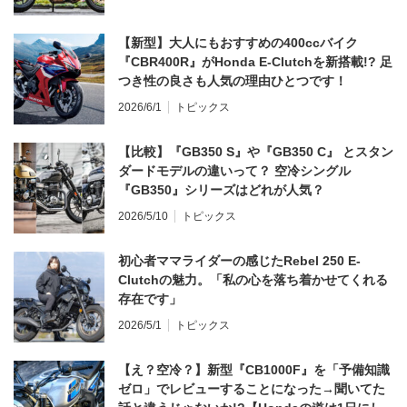
【新型】大人にもおすすめの400ccバイク
『CBR400R』がHonda E-Clutchを新搭載!? 足
つき性の良さも人気の理由ひとつです！
2026/6/1
トピックス
【比較】『GB350 S』や『GB350 C』 とスタン
ダードモデルの違いって？ 空冷シングル
『GB350』シリーズはどれが人気？
2026/5/10
トピックス
初心者ママライダーの感じたRebel 250 E-
Clutchの魅力。「私の心を落ち着かせてくれる
存在です」
2026/5/1
トピックス
【え？空冷？】新型『CB1000F』を「予備知識
ゼロ」でレビューすることになった→聞いてた