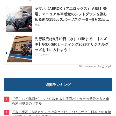
ヤマハ【AEROX（アエロックス） ABS】登
場。マニュアル車感覚のシフトダウンを楽し
める新型155ccスポーツスクーター8月31日発
売。価格48万1800円
新車
先行販売は8月19日（水）11時まで！【スズ
キ】GSX-S/Rミーティング2026オリジナルグ
ッズを手に入れよう！
トピックス
Recommended by
週間ランキング
【元白バイ隊員がこっそり教える】覆面パトカーの見分け方と車
両運用現場のリアル
「走る宝石」MVアグスタは今どうなっているの？ 日本での今後