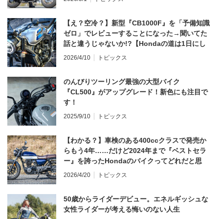
【え？空冷？】新型『CB1000F』を「予備知識
ゼロ」でレビューすることになった→聞いてた
話と違うじゃないか!?【Hondaの道は1日にし
てならず／CB1000F ①第一印象 編】
2026/4/10
トピックス
のんびりツーリング最強の大型バイク
『CL500』がアップグレード！新色にも注目で
す！
2025/9/10
トピックス
【わかる？】車検のある400ccクラスで発売か
らもう4年……だけど2024年まで『ベストセラ
ー』を誇ったHondaのバイクってどれだと思
う？
2026/4/20
トピックス
50歳からライダーデビュー。エネルギッシュな
女性ライダーが考える悔いのない人生