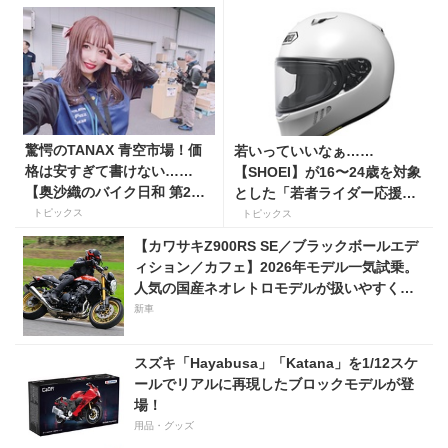
驚愕のTANAX 青空市場！価
若いっていいなぁ……
格は安すぎて書けない……
【SHOEI】が16〜24歳を対象
【奥沙織のバイク日和 第2
とした「若者ライダー応援キ
回】
ャンペーン」を実施
トピックス
トピックス
【カワサキZ900RS SE／ブラックボールエデ
ィション／カフェ】2026年モデル一気試乗。
人気の国産ネオレトロモデルが扱いやすく上
質に進化！
新車
スズキ「Hayabusa」「Katana」を1/12スケ
ールでリアルに再現したブロックモデルが登
場！
用品・グッズ