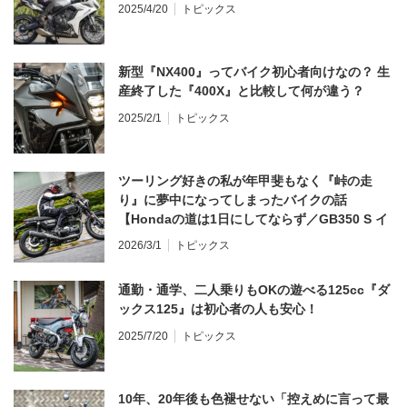
2025/4/20
トピックス
新型『NX400』ってバイク初心者向けなの？ 生
産終了した『400X』と比較して何が違う？
2025/2/1
トピックス
ツーリング好きの私が年甲斐もなく『峠の走
り』に夢中になってしまったバイクの話
【Hondaの道は1日にしてならず／GB350 S イ
ンプレ・レビュー 前編】
2026/3/1
トピックス
通勤・通学、二人乗りもOKの遊べる125cc『ダ
ックス125』は初心者の人も安心！
2025/7/20
トピックス
10年、20年後も色褪せない「控えめに言って最