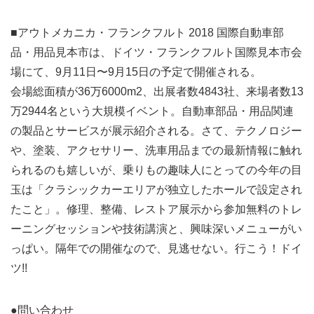
■アウトメカニカ・フランクフルト 2018 国際自動車部
品・用品見本市は、ドイツ・フランクフルト国際見本市会
場にて、9月11日〜9月15日の予定で開催される。
会場総面積が36万6000m2、出展者数4843社、来場者数13
万2944名という大規模イベント。自動車部品・用品関連
の製品とサービスが展示紹介される。さて、テクノロジー
や、塗装、アクセサリー、洗車用品までの最新情報に触れ
られるのも嬉しいが、乗りもの趣味人にとっての今年の目
玉は「クラシックカーエリアが独立したホールで設定され
たこと」。修理、整備、レストア展示から参加無料のトレ
ーニングセッションや技術講演と、興味深いメニューがい
っぱい。隔年での開催なので、見逃せない。行こう！ドイ
ツ!!
●問い合わせ