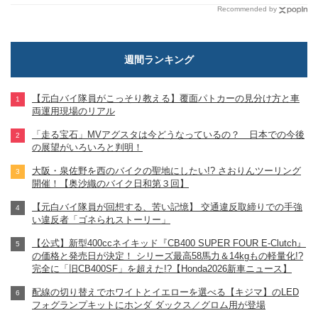
Recommended by
週間ランキング
【元白バイ隊員がこっそり教える】覆面パトカーの見分け方と車
両運用現場のリアル
「走る宝石」MVアグスタは今どうなっているの？ 日本での今後
の展望がいろいろと判明！
大阪・泉佐野を西のバイクの聖地にしたい!? さおりんツーリング
開催！【奥沙織のバイク日和第３回】
【元白バイ隊員が回想する、苦い記憶】 交通違反取締りでの手強
い違反者「ゴネられストーリー」
【公式】新型400ccネイキッド『CB400 SUPER FOUR E-Clutch』
の価格と発売日が決定！ シリーズ最高58馬力＆14kgもの軽量化!?
完全に「旧CB400SF」を超えた!?【Honda2026新車ニュース】
配線の切り替えでホワイトとイエローを選べる【キジマ】のLED
フォグランプキットにホンダ ダックス／グロム用が登場