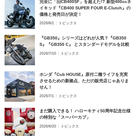
完全に「旧CB400SF」を超えた!? 新型400ccネ
イキッド『CB400 SUPER FOUR E-Clutch』の
価格と発売日が決定！
2026/8/1
トピックス
『GB350』シリーズはどれが人気？『GB350
S』『GB350 C』 とスタンダードモデルを比較
2026/7/10
トピックス
ホンダ『Cub HOUSE』原付二種ライフを充実
させるための新拠点、ただの販売店じゃありま
せん！
2026/7/1
トピックス
まだ購入できる！ ハローキティ50周年記念仕様
の特別な「スーパーカブ」
2026/6/20
トピックス