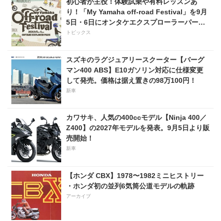
初心者が主役！体験試乗や有料レッスンあ
り！「My Yamaha off-road Festival」を9月
5日・6日にオンタケエクスプローラーパーク
で実施！
トピックス
スズキのラグジュアリースクーター【バーグ
マン400 ABS】E10ガソリン対応に仕様変更
して発売。価格は据え置きの98万100円！
新車
カワサキ、人気の400ccモデル【Ninja 400／
Z400】の2027年モデルを発表。9月5日より販
売開始！
新車
【ホンダ CBX】1978〜1982ミニヒストリー
・ホンダ初の並列6気筒公道モデルの軌跡
アーカイブ