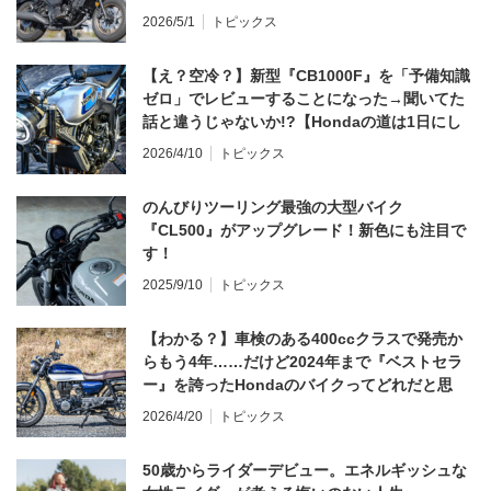
2026/5/1
トピックス
【え？空冷？】新型『CB1000F』を「予備知識
ゼロ」でレビューすることになった→聞いてた
話と違うじゃないか!?【Hondaの道は1日にし
てならず／CB1000F ①第一印象 編】
2026/4/10
トピックス
のんびりツーリング最強の大型バイク
『CL500』がアップグレード！新色にも注目で
す！
2025/9/10
トピックス
【わかる？】車検のある400ccクラスで発売か
らもう4年……だけど2024年まで『ベストセラ
ー』を誇ったHondaのバイクってどれだと思
う？
2026/4/20
トピックス
50歳からライダーデビュー。エネルギッシュな