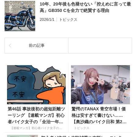
10年、20年後も色褪せない「控えめに言って最
高」GB350 Cを全力で絶賛する理由
2026/1/1
トピックス
前の記事
第46話 事故後初の超短距離ツ
驚愕のTANAX 青空市場！価
ーリング 【連載マンガ】初心
格は安すぎて書けない……
者バイク女子の「全治一年」
【奥沙織のバイク日和 第2
から始める起死回生日記
回】
【連載マンガ】初心者バイク女子の「全治一年」から始める起死回生日記
トピックス