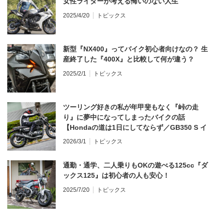
女性ライダーが考える悔いのない人生
2025/4/20
トピックス
新型『NX400』ってバイク初心者向けなの？ 生
産終了した『400X』と比較して何が違う？
2025/2/1
トピックス
ツーリング好きの私が年甲斐もなく『峠の走
り』に夢中になってしまったバイクの話
【Hondaの道は1日にしてならず／GB350 S イ
ンプレ・レビュー 前編】
2026/3/1
トピックス
通勤・通学、二人乗りもOKの遊べる125cc『ダ
ックス125』は初心者の人も安心！
2025/7/20
トピックス