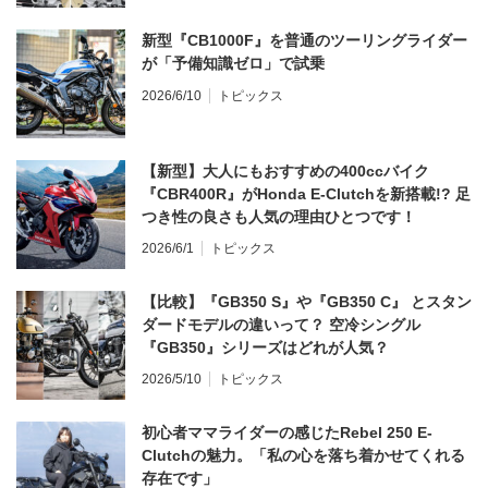
新型『CB1000F』を普通のツーリングライダー
が「予備知識ゼロ」で試乗
2026/6/10
トピックス
【新型】大人にもおすすめの400ccバイク
『CBR400R』がHonda E-Clutchを新搭載!? 足
つき性の良さも人気の理由ひとつです！
2026/6/1
トピックス
【比較】『GB350 S』や『GB350 C』 とスタン
ダードモデルの違いって？ 空冷シングル
『GB350』シリーズはどれが人気？
2026/5/10
トピックス
初心者ママライダーの感じたRebel 250 E-
Clutchの魅力。「私の心を落ち着かせてくれる
存在です」