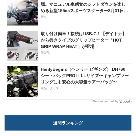
場。マニュアル車感覚のシフトダウンを楽し
める新型155ccスポーツスクーター8月31日発
売。価格48万1800円
新車
取り付け簡単！接続はUSB-C！【デイトナ】
から巻きタイプのグリップヒーター「HOT
GRIP WRAP HEAT」が登場
新製品
HenlyBegins（ヘンリー ビギンズ） DH760
シートバッグPROⅡ LLサイズ〜キャンプツー
リングにも安心の大容量ツアーバッグ〜
用品・グッズ
Recommended by
週間ランキング