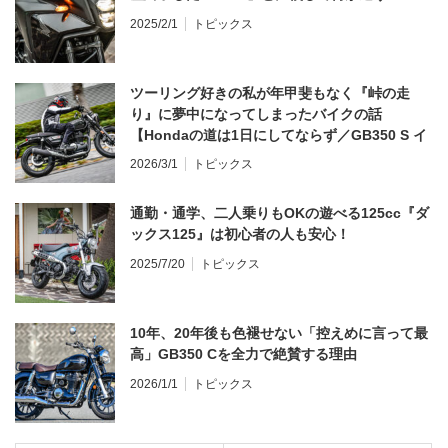
2025/2/1
トピックス
ツーリング好きの私が年甲斐もなく『峠の走
り』に夢中になってしまったバイクの話
【Hondaの道は1日にしてならず／GB350 S イ
ンプレ・レビュー 前編】
2026/3/1
トピックス
通勤・通学、二人乗りもOKの遊べる125cc『ダ
ックス125』は初心者の人も安心！
2025/7/20
トピックス
10年、20年後も色褪せない「控えめに言って最
高」GB350 Cを全力で絶賛する理由
2026/1/1
トピックス