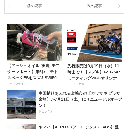
前の記事
次の記事
【アッシュオイル”実走”モニ
先行販売は8月19日（水）11
ターレポート】第6回・モト
時まで！【スズキ】GSX-S/R
スペックFSをスズキSV650X
ミーティング2026オリジナル
に！ 「長年ストレスだった
グッズを手に入れよう！
バイクライフ
トピックス
シフトの固さがコレのおかげ
南国情緒あふれる宮崎市の【カワサキ プラザ
で滑らかに！」
宮崎】が7月11日（土）にリニューアルオープ
ン！
トピックス
ヤマハ【AEROX（アエロックス） ABS】登