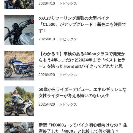
てならず／CB1000F ①第一印象 編】
2026/4/10
トピックス
のんびりツーリング最強の大型バイク
『CL500』がアップグレード！新色にも注目で
す！
2025/9/10
トピックス
【わかる？】車検のある400ccクラスで発売か
らもう4年……だけど2024年まで『ベストセラ
ー』を誇ったHondaのバイクってどれだと思
う？
2026/4/20
トピックス
50歳からライダーデビュー。エネルギッシュな
女性ライダーが考える悔いのない人生
2025/4/20
トピックス
新型『NX400』ってバイク初心者向けなの？ 生
産終了した『400X』と比較して何が違う？