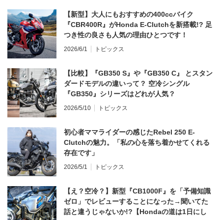
【新型】大人にもおすすめの400ccバイク
『CBR400R』がHonda E-Clutchを新搭載!? 足
つき性の良さも人気の理由ひとつです！
2026/6/1
トピックス
【比較】『GB350 S』や『GB350 C』 とスタン
ダードモデルの違いって？ 空冷シングル
『GB350』シリーズはどれが人気？
2026/5/10
トピックス
初心者ママライダーの感じたRebel 250 E-
Clutchの魅力。「私の心を落ち着かせてくれる
存在です」
2026/5/1
トピックス
【え？空冷？】新型『CB1000F』を「予備知識
ゼロ」でレビューすることになった→聞いてた
話と違うじゃないか!?【Hondaの道は1日にし