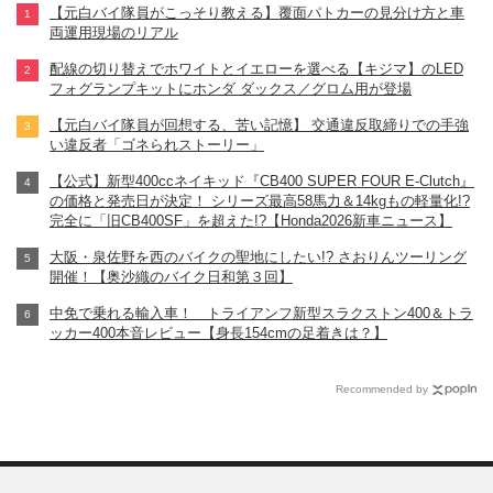
【元白バイ隊員がこっそり教える】覆面パトカーの見分け方と車
両運用現場のリアル
配線の切り替えでホワイトとイエローを選べる【キジマ】のLED
フォグランプキットにホンダ ダックス／グロム用が登場
【元白バイ隊員が回想する、苦い記憶】 交通違反取締りでの手強
い違反者「ゴネられストーリー」
【公式】新型400ccネイキッド『CB400 SUPER FOUR E-Clutch』
の価格と発売日が決定！ シリーズ最高58馬力＆14kgもの軽量化!?
完全に「旧CB400SF」を超えた!?【Honda2026新車ニュース】
大阪・泉佐野を西のバイクの聖地にしたい!? さおりんツーリング
開催！【奥沙織のバイク日和第３回】
中免で乗れる輸入車！ トライアンフ新型スラクストン400＆トラ
ッカー400本音レビュー【身長154cmの足着きは？】
Recommended by