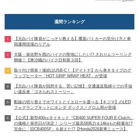
週間ランキング
【元白バイ隊員がこっそり教える】覆面パトカーの見分け方と車
両運用現場のリアル
大阪・泉佐野を西のバイクの聖地にしたい!? さおりんツーリング
開催！【奥沙織のバイク日和第３回】
取り付け簡単！接続はUSB-C！【デイトナ】から巻きタイプのグ
リップヒーター「HOT GRIP WRAP HEAT」が登場
【元白バイ隊員が回想する、苦い記憶】 交通違反取締りでの手強
い違反者「ゴネられストーリー」
配線の切り替えでホワイトとイエローを選べる【キジマ】のLED
フォグランプキットにホンダ ダックス／グロム用が登場
【公式】新型400ccネイキッド『CB400 SUPER FOUR E-Clutch』
の価格と発売日が決定！ シリーズ最高58馬力＆14kgもの軽量化!?
完全に「旧CB400SF」を超えた!?【Honda2026新車ニュース】