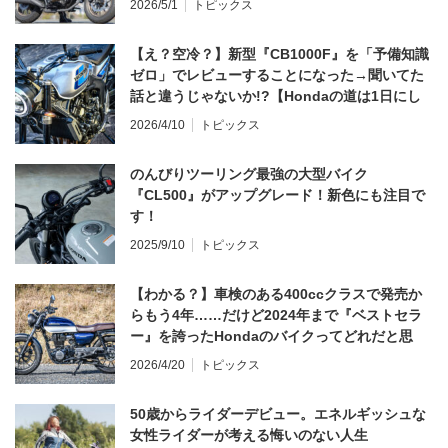
2026/5/1
トピックス
【え？空冷？】新型『CB1000F』を「予備知識
ゼロ」でレビューすることになった→聞いてた
話と違うじゃないか!?【Hondaの道は1日にし
てならず／CB1000F ①第一印象 編】
2026/4/10
トピックス
のんびりツーリング最強の大型バイク
『CL500』がアップグレード！新色にも注目で
す！
2025/9/10
トピックス
【わかる？】車検のある400ccクラスで発売か
らもう4年……だけど2024年まで『ベストセラ
ー』を誇ったHondaのバイクってどれだと思
う？
2026/4/20
トピックス
50歳からライダーデビュー。エネルギッシュな
女性ライダーが考える悔いのない人生