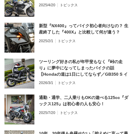
2025/4/20
トピックス
新型『NX400』ってバイク初心者向けなの？ 生
産終了した『400X』と比較して何が違う？
2025/2/1
トピックス
ツーリング好きの私が年甲斐もなく『峠の走
り』に夢中になってしまったバイクの話
【Hondaの道は1日にしてならず／GB350 S イ
ンプレ・レビュー 前編】
2026/3/1
トピックス
通勤・通学、二人乗りもOKの遊べる125cc『ダ
ックス125』は初心者の人も安心！
2025/7/20
トピックス
10年、20年後も色褪せない「控えめに言って最