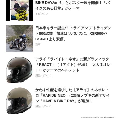
BIKE DAY.Vol.6」とポスター展を開催！「バ
イクのある日常」がテーマ
トピックス
日本車キラー誕生!? トライアンフ トライデン
ト800試乗「加速はヤバいのに、XSR900や
GSX-8Tより安価」
新車
アライ「ラパイド・ネオ」に新グラフィック
「REACT」（リアクト）登場！ 大人ネオレ
トロがテーマのヘルメット
用品・グッズ
かわす性能を追求した【アライ】のネオレト
ロ「RAPIDE-NEO」に加藤ノブキの新デザイ
ン「HAVE A BIKE DAY」が追加！
用品・グッズ
Recommended by