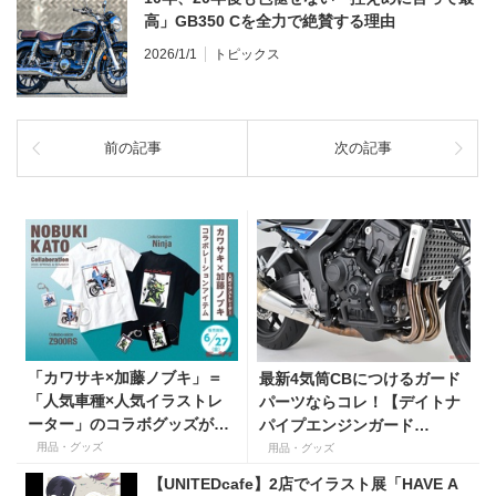
高」GB350 Cを全力で絶賛する理由
2026/1/1
トピックス
前の記事
次の記事
「カワサキ×加藤ノブキ」＝
最新4気筒CBにつけるガード
「人気車種×人気イラストレ
パーツならコレ！【デイトナ
ーター」のコラボグッズがカ
パイプエンジンガード
ワサキプラザから！かっこい
CB1000F/SE（'26）、
用品・グッズ
用品・グッズ
い！
CB1000 HORNET/SP（'25）
【UNITEDcafe】2店でイラスト展「HAVE A
Lower】