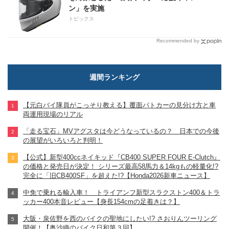
ン」を実施
トピックス
Recommended by
週間ランキング
【元白バイ隊員がこっそり教える】覆面パトカーの見分け方と車
両運用現場のリアル
「走る宝石」MVアグスタは今どうなっているの？ 日本での今後
の展望がいろいろと判明！
【公式】新型400ccネイキッド『CB400 SUPER FOUR E-Clutch』
の価格と発売日が決定！ シリーズ最高58馬力＆14kgもの軽量化!?
完全に「旧CB400SF」を超えた!?【Honda2026新車ニュース】
中免で乗れる輸入車！ トライアンフ新型スラクストン400＆トラ
ッカー400本音レビュー【身長154cmの足着きは？】
大阪・泉佐野を西のバイクの聖地にしたい!? さおりんツーリング
開催！【奥沙織のバイク日和第３回】