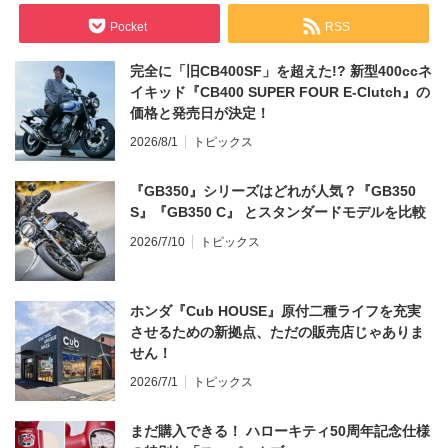
Pocket
RSS
完全に「旧CB400SF」を超えた!? 新型400ccネ
イキッド『CB400 SUPER FOUR E-Clutch』の
価格と発売日が決定！
2026/8/1
トピックス
『GB350』シリーズはどれが人気？『GB350
S』『GB350 C』 とスタンダードモデルを比較
2026/7/10
トピックス
ホンダ『Cub HOUSE』原付二種ライフを充実
させるための新拠点、ただの販売店じゃありま
せん！
2026/7/1
トピックス
まだ購入できる！ ハローキティ50周年記念仕様