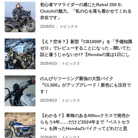
初心者ママライダーの感じたRebel 250 E-
Clutchの魅力。「私の心を落ち着かせてくれる
存在です」
2026/5/1
トピックス
【え？空冷？】新型『CB1000F』を「予備知識
ゼロ」でレビューすることになった→聞いてた
話と違うじゃないか!?【Hondaの道は1日にし
てならず／CB1000F ①第一印象 編】
2026/4/10
トピックス
のんびりツーリング最強の大型バイク
『CL500』がアップグレード！新色にも注目で
す！
2025/9/10
トピックス
【わかる？】車検のある400ccクラスで発売か
らもう4年……だけど2024年まで『ベストセラ
ー』を誇ったHondaのバイクってどれだと思
う？
2026/4/20
トピックス