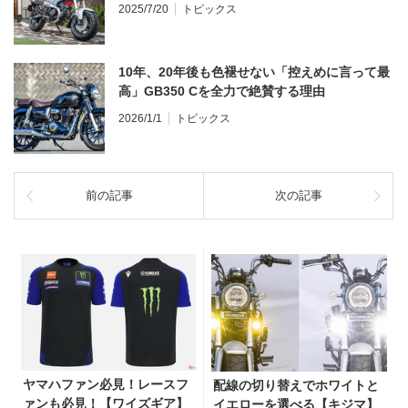
2025/7/20
トピックス
10年、20年後も色褪せない「控えめに言って最
高」GB350 Cを全力で絶賛する理由
2026/1/1
トピックス
前の記事
次の記事
ヤマハファン必見！レースフ
配線の切り替えでホワイトと
ァンも必見！【ワイズギア】
イエローを選べる【キジマ】