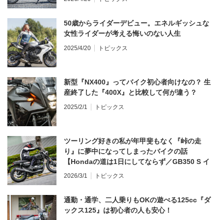
50歳からライダーデビュー。エネルギッシュな
女性ライダーが考える悔いのない人生
2025/4/20
トピックス
新型『NX400』ってバイク初心者向けなの？ 生
産終了した『400X』と比較して何が違う？
2025/2/1
トピックス
ツーリング好きの私が年甲斐もなく『峠の走
り』に夢中になってしまったバイクの話
【Hondaの道は1日にしてならず／GB350 S イ
ンプレ・レビュー 前編】
2026/3/1
トピックス
通勤・通学、二人乗りもOKの遊べる125cc『ダ
ックス125』は初心者の人も安心！