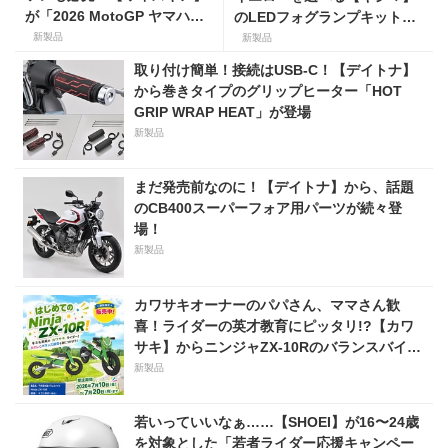
が「2026 MotoGP ヤマハオ
のLEDフォグランプキットに
フィシャルアパレル」を数量
ホンダ ダックス／グロム用が
新製品
新製品
限定でリリース
登場
取り付け簡単！接続はUSB-C！【デイトナ】
から巻きタイプのグリップヒーター「HOT
GRIP WRAP HEAT」が登場
新製品
まだ発売前なのに！【デイトナ】から、話題
のCB400スーパーフォア用パーツが続々登
場！
新製品
カワサキオーナーのパパさん、ママさん歓
喜！ライダーの英才教育にピッタリ!?【カワ
サキ】からニンジャZX-10Rのバランスバイク
が登場！
新製品
若いっていいなぁ……【SHOEI】が16〜24歳
を対象とした「若者ライダー応援キャンペー