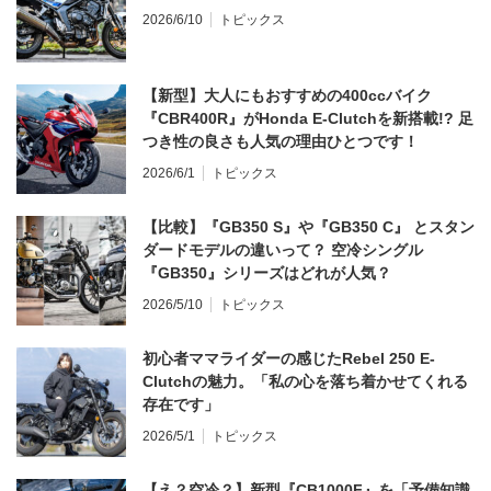
2026/6/10
トピックス
【新型】大人にもおすすめの400ccバイク
『CBR400R』がHonda E-Clutchを新搭載!? 足
つき性の良さも人気の理由ひとつです！
2026/6/1
トピックス
【比較】『GB350 S』や『GB350 C』 とスタン
ダードモデルの違いって？ 空冷シングル
『GB350』シリーズはどれが人気？
2026/5/10
トピックス
初心者ママライダーの感じたRebel 250 E-
Clutchの魅力。「私の心を落ち着かせてくれる
存在です」
2026/5/1
トピックス
【え？空冷？】新型『CB1000F』を「予備知識