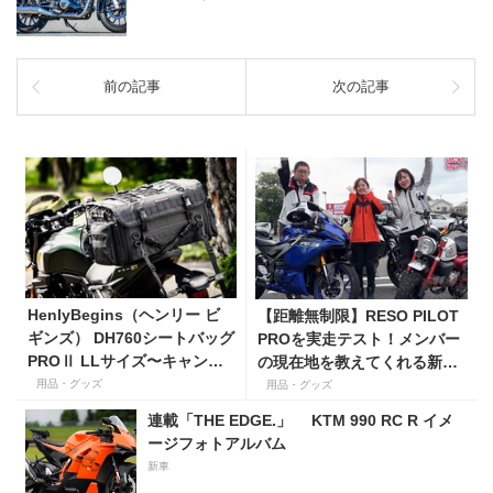
前の記事
次の記事
HenlyBegins（ヘンリー ビ
【距離無制限】RESO PILOT
ギンズ） DH760シートバッグ
PROを実走テスト！メンバー
PROⅡ LLサイズ〜キャンプ
の現在地を教えてくれる新型
ツーリングにも安心の大容量
インカムがめっちゃ便利な３
用品・グッズ
用品・グッズ
ツアーバッグ〜
つの理由【動画付き】
連載「THE EDGE.」 KTM 990 RC R イメ
ージフォトアルバム
新車