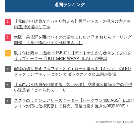
週間ランキング
【元白バイ隊員がこっそり教える】覆面パトカーの見分け方と車
両運用現場のリアル
大阪・泉佐野を西のバイクの聖地にしたい!? さおりんツーリング
開催！【奥沙織のバイク日和第３回】
取り付け簡単！接続はUSB-C！【デイトナ】から巻きタイプのグ
リップヒーター「HOT GRIP WRAP HEAT」が登場
配線の切り替えでホワイトとイエローを選べる【キジマ】のLED
フォグランプキットにホンダ ダックス／グロム用が登場
【元白バイ隊員が回想する、苦い記憶】 交通違反取締りでの手強
い違反者「ゴネられストーリー」
スズキのラグジュアリースクーター【バーグマン400 ABS】E10ガ
ソリン対応に仕様変更して発売。価格は据え置きの98万100円！
Recommended by