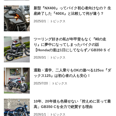
新型『NX400』ってバイク初心者向けなの？ 生
産終了した『400X』と比較して何が違う？
2025/2/1
トピックス
ツーリング好きの私が年甲斐もなく『峠の走
り』に夢中になってしまったバイクの話
【Hondaの道は1日にしてならず／GB350 S イ
ンプレ・レビュー 前編】
2026/3/1
トピックス
通勤・通学、二人乗りもOKの遊べる125cc『ダ
ックス125』は初心者の人も安心！
2025/7/20
トピックス
10年、20年後も色褪せない「控えめに言って最
高」GB350 Cを全力で絶賛する理由
2026/1/1
トピックス