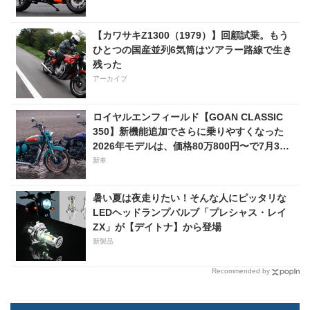
【カワサキZ1300（1979）】回顧試乗。もう
ひとつの国産並列6気筒はツアラー路線で生き
残った
アーカイブ
ロイヤルエンフィールド【GOAN CLASSIC
350】新機能追加でさらに乗りやすくなった
2026年モデルは、価格80万800円〜で7月31
日発売！
新車
暑い夏は夜走りたい！そんな人にピッタリな
LEDヘッドランプバルブ「プレシャス・レイ
ZX」が【デイトナ】から登場
新製品
Recommended by