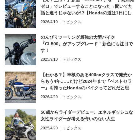
ゼロ」でレビューすることになった→聞いてた
話と違うじゃないか!?【Hondaの道は1日にし
てならず／CB1000F ①第一印象 編】
2026/4/10
トピックス
のんびりツーリング最強の大型バイク
『CL500』がアップグレード！新色にも注目で
す！
2025/9/10
トピックス
【わかる？】車検のある400ccクラスで発売か
らもう4年……だけど2024年まで『ベストセラ
ー』を誇ったHondaのバイクってどれだと思
う？
2026/4/20
トピックス
50歳からライダーデビュー。エネルギッシュな
女性ライダーが考える悔いのない人生
2025/4/20
トピックス