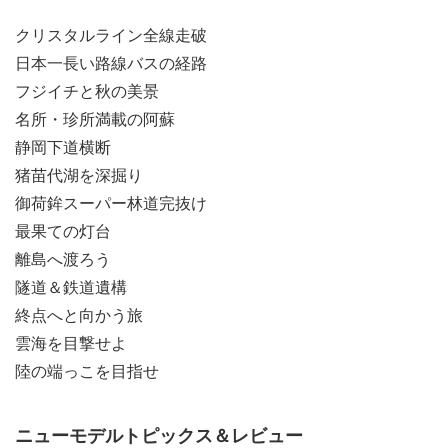
クリスタルライン全線走破
日本一長い路線バスの経路
フジイチと秋の美景
名所・珍所満載の阿蘇
静岡下道横断
猪苗代湖を深掘り
御荷鉾スーパー林道完抜け
最果ての灯台
離島へ渡ろう
隧道＆鉄道遺構
終点へと向かう旅
雲海を目撃せよ
陸の端っこを目指せ
ニューモデルトピックス＆レビュー