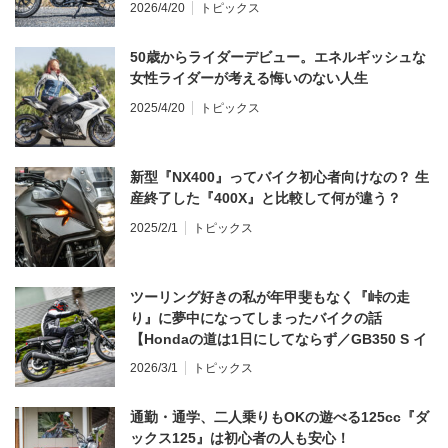
う？
2026/4/20
トピックス
50歳からライダーデビュー。エネルギッシュな
女性ライダーが考える悔いのない人生
2025/4/20
トピックス
新型『NX400』ってバイク初心者向けなの？ 生
産終了した『400X』と比較して何が違う？
2025/2/1
トピックス
ツーリング好きの私が年甲斐もなく『峠の走
り』に夢中になってしまったバイクの話
【Hondaの道は1日にしてならず／GB350 S イ
ンプレ・レビュー 前編】
2026/3/1
トピックス
通勤・通学、二人乗りもOKの遊べる125cc『ダ
ックス125』は初心者の人も安心！