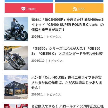
Pocket
RSS
完全に「旧CB400SF」を超えた!? 新型400ccネ
イキッド『CB400 SUPER FOUR E-Clutch』の
価格と発売日が決定！
2026/8/1
トピックス
『GB350』シリーズはどれが人気？『GB350
S』『GB350 C』 とスタンダードモデルを比較
2026/7/10
トピックス
ホンダ『Cub HOUSE』原付二種ライフを充実
させるための新拠点、ただの販売店じゃありま
せん！
2026/7/1
トピックス
まだ購入できる！ ハローキティ50周年記念仕様