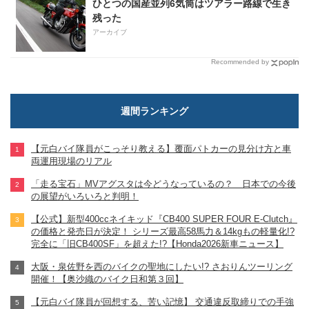
ひとつの国産並列6気筒はツアラー路線で生き
残った
アーカイブ
Recommended by
週間ランキング
【元白バイ隊員がこっそり教える】覆面パトカーの見分け方と車
両運用現場のリアル
「走る宝石」MVアグスタは今どうなっているの？ 日本での今後
の展望がいろいろと判明！
【公式】新型400ccネイキッド『CB400 SUPER FOUR E-Clutch』
の価格と発売日が決定！ シリーズ最高58馬力＆14kgもの軽量化!?
完全に「旧CB400SF」を超えた!?【Honda2026新車ニュース】
大阪・泉佐野を西のバイクの聖地にしたい!? さおりんツーリング
開催！【奥沙織のバイク日和第３回】
【元白バイ隊員が回想する、苦い記憶】 交通違反取締りでの手強