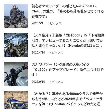
初心者ママライダーの感じたRebel 250 E-
Clutchの魅力。「私の心を落ち着かせてくれる
存在です」
2026/5/1
トピックス
【え？空冷？】新型『CB1000F』を「予備知識
ゼロ」でレビューすることになった→聞いてた
話と違うじゃないか!?【Hondaの道は1日にし
てならず／CB1000F ①第一印象 編】
2026/4/10
トピックス
のんびりツーリング最強の大型バイク
『CL500』がアップグレード！新色にも注目で
す！
2025/9/10
トピックス
【わかる？】車検のある400ccクラスで発売か
らもう4年……だけど2024年まで『ベストセラ
ー』を誇ったHondaのバイクってどれだと思