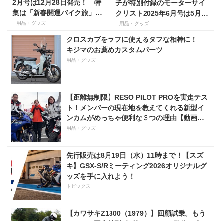
2月号は12月28日発売！ 特
チが特別付録のモーターサイ
集は「新春開運バイク旅」。
クリスト2025年6月号は5月1
特別付録は「KUSHITANIコラ
日（木）発売！ 巻頭特集は
用品・グッズ
用品・グッズ
ボネックチューブ」
「究極の週末ツーリング強化
クロスカブをラフに使えるタフな相棒に！
書」
キジマのお薦めカスタムパーツ
用品・グッズ
【距離無制限】RESO PILOT PROを実走テス
ト！メンバーの現在地を教えてくれる新型イ
ンカムがめっちゃ便利な３つの理由【動画付
き】
用品・グッズ
先行販売は8月19日（水）11時まで！【スズ
キ】GSX-S/Rミーティング2026オリジナルグ
ッズを手に入れよう！
トピックス
【カワサキZ1300（1979）】回顧試乗。もう