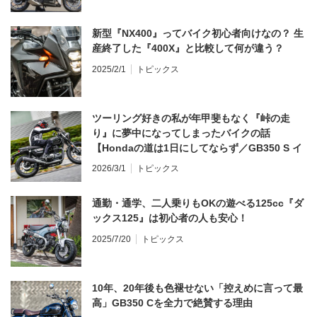
新型『NX400』ってバイク初心者向けなの？ 生
産終了した『400X』と比較して何が違う？
2025/2/1
トピックス
ツーリング好きの私が年甲斐もなく『峠の走
り』に夢中になってしまったバイクの話
【Hondaの道は1日にしてならず／GB350 S イ
ンプレ・レビュー 前編】
2026/3/1
トピックス
通勤・通学、二人乗りもOKの遊べる125cc『ダ
ックス125』は初心者の人も安心！
2025/7/20
トピックス
10年、20年後も色褪せない「控えめに言って最
高」GB350 Cを全力で絶賛する理由