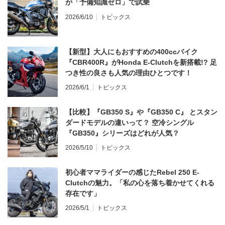
が「予備知識ゼロ」で試乗
2026/6/10
トピックス
【新型】大人にもおすすめの400ccバイク
『CBR400R』がHonda E-Clutchを新搭載!? 足
つき性の良さも人気の理由ひとつです！
2026/6/1
トピックス
【比較】『GB350 S』や『GB350 C』 とスタン
ダードモデルの違いって？ 空冷シングル
『GB350』シリーズはどれが人気？
2026/5/10
トピックス
初心者ママライダーの感じたRebel 250 E-
Clutchの魅力。「私の心を落ち着かせてくれる
存在です」
2026/5/1
トピックス