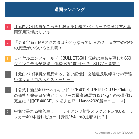
週間ランキング
【元白バイ隊員がこっそり教える】覆面パトカーの見分け方と車
両運用現場のリアル
「走る宝石」MVアグスタは今どうなっているの？ 日本での今後
の展望がいろいろと判明！
ロイヤルエンフィールド【BULLET650】伝統の車名を冠した650
ツインモデルが登場。価格98万100円〜で、8月27日発売！
【元白バイ隊員が回想する、苦い記憶】 交通違反取締りでの手強
い違反者「ゴネられストーリー」
【公式】新型400ccネイキッド『CB400 SUPER FOUR E-Clutch』
の価格と発売日が決定！ シリーズ最高58馬力＆14kgもの軽量化!?
完全に「旧CB400SF」を超えた!?【Honda2026新車ニュース】
中免で乗れる輸入車！ トライアンフ新型スラクストン400＆トラ
ッカー400本音レビュー【身長154cmの足着きは？】
Recommended by