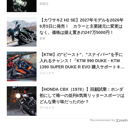
新製品
【カワサキZ H2 SE】2027年モデルを2026年
9月5日に発売！ カラーと主要諸元に変更は
なく、価格は据え置きの247万5000円！
新車
【KTM】の"ビースト"、"スナイパー"を手に
入れるチャンス！「KTM 990 DUKE・KTM
1390 SUPER DUKE R EVO 購入サポートキャ
ンペーン」
トピックス
【HONDA CBX（1978）】回顧試乗：ホンダ
初にして唯一の並列6気筒リッタースポーツは
どんな乗り味だったのか？
アーカイブ
Recommended by