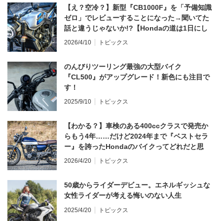
【え？空冷？】新型『CB1000F』を「予備知識
ゼロ」でレビューすることになった→聞いてた
話と違うじゃないか!?【Hondaの道は1日にし
てならず／CB1000F ①第一印象 編】
2026/4/10
トピックス
のんびりツーリング最強の大型バイク
『CL500』がアップグレード！新色にも注目で
す！
2025/9/10
トピックス
【わかる？】車検のある400ccクラスで発売か
らもう4年……だけど2024年まで『ベストセラ
ー』を誇ったHondaのバイクってどれだと思
う？
2026/4/20
トピックス
50歳からライダーデビュー。エネルギッシュな
女性ライダーが考える悔いのない人生
2025/4/20
トピックス