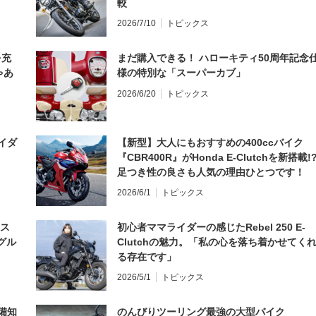
較
2026/7/10
トピックス
を充
まだ購入できる！ ハローキティ50周年記念
ゃあ
様の特別な「スーパーカブ」
2026/6/20
トピックス
イダ
【新型】大人にもおすすめの400ccバイク
『CBR400R』がHonda E-Clutchを新搭載!
足つき性の良さも人気の理由ひとつです！
2026/6/1
トピックス
とス
初心者ママライダーの感じたRebel 250 E-
グル
Clutchの魅力。「私の心を落ち着かせてく
る存在です」
2026/5/1
トピックス
備知
のんびりツーリング最強の大型バイク