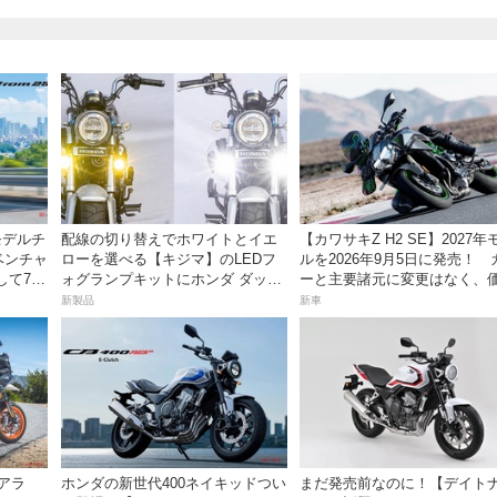
がモデルチ
配線の切り替えでホワイトとイエ
【カワサキZ H2 SE】2027年
ベンチャ
ローを選べる【キジマ】のLEDフ
ルを2026年9月5日に発売！ 
して7月
ォグランプキットにホンダ ダック
ーと主要諸元に変更はなく、
ス／グロム用が登場
は据え置きの247万5000円！
新製品
新車
アラ
ホンダの新世代400ネイキッドつい
まだ発売前なのに！【デイト