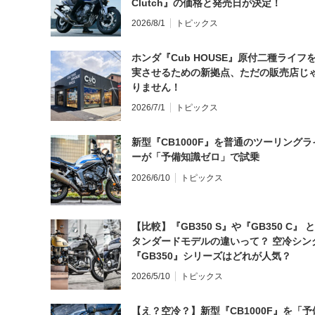
Clutch』の価格と発売日が決定！
2026/8/1
トピックス
ホンダ『Cub HOUSE』原付二種ライフ
実させるための新拠点、ただの販売店じ
りません！
2026/7/1
トピックス
新型『CB1000F』を普通のツーリングラ
ーが「予備知識ゼロ」で試乗
2026/6/10
トピックス
【比較】『GB350 S』や『GB350 C』 
タンダードモデルの違いって？ 空冷シン
『GB350』シリーズはどれが人気？
2026/5/10
トピックス
【え？空冷？】新型『CB1000F』を「予