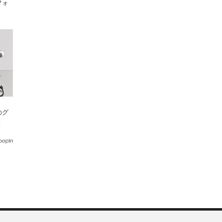
フォ
！
のグ