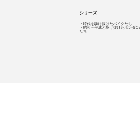
シリーズ
・
時代を駆け抜けたバイクたち
・
昭和～平成と駆け抜けたホンダC
たち