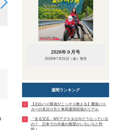
オフ走行などで気になるブレーキペダルの高さも、TRK
リの真面目な作りが表れています。
2026年９月号
2026年7月31日（金）発売
週間ランキング
【元白バイ隊員がこっそり教える】覆面パト
カーの見分け方と車両運用現場のリアル
0
「走る宝石」MVアグスタは今どうなっている
の？ 日本での今後の展望がいろいろと判
明！