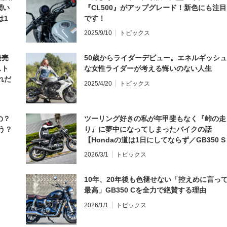
聞い
『CL500』がアップグレード！新色にも注目
は1
です！
編】
2025/9/10
トピックス
発売
50歳からライダーデビュー。エネルギッシュ
スト
な女性ライダーが考える悔いのない人生
れだ
2025/4/20
トピックス
の？
ツーリング好きの私が年甲斐もなく『峠の走
う？
り』に夢中になってしまったバイクの話
【Hondaの道は1日にしてならず／GB350 S
インプレ・レビュー 前編】
2026/3/1
トピックス
10年、20年後も色褪せない「控えめに言っ
最高」GB350 Cを全力で絶賛する理由
2026/1/1
トピックス