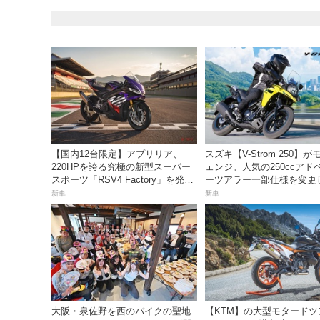
【国内12台限定】アプリリア、
スズキ【V-Strom 250】
220HPを誇る究極の新型スーパー
ェンジ。人気の250ccアド
スポーツ「RSV4 Factory」を発
ーツアラー一部仕様を変更
売。価格363万円！
23日発売。価格68万5300円
新車
新車
大阪・泉佐野を西のバイクの聖地
【KTM】の大型モタードツ