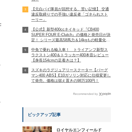
【元白バイ隊員が回想する、苦い記憶】 交通
違反取締りでの手強い違反者「ゴネられスト
ーリー」
仕
【公式】新型400ccネイキッド『CB400
SUPER FOUR E-Clutch』の価格と発売日が決
定！ シリーズ最高58馬力＆14kgもの軽量化!?
完全に「旧CB400SF」を超えた!?
中免で乗れる輸入車！ トライアンフ新型ス
【Honda2026新車ニュース】
ラクストン400＆トラッカー400本音レビュー
【身長154cmの足着きは？】
?
スズキのラグジュアリースクーター【バーグ
マン400 ABS】E10ガソリン対応に仕様変更し
て発売。価格は据え置きの98万100円！
Recommended by
れ
ピックアップ記事
ロイヤルエンフィールド