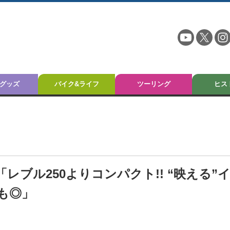
グッズ
バイク&ライフ
ツーリング
ヒス
「レブル250よりコンパクト!! “映える”
も◎」