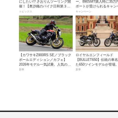
にしたい!? さおりんツーリング開
ー、890SMT購入時に35
催！【奥沙織のバイク日和第３
ポートが受けられるキャン
回】
を実施中！
トピックス
キャンペーン
【カワサキZ900RS SE／ブラック
ロイヤルエンフィールド
ボールエディション／カフェ】
【BULLET650】伝統の車
2026年モデル一気試乗。人気の国
た650ツインモデルが登場。
産ネオレトロモデルが扱いやすく
万100円〜で、8月27日発
新車
新車
上質に進化！