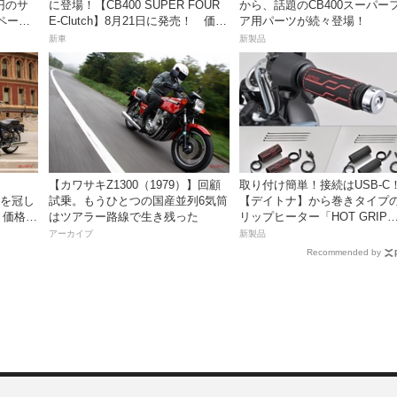
万円のサ
に登場！【CB400 SUPER FOUR
から、話題のCB400スーパー
ペーン
E-Clutch】8月21日に発売！ 価格
ア用パーツが続々登場！
99万8800円
新車
新製品
【カワサキZ1300（1979）】回顧
取り付け簡単！接続はUSB-C
名を冠し
試乗。もうひとつの国産並列6気筒
【デイトナ】から巻きタイプ
価格98
はツアラー路線で生き残った
リップヒーター「HOT GRIP
売！
WRAP HEAT」が登場
アーカイブ
新製品
Recommended by