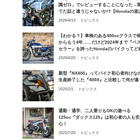
識ゼロ」でレビューすることになった→
てた話と違うじゃないか!?【Hondaの道
日にしてならず／CB1000F ①第一印象 
2026/4/10
トピックス
【わかる？】車検のある400ccクラスで
からもう4年……だけど2024年まで『ベ
セラー』を誇ったHondaのバイクってど
と思う？
2026/4/20
トピックス
新型『NX400』ってバイク初心者向けな
生産終了した『400X』と比較して何が違
2025/2/1
トピックス
通勤・通学、二人乗りもOKの遊べる
125cc『ダックス125』は初心者の人も安
心！
2025/7/20
トピックス