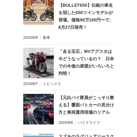
【BULLET650】伝統の車名
を冠した650ツインモデルが
登場。価格98万100円〜で、
8月27日発売！
2026/8/8
新車
「走る宝石」MVアグスタは
今どうなっているの？ 日本
での今後の展望がいろいろと
判明！
2026/8/7
トピックス
【元白バイ隊員がこっそり教
える】覆面パトカーの見分け
て
方と車両運用現場のリアル
2026/8/6
バイクライフ
スズキのラグジュアリースク