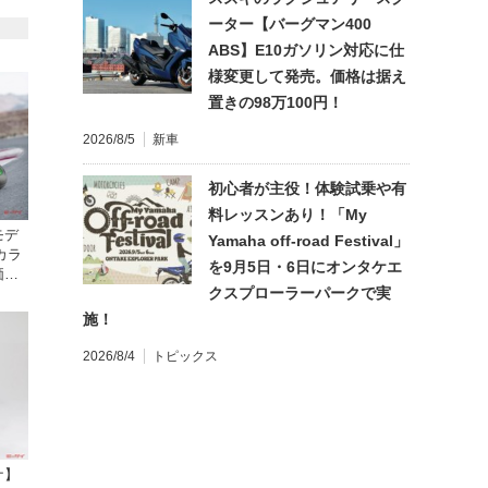
ーター【バーグマン400
ABS】E10ガソリン対応に仕
様変更して発売。価格は据え
置きの98万100円！
2026/8/5
新車
初心者が主役！体験試乗や有
料レッスンあり！「My
モデ
Yamaha off-road Festival」
カラ
を9月5日・6日にオンタケエ
価格
クスプローラーパークで実
施！
2026/8/4
トピックス
ナ】