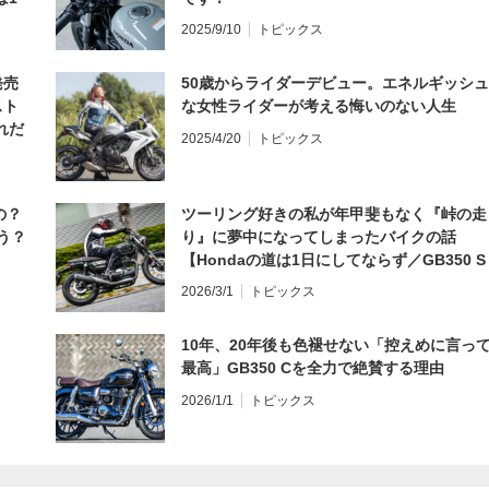
編】
2025/9/10
トピックス
発売
50歳からライダーデビュー。エネルギッシュ
スト
な女性ライダーが考える悔いのない人生
れだ
2025/4/20
トピックス
の？
ツーリング好きの私が年甲斐もなく『峠の走
う？
り』に夢中になってしまったバイクの話
【Hondaの道は1日にしてならず／GB350 S
インプレ・レビュー 前編】
2026/3/1
トピックス
10年、20年後も色褪せない「控えめに言っ
最高」GB350 Cを全力で絶賛する理由
2026/1/1
トピックス