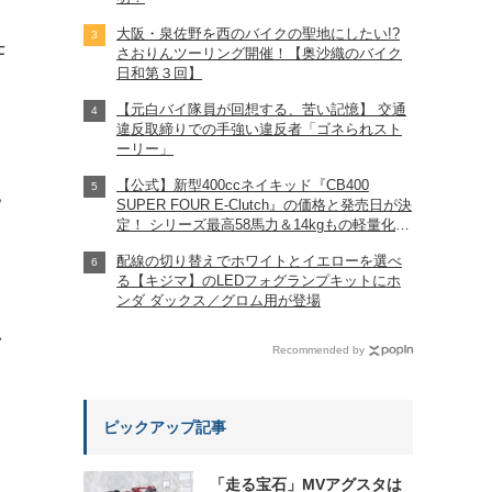
大阪・泉佐野を西のバイクの聖地にしたい!?
仕
さおりんツーリング開催！【奥沙織のバイク
日和第３回】
【元白バイ隊員が回想する、苦い記憶】 交通
違反取締りでの手強い違反者「ゴネられスト
ーリー」
【公式】新型400ccネイキッド『CB400
?
SUPER FOUR E-Clutch』の価格と発売日が決
定！ シリーズ最高58馬力＆14kgもの軽量化!?
完全に「旧CB400SF」を超えた!?
配線の切り替えでホワイトとイエローを選べ
【Honda2026新車ニュース】
る【キジマ】のLEDフォグランプキットにホ
ンダ ダックス／グロム用が登場
れ
Recommended by
ピックアップ記事
「走る宝石」MVアグスタは