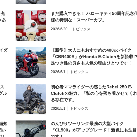
を充
まだ購入できる！ ハローキティ50周年記念
ゃあ
様の特別な「スーパーカブ」
2026/6/20
トピックス
イダ
【新型】大人にもおすすめの400ccバイク
『CBR400R』がHonda E-Clutchを新搭載!
足つき性の良さも人気の理由ひとつです！
2026/6/1
トピックス
とス
初心者ママライダーの感じたRebel 250 E-
グル
Clutchの魅力。「私の心を落ち着かせてく
る存在です」
2026/5/1
トピックス
備知
のんびりツーリング最強の大型バイク
聞い
『CL500』がアップグレード！新色にも注目
は1
です！