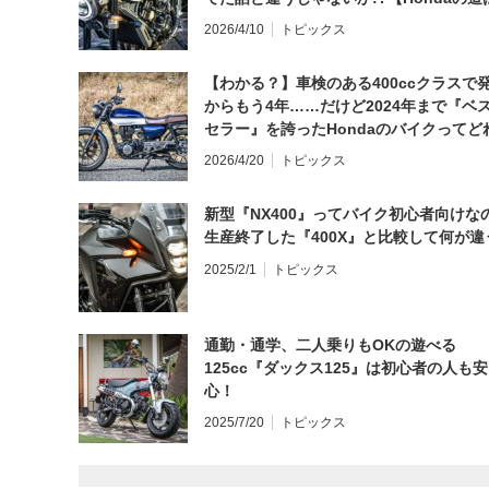
日にしてならず／CB1000F ①第一印象 
2026/4/10
トピックス
【わかる？】車検のある400ccクラスで
からもう4年……だけど2024年まで『ベ
セラー』を誇ったHondaのバイクってど
と思う？
2026/4/20
トピックス
新型『NX400』ってバイク初心者向けな
生産終了した『400X』と比較して何が違
2025/2/1
トピックス
通勤・通学、二人乗りもOKの遊べる
125cc『ダックス125』は初心者の人も安
心！
2025/7/20
トピックス