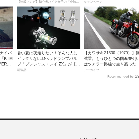
死回生日記
を実施中！
【連載マンガ】初心者バイク女子の「全治一年」から始める起死回生日記
キャンペーン
スナイパ
暑い夏は夜走りたい！そんな人に
【カワサキZ1300（1979）】
「KTM
ピッタリなLEDヘッドランプバル
試乗。もうひとつの国産並列6
PER
ブ「プレシャス・レイ ZX」が【デ
はツアラー路線で生き残った
ートキャン
イトナ】から登場
新製品
アーカイブ
Recommended by