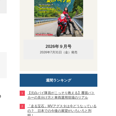
立つ。
2026年９月号
2026年7月31日（金）発売
週間ランキング
【元白バイ隊員がこっそり教える】覆面パト
0
カーの見分け方と車両運用現場のリアル
「走る宝石」MVアグスタは今どうなっている
の？ 日本での今後の展望がいろいろと判
明！