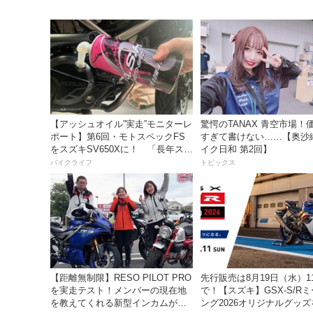
【アッシュオイル”実走”モニターレ
驚愕のTANAX 青空市場！
ポート】第6回・モトスペックFS
すぎて書けない……【奥沙
をスズキSV650Xに！ 「長年スト
イク日和 第2回】
レスだったシフトの固さがコレの
バイクライフ
トピックス
おかげで滑らかに！」
【距離無制限】RESO PILOT PRO
先行販売は8月19日（水）1
を実走テスト！メンバーの現在地
で！【スズキ】GSX-S/R
を教えてくれる新型インカムがめ
ング2026オリジナルグッ