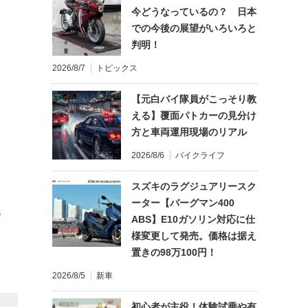
今どうなっているの？ 日本
での今後の展望がいろいろと
判明！
2026/8/7
トピックス
【元白バイ隊員がこっそり教
える】覆面パトカーの見分け
方と車両運用現場のリアル
2026/8/6
バイクライフ
スズキのラグジュアリースク
ーター【バーグマン400
て
ABS】E10ガソリン対応に仕
様変更して発売。価格は据え
置きの98万100円！
2026/8/5
新車
初心者が主役！体験試乗や有