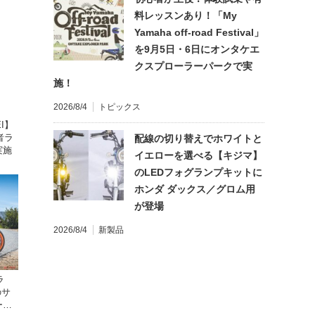
料レッスンあり！「My
Yamaha off-road Festival」
を9月5日・6日にオンタケエ
クスプローラーパークで実
施！
2026/8/4
トピックス
I】
者ラ
配線の切り替えでホワイトと
実施
イエローを選べる【キジマ】
のLEDフォグランプキットに
ホンダ ダックス／グロム用
が登場
2026/8/4
新製品
ラ
のサ
ーン