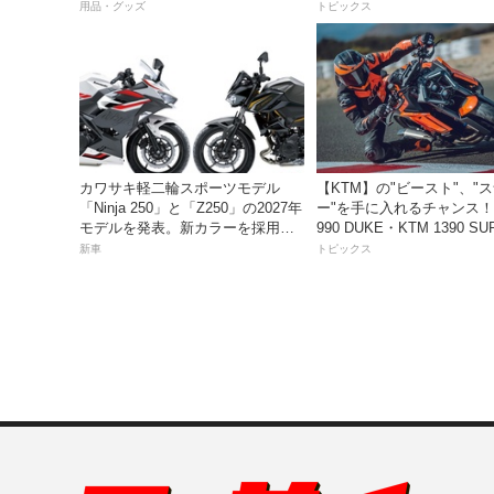
っちゃ便利な３つの理由【動画付
入れよう！
用品・グッズ
トピックス
き】
カワサキ軽二輪スポーツモデル
【KTM】の"ビースト"、"
「Ninja 250」と「Z250」の2027年
ー"を手に入れるチャンス！
モデルを発表。新カラーを採用し9
990 DUKE・KTM 1390 SU
月5日より発売！
DUKE R EVO 購入サポ
新車
トピックス
ペーン」