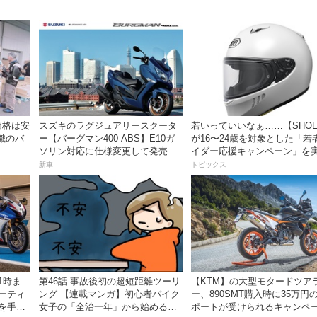
価格は安
スズキのラグジュアリースクータ
若いっていいなぁ……【SHOE
織のバ
ー【バーグマン400 ABS】E10ガ
が16〜24歳を対象とした「若
ソリン対応に仕様変更して発売。
イダー応援キャンペーン」を
価格は据え置きの98万100円！
新車
トピックス
1時ま
第46話 事故後初の超短距離ツーリ
【KTM】の大型モタードツア
ミーティ
ング 【連載マンガ】初心者バイク
ー、890SMT購入時に35万円
ズを手に
女子の「全治一年」から始める起
ポートが受けられるキャンペ