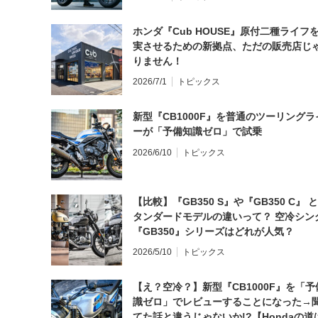
ホンダ『Cub HOUSE』原付二種ライフ
実させるための新拠点、ただの販売店じ
りません！
2026/7/1
トピックス
新型『CB1000F』を普通のツーリングラ
ーが「予備知識ゼロ」で試乗
2026/6/10
トピックス
【比較】『GB350 S』や『GB350 C』 
タンダードモデルの違いって？ 空冷シン
『GB350』シリーズはどれが人気？
2026/5/10
トピックス
【え？空冷？】新型『CB1000F』を「予
識ゼロ」でレビューすることになった→
てた話と違うじゃないか!?【Hondaの道