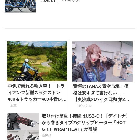
2026/1/1
トピックス
中免で乗れる輸入車！ トラ
驚愕のTANAX 青空市場！価
イアンフ新型スラクストン
格は安すぎて書けない……
400＆トラッカー400本音レビ
【奥沙織のバイク日和 第2
ュー【身長154cmの足着き
回】
新車
トピックス
は？】
取り付け簡単！接続はUSB-C！【デイトナ】
から巻きタイプのグリップヒーター「HOT
GRIP WRAP HEAT」が登場
新製品