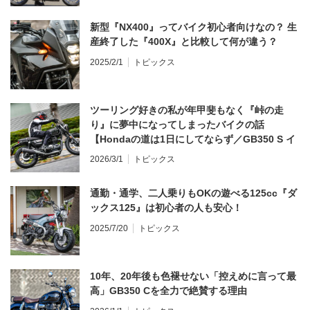
新型『NX400』ってバイク初心者向けなの？ 生
産終了した『400X』と比較して何が違う？
2025/2/1
トピックス
ツーリング好きの私が年甲斐もなく『峠の走
り』に夢中になってしまったバイクの話
【Hondaの道は1日にしてならず／GB350 S イ
ンプレ・レビュー 前編】
2026/3/1
トピックス
通勤・通学、二人乗りもOKの遊べる125cc『ダ
ックス125』は初心者の人も安心！
2025/7/20
トピックス
10年、20年後も色褪せない「控えめに言って最
高」GB350 Cを全力で絶賛する理由