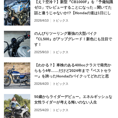
【え？空冷？】新型『CB1000F』を「予備知識
ゼロ」でレビューすることになった→聞いてた
話と違うじゃないか!?【Hondaの道は1日にし
てならず／CB1000F ①第一印象 編】
2026/4/10
トピックス
のんびりツーリング最強の大型バイク
『CL500』がアップグレード！新色にも注目で
す！
2025/9/10
トピックス
【わかる？】車検のある400ccクラスで発売か
らもう4年……だけど2024年まで『ベストセラ
ー』を誇ったHondaのバイクってどれだと思
う？
2026/4/20
トピックス
50歳からライダーデビュー。エネルギッシュな
女性ライダーが考える悔いのない人生
2025/4/20
トピックス