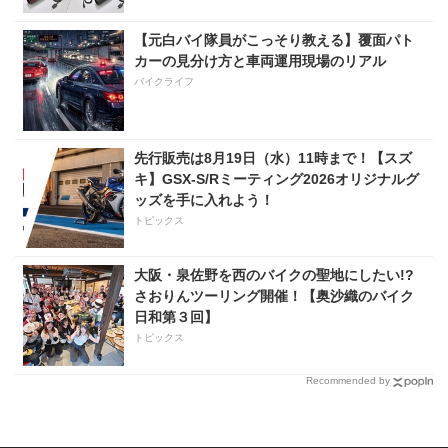
【元白バイ隊員がこっそり教える】覆面パト
カーの見分け方と車両運用現場のリアル
バイクライフ
先行販売は8月19日（水）11時まで！【スズ
キ】GSX-S/Rミーティング2026オリジナルグ
ッズを手に入れよう！
トピックス
大阪・泉佐野を西のバイクの聖地にしたい!?
さおりんツーリング開催！【奥沙織のバイク
日和第３回】
トピックス
Recommended by