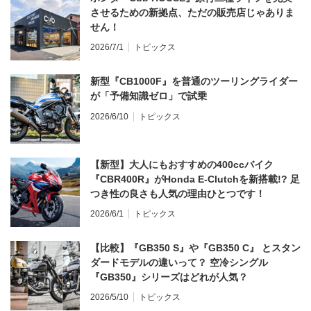
させるための新拠点、ただの販売店じゃありま
せん！
2026/7/1
トピックス
新型『CB1000F』を普通のツーリングライダー
が「予備知識ゼロ」で試乗
2026/6/10
トピックス
【新型】大人にもおすすめの400ccバイク
『CBR400R』がHonda E-Clutchを新搭載!? 足
つき性の良さも人気の理由ひとつです！
2026/6/1
トピックス
【比較】『GB350 S』や『GB350 C』 とスタン
ダードモデルの違いって？ 空冷シングル
『GB350』シリーズはどれが人気？
2026/5/10
トピックス