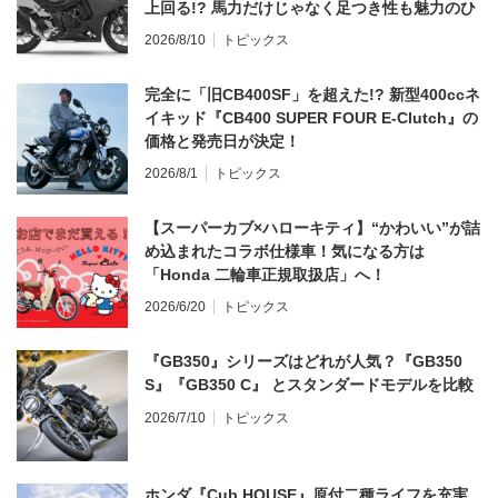
上回る!? 馬力だけじゃなく足つき性も魅力のひ
とつ！
2026/8/10
トピックス
完全に「旧CB400SF」を超えた!? 新型400ccネ
イキッド『CB400 SUPER FOUR E-Clutch』の
価格と発売日が決定！
2026/8/1
トピックス
【スーパーカブ×ハローキティ】“かわいい”が詰
め込まれたコラボ仕様車！気になる方は
「Honda 二輪車正規取扱店」へ！
2026/6/20
トピックス
『GB350』シリーズはどれが人気？『GB350
S』『GB350 C』 とスタンダードモデルを比較
2026/7/10
トピックス
ホンダ『Cub HOUSE』原付二種ライフを充実