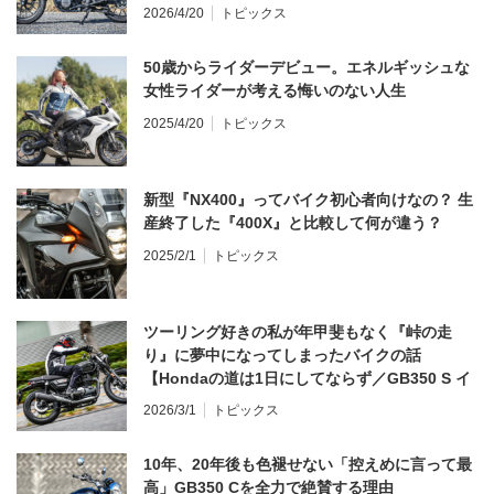
う？
2026/4/20
トピックス
50歳からライダーデビュー。エネルギッシュな
女性ライダーが考える悔いのない人生
2025/4/20
トピックス
新型『NX400』ってバイク初心者向けなの？ 生
産終了した『400X』と比較して何が違う？
2025/2/1
トピックス
ツーリング好きの私が年甲斐もなく『峠の走
り』に夢中になってしまったバイクの話
【Hondaの道は1日にしてならず／GB350 S イ
ンプレ・レビュー 前編】
2026/3/1
トピックス
10年、20年後も色褪せない「控えめに言って最
高」GB350 Cを全力で絶賛する理由