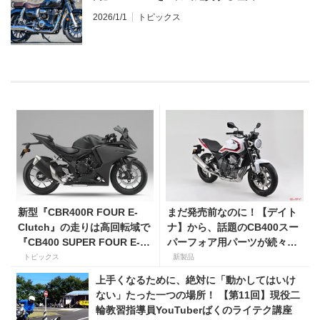
2026/1/1
トピックス
新型『CBR400R FOUR E-
まだ発売前なのに！【デイト
Clutch』の走りは高回転域で
ナ】から、話題のCB400スー
『CB400 SUPER FOUR E-
パーフォア用パーツが続々登
Clutch』を上回る!? 馬力だ
場！
トピックス
新製品
けじゃなく足つき性も魅力の
上手くなるために、絶対に「動かしてはいけ
ひとつ！【Honda2026新車
ない」たった一つの場所！ 【第11回】現役二
ニュース】
輪教習指導員YouTuberばくのライテク講座