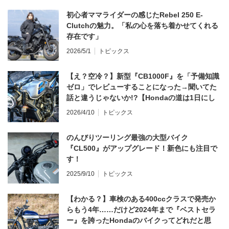
初心者ママライダーの感じたRebel 250 E-
Clutchの魅力。「私の心を落ち着かせてくれる
存在です」
2026/5/1
トピックス
【え？空冷？】新型『CB1000F』を「予備知識
ゼロ」でレビューすることになった→聞いてた
話と違うじゃないか!?【Hondaの道は1日にし
てならず／CB1000F ①第一印象 編】
2026/4/10
トピックス
のんびりツーリング最強の大型バイク
『CL500』がアップグレード！新色にも注目で
す！
2025/9/10
トピックス
【わかる？】車検のある400ccクラスで発売か
らもう4年……だけど2024年まで『ベストセラ
ー』を誇ったHondaのバイクってどれだと思