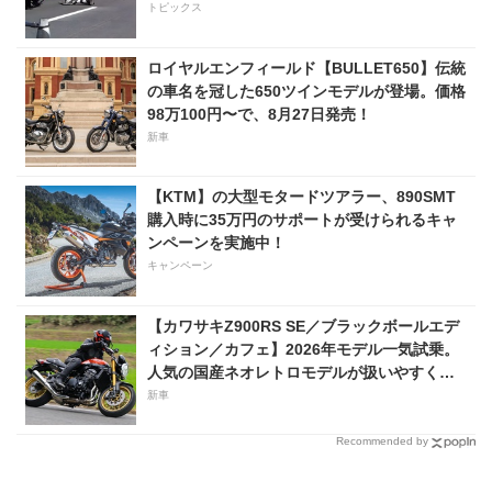
トピックス
ロイヤルエンフィールド【BULLET650】伝統
の車名を冠した650ツインモデルが登場。価格
98万100円〜で、8月27日発売！
新車
【KTM】の大型モタードツアラー、890SMT
購入時に35万円のサポートが受けられるキャ
ンペーンを実施中！
キャンペーン
【カワサキZ900RS SE／ブラックボールエデ
ィション／カフェ】2026年モデル一気試乗。
人気の国産ネオレトロモデルが扱いやすく上
質に進化！
新車
Recommended by