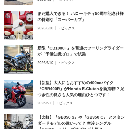
まだ購入できる！ ハローキティ50周年記念仕様
の特別な「スーパーカブ」
2026/6/20
トピックス
新型『CB1000F』を普通のツーリングライダー
が「予備知識ゼロ」で試乗
2026/6/10
トピックス
【新型】大人にもおすすめの400ccバイク
『CBR400R』がHonda E-Clutchを新搭載!? 足
つき性の良さも人気の理由ひとつです！
2026/6/1
トピックス
【比較】『GB350 S』や『GB350 C』 とスタン
ダードモデルの違いって？ 空冷シングル