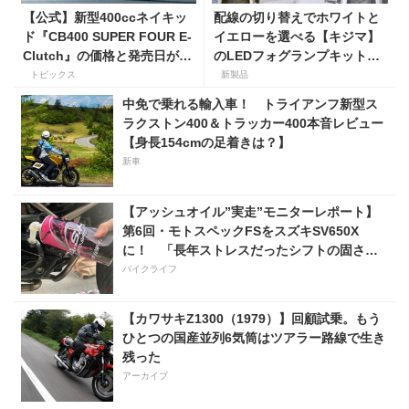
【公式】新型400ccネイキッ
配線の切り替えでホワイトと
ド『CB400 SUPER FOUR E-
イエローを選べる【キジマ】
Clutch』の価格と発売日が決
のLEDフォグランプキットに
定！ シリーズ最高58馬力＆
ホンダ ダックス／グロム用が
トピックス
新製品
14kgもの軽量化!? 完全に
登場
中免で乗れる輸入車！ トライアンフ新型ス
「旧CB400SF」を超えた!?
ラクストン400＆トラッカー400本音レビュー
【Honda2026新車ニュー
【身長154cmの足着きは？】
ス】
新車
【アッシュオイル”実走”モニターレポート】
第6回・モトスペックFSをスズキSV650X
に！ 「長年ストレスだったシフトの固さが
コレのおかげで滑らかに！」
バイクライフ
【カワサキZ1300（1979）】回顧試乗。もう
ひとつの国産並列6気筒はツアラー路線で生き
残った
アーカイブ