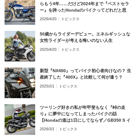
らもう4年……だけど2024年まで『ベストセラ
ー』を誇ったHondaのバイクってどれだと思
う？
2026/4/20
トピックス
50歳からライダーデビュー。エネルギッシュな
女性ライダーが考える悔いのない人生
2025/4/20
トピックス
新型『NX400』ってバイク初心者向けなの？ 生
産終了した『400X』と比較して何が違う？
2025/2/1
トピックス
ツーリング好きの私が年甲斐もなく『峠の走
り』に夢中になってしまったバイクの話
【Hondaの道は1日にしてならず／GB350 S イ
ンプレ・レビュー 前編】
2026/3/1
トピックス