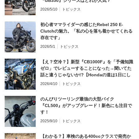
『GB350』シリーズはどれが人気？
2026/5/10
トピックス
初心者ママライダーの感じたRebel 250 E-
Clutchの魅力。「私の心を落ち着かせてくれる
存在です」
2026/5/1
トピックス
【え？空冷？】新型『CB1000F』を「予備知識
ゼロ」でレビューすることになった→聞いてた
話と違うじゃないか!?【Hondaの道は1日にし
てならず／CB1000F ①第一印象 編】
2026/4/10
トピックス
のんびりツーリング最強の大型バイク
『CL500』がアップグレード！新色にも注目で
す！
2025/9/10
トピックス
【わかる？】車検のある400ccクラスで発売か