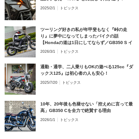
2025/2/1
トピックス
ツーリング好きの私が年甲斐もなく『峠の走
り』に夢中になってしまったバイクの話
【Hondaの道は1日にしてならず／GB350 S イ
ンプレ・レビュー 前編】
2026/3/1
トピックス
通勤・通学、二人乗りもOKの遊べる125cc『ダ
ックス125』は初心者の人も安心！
2025/7/20
トピックス
10年、20年後も色褪せない「控えめに言って最
高」GB350 Cを全力で絶賛する理由
2026/1/1
トピックス