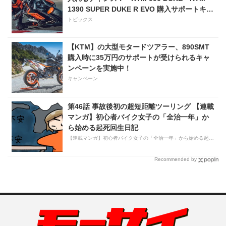
1390 SUPER DUKE R EVO 購入サポートキャ
ンペーン」
トピックス
【KTM】の大型モタードツアラー、890SMT
購入時に35万円のサポートが受けられるキャ
ンペーンを実施中！
キャンペーン
第46話 事故後初の超短距離ツーリング 【連載
マンガ】初心者バイク女子の「全治一年」か
ら始める起死回生日記
【連載マンガ】初心者バイク女子の「全治一年」から始める起死回生日記
Recommended by