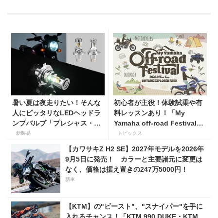
暑い夏は夜走りたい！そんな
初心者が主役！体験試乗や有
人にピッタリなLEDヘッドラ
料レッスンあり！「My
ンプバルブ「プレシャス・レ
Yamaha off-road Festival」
イ ZX」が【デイトナ】から
を9月5日・6日にオンタケエ
新製品
トピックス
登場
クスプローラーパークで実
【カワサキZ H2 SE】2027年モデルを2026年
施！
9月5日に発売！ カラーと主要諸元に変更は
なく、価格は据え置きの247万5000円！
新車
【KTM】の"ビースト"、"スナイパー"を手に
入れるチャンス！「KTM 990 DUKE・KTM