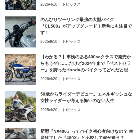
てならず／CB1000F ①第一印象 編】
2026/4/10
トピックス
のんびりツーリング最強の大型バイク
『CL500』がアップグレード！新色にも注目で
す！
2025/9/10
トピックス
【わかる？】車検のある400ccクラスで発売か
らもう4年……だけど2024年まで『ベストセラ
ー』を誇ったHondaのバイクってどれだと思
う？
2026/4/20
トピックス
50歳からライダーデビュー。エネルギッシュな
女性ライダーが考える悔いのない人生
2025/4/20
トピックス
新型『NX400』ってバイク初心者向けなの？ 生
産終了した『400X』と比較して何が違う？