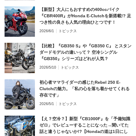
【新型】大人にもおすすめの400ccバイク
『CBR400R』がHonda E-Clutchを新搭載!? 足
つき性の良さも人気の理由ひとつです！
2026/6/1
トピックス
【比較】『GB350 S』や『GB350 C』 とスタン
ダードモデルの違いって？ 空冷シングル
『GB350』シリーズはどれが人気？
2026/5/10
トピックス
初心者ママライダーの感じたRebel 250 E-
Clutchの魅力。「私の心を落ち着かせてくれる
存在です」
2026/5/1
トピックス
【え？空冷？】新型『CB1000F』を「予備知識
ゼロ」でレビューすることになった→聞いてた
話と違うじゃないか!?【Hondaの道は1日にし