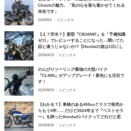
Clutchの魅力。「私の心を落ち着かせてくれる
存在です」
2026/5/1
トピックス
【え？空冷？】新型『CB1000F』を「予備知識
ゼロ」でレビューすることになった→聞いてた
話と違うじゃないか!?【Hondaの道は1日にし
てならず／CB1000F ①第一印象 編】
2026/4/10
トピックス
のんびりツーリング最強の大型バイク
『CL500』がアップグレード！新色にも注目で
す！
2025/9/10
トピックス
【わかる？】車検のある400ccクラスで発売か
らもう4年……だけど2024年まで『ベストセラ
ー』を誇ったHondaのバイクってどれだと思
う？
2026/4/20
トピックス