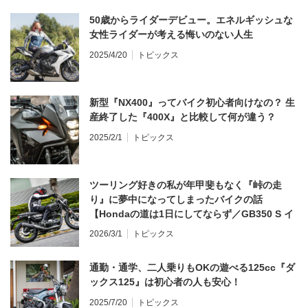
50歳からライダーデビュー。エネルギッシュな
女性ライダーが考える悔いのない人生
2025/4/20
トピックス
新型『NX400』ってバイク初心者向けなの？ 生
産終了した『400X』と比較して何が違う？
2025/2/1
トピックス
ツーリング好きの私が年甲斐もなく『峠の走
り』に夢中になってしまったバイクの話
【Hondaの道は1日にしてならず／GB350 S イ
ンプレ・レビュー 前編】
2026/3/1
トピックス
通勤・通学、二人乗りもOKの遊べる125cc『ダ
ックス125』は初心者の人も安心！
2025/7/20
トピックス