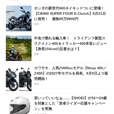
ツはどんな乗り味だったの
か？
ホンダの新世代400ネイキッドついに登場！
【CB400 SUPER FOUR E-Clutch】8月21日
に発売！ 価格99万8800円
新車
中免で乗れる輸入車！ トライアンフ新型ス
ラクストン400＆トラッカー400本音レビュー
【身長154cmの足着きは？】
新車
カワサキ、人気の400ccモデル【Ninja 400／
Z400】の2027年モデルを発表。9月5日より販
売開始！
新車
若いっていいなぁ……【SHOEI】が16〜24歳
を対象とした「若者ライダー応援キャンペー
ン」を実施
トピックス