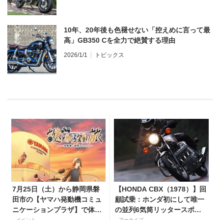
10年、20年後も色褪せない「控えめに言って最
高」GB350 Cを全力で絶賛する理由
2026/1/1
トピックス
7月25日（土）から静岡県磐
【HONDA CBX（1978）】回
田市の【ヤマハ発動機コミュ
顧試乗：ホンダ初にして唯一
ニケーションプラザ】で体験
の並列6気筒リッタースポー
型謎解きイベントを開催！
イベント
アーカイブ