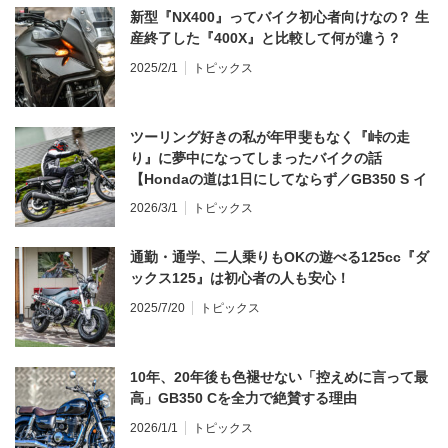
新型『NX400』ってバイク初心者向けなの？ 生
産終了した『400X』と比較して何が違う？
2025/2/1
トピックス
ツーリング好きの私が年甲斐もなく『峠の走
り』に夢中になってしまったバイクの話
【Hondaの道は1日にしてならず／GB350 S イ
ンプレ・レビュー 前編】
2026/3/1
トピックス
通勤・通学、二人乗りもOKの遊べる125cc『ダ
ックス125』は初心者の人も安心！
2025/7/20
トピックス
10年、20年後も色褪せない「控えめに言って最
高」GB350 Cを全力で絶賛する理由
2026/1/1
トピックス