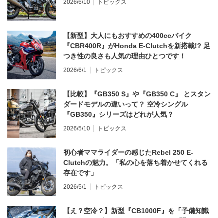
2026/6/10
トピックス
【新型】大人にもおすすめの400ccバイク
『CBR400R』がHonda E-Clutchを新搭載!? 足
つき性の良さも人気の理由ひとつです！
2026/6/1
トピックス
【比較】『GB350 S』や『GB350 C』 とスタン
ダードモデルの違いって？ 空冷シングル
『GB350』シリーズはどれが人気？
2026/5/10
トピックス
初心者ママライダーの感じたRebel 250 E-
Clutchの魅力。「私の心を落ち着かせてくれる
存在です」
2026/5/1
トピックス
【え？空冷？】新型『CB1000F』を「予備知識