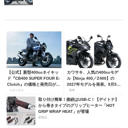
【公式】新型400ccネイキッ
カワサキ、人気の400ccモデ
ド『CB400 SUPER FOUR E-
ル【Ninja 400／Z400】の
Clutch』の価格と発売日が決
2027年モデルを発表。9月5日
定！ シリーズ最高58馬力＆
より販売開始！
トピックス
新車
14kgもの軽量化!? 完全に
取り付け簡単！接続はUSB-C！【デイトナ】
「旧CB400SF」を超えた!?
から巻きタイプのグリップヒーター「HOT
【Honda2026新車ニュー
GRIP WRAP HEAT」が登場
ス】
新製品