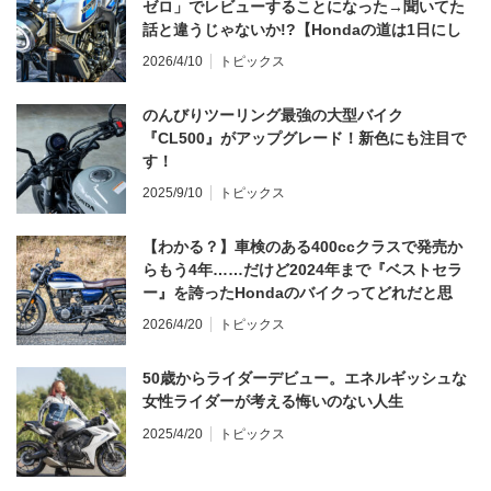
ゼロ」でレビューすることになった→聞いてた
話と違うじゃないか!?【Hondaの道は1日にし
てならず／CB1000F ①第一印象 編】
2026/4/10
トピックス
のんびりツーリング最強の大型バイク
『CL500』がアップグレード！新色にも注目で
す！
2025/9/10
トピックス
【わかる？】車検のある400ccクラスで発売か
らもう4年……だけど2024年まで『ベストセラ
ー』を誇ったHondaのバイクってどれだと思
う？
2026/4/20
トピックス
50歳からライダーデビュー。エネルギッシュな
女性ライダーが考える悔いのない人生
2025/4/20
トピックス