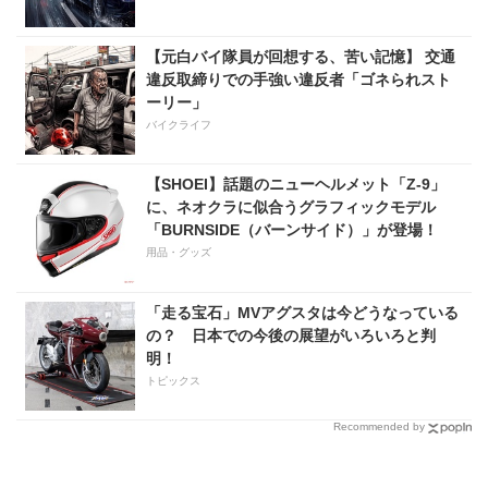
【元白バイ隊員が回想する、苦い記憶】 交通
違反取締りでの手強い違反者「ゴネられスト
ーリー」
バイクライフ
【SHOEI】話題のニューヘルメット「Z-9」
に、ネオクラに似合うグラフィックモデル
「BURNSIDE（バーンサイド）」が登場！
用品・グッズ
「走る宝石」MVアグスタは今どうなっている
の？ 日本での今後の展望がいろいろと判
明！
トピックス
Recommended by