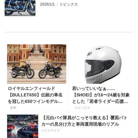
2026/1/1
トピックス
ロイヤルエンフィールド
若いっていいなぁ……
【BULLET650】伝統の車名
【SHOEI】が16〜24歳を対象
を冠した650ツインモデルが
とした「若者ライダー応援キ
登場。価格98万100円〜で、8
ャンペーン」を実施
新車
トピックス
月27日発売！
【元白バイ隊員がこっそり教える】覆面パト
カーの見分け方と車両運用現場のリアル
バイクライフ