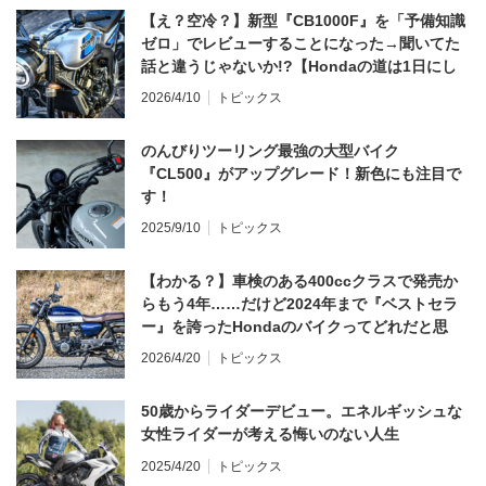
【え？空冷？】新型『CB1000F』を「予備知識
ゼロ」でレビューすることになった→聞いてた
話と違うじゃないか!?【Hondaの道は1日にし
てならず／CB1000F ①第一印象 編】
2026/4/10
トピックス
のんびりツーリング最強の大型バイク
『CL500』がアップグレード！新色にも注目で
す！
2025/9/10
トピックス
【わかる？】車検のある400ccクラスで発売か
らもう4年……だけど2024年まで『ベストセラ
ー』を誇ったHondaのバイクってどれだと思
う？
2026/4/20
トピックス
50歳からライダーデビュー。エネルギッシュな
女性ライダーが考える悔いのない人生
2025/4/20
トピックス