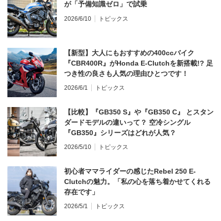
が「予備知識ゼロ」で試乗
2026/6/10
トピックス
【新型】大人にもおすすめの400ccバイク
『CBR400R』がHonda E-Clutchを新搭載!? 足
つき性の良さも人気の理由ひとつです！
2026/6/1
トピックス
【比較】『GB350 S』や『GB350 C』 とスタン
ダードモデルの違いって？ 空冷シングル
『GB350』シリーズはどれが人気？
2026/5/10
トピックス
初心者ママライダーの感じたRebel 250 E-
Clutchの魅力。「私の心を落ち着かせてくれる
存在です」
2026/5/1
トピックス