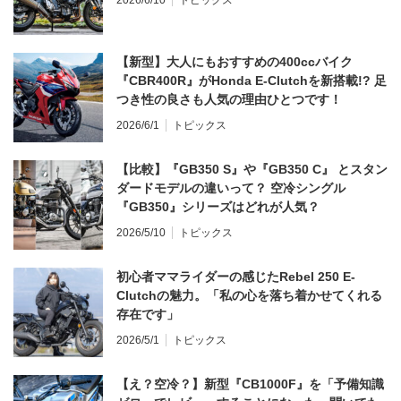
【新型】大人にもおすすめの400ccバイク
『CBR400R』がHonda E-Clutchを新搭載!? 足
つき性の良さも人気の理由ひとつです！
2026/6/1
トピックス
【比較】『GB350 S』や『GB350 C』 とスタン
ダードモデルの違いって？ 空冷シングル
『GB350』シリーズはどれが人気？
2026/5/10
トピックス
初心者ママライダーの感じたRebel 250 E-
Clutchの魅力。「私の心を落ち着かせてくれる
存在です」
2026/5/1
トピックス
【え？空冷？】新型『CB1000F』を「予備知識