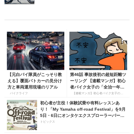
【元白バイ隊員がこっそり教
第46話 事故後初の超短距離ツ
える】覆面パトカーの見分け
ーリング 【連載マンガ】初心
方と車両運用現場のリアル
者バイク女子の「全治一年」
から始める起死回生日記
バイクライフ
【連載マンガ】初心者バイク女子の「全治一年」から始める起死回生日記
初心者が主役！体験試乗や有料レッスンあ
り！「My Yamaha off-road Festival」を9月
5日・6日にオンタケエクスプローラーパーク
で実施！
トピックス