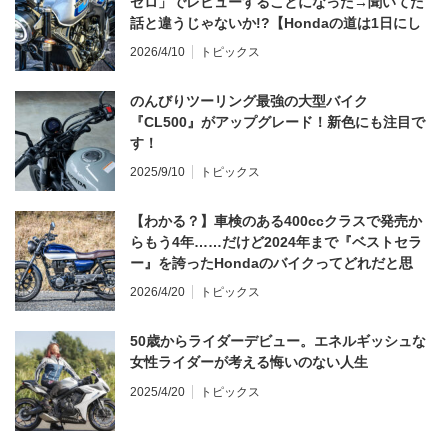
ゼロ」でレビューすることになった→聞いてた
話と違うじゃないか!?【Hondaの道は1日にし
てならず／CB1000F ①第一印象 編】
2026/4/10
トピックス
のんびりツーリング最強の大型バイク
『CL500』がアップグレード！新色にも注目で
す！
2025/9/10
トピックス
【わかる？】車検のある400ccクラスで発売か
らもう4年……だけど2024年まで『ベストセラ
ー』を誇ったHondaのバイクってどれだと思
う？
2026/4/20
トピックス
50歳からライダーデビュー。エネルギッシュな
女性ライダーが考える悔いのない人生
2025/4/20
トピックス