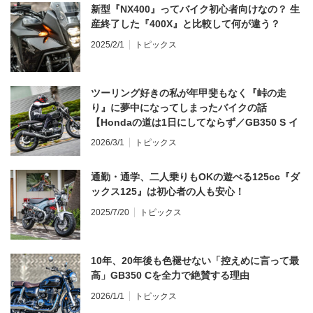
新型『NX400』ってバイク初心者向けなの？ 生
産終了した『400X』と比較して何が違う？
2025/2/1
トピックス
ツーリング好きの私が年甲斐もなく『峠の走
り』に夢中になってしまったバイクの話
【Hondaの道は1日にしてならず／GB350 S イ
ンプレ・レビュー 前編】
2026/3/1
トピックス
通勤・通学、二人乗りもOKの遊べる125cc『ダ
ックス125』は初心者の人も安心！
2025/7/20
トピックス
10年、20年後も色褪せない「控えめに言って最
高」GB350 Cを全力で絶賛する理由
2026/1/1
トピックス