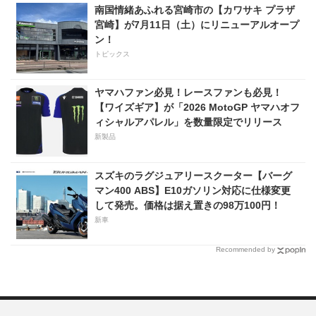
南国情緒あふれる宮崎市の【カワサキ プラザ
宮崎】が7月11日（土）にリニューアルオープ
ン！
トピックス
ヤマハファン必見！レースファンも必見！
【ワイズギア】が「2026 MotoGP ヤマハオフ
ィシャルアパレル」を数量限定でリリース
新製品
スズキのラグジュアリースクーター【バーグ
マン400 ABS】E10ガソリン対応に仕様変更
して発売。価格は据え置きの98万100円！
新車
Recommended by