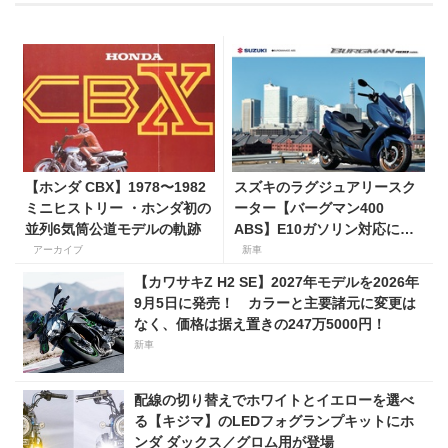
【ホンダ CBX】1978〜1982
スズキのラグジュアリースク
ミニヒストリー ・ホンダ初の
ーター【バーグマン400
並列6気筒公道モデルの軌跡
ABS】E10ガソリン対応に仕
様変更して発売。価格は据え
アーカイブ
新車
置きの98万100円！
【カワサキZ H2 SE】2027年モデルを2026年
9月5日に発売！ カラーと主要諸元に変更は
なく、価格は据え置きの247万5000円！
新車
配線の切り替えでホワイトとイエローを選べ
る【キジマ】のLEDフォグランプキットにホ
ンダ ダックス／グロム用が登場