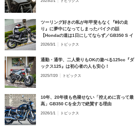
2025/2/1
トピックス
ツーリング好きの私が年甲斐もなく『峠の走
り』に夢中になってしまったバイクの話
【Hondaの道は1日にしてならず／GB350 S イ
ンプレ・レビュー 前編】
2026/3/1
トピックス
通勤・通学、二人乗りもOKの遊べる125cc『ダ
ックス125』は初心者の人も安心！
2025/7/20
トピックス
10年、20年後も色褪せない「控えめに言って最
高」GB350 Cを全力で絶賛する理由
2026/1/1
トピックス