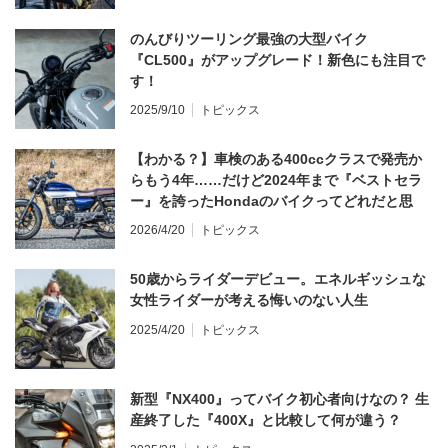
のんびりツーリング最強の大型バイク
『CL500』がアップグレード！新色にも注目で
す！
2025/9/10
トピックス
【わかる？】車検のある400ccクラスで発売か
らもう4年……だけど2024年まで『ベストセラ
ー』を誇ったHondaのバイクってどれだと思
う？
2026/4/20
トピックス
50歳からライダーデビュー。エネルギッシュな
女性ライダーが考える悔いのない人生
2025/4/20
トピックス
新型『NX400』ってバイク初心者向けなの？ 生
産終了した『400X』と比較して何が違う？