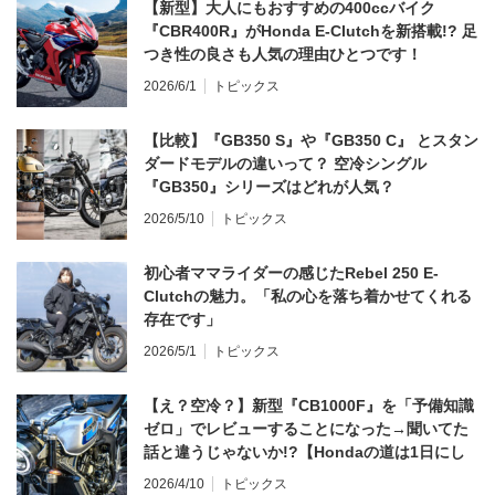
【新型】大人にもおすすめの400ccバイク
『CBR400R』がHonda E-Clutchを新搭載!? 足
つき性の良さも人気の理由ひとつです！
2026/6/1
トピックス
【比較】『GB350 S』や『GB350 C』 とスタン
ダードモデルの違いって？ 空冷シングル
『GB350』シリーズはどれが人気？
2026/5/10
トピックス
初心者ママライダーの感じたRebel 250 E-
Clutchの魅力。「私の心を落ち着かせてくれる
存在です」
2026/5/1
トピックス
【え？空冷？】新型『CB1000F』を「予備知識
ゼロ」でレビューすることになった→聞いてた
話と違うじゃないか!?【Hondaの道は1日にし
てならず／CB1000F ①第一印象 編】
2026/4/10
トピックス