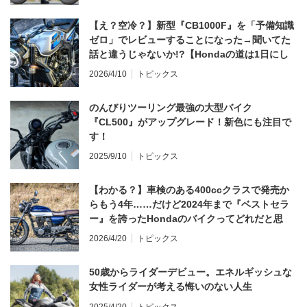
【え？空冷？】新型『CB1000F』を「予備知識
ゼロ」でレビューすることになった→聞いてた
話と違うじゃないか!?【Hondaの道は1日にし
てならず／CB1000F ①第一印象 編】
2026/4/10
トピックス
のんびりツーリング最強の大型バイク
『CL500』がアップグレード！新色にも注目で
す！
2025/9/10
トピックス
【わかる？】車検のある400ccクラスで発売か
らもう4年……だけど2024年まで『ベストセラ
ー』を誇ったHondaのバイクってどれだと思
う？
2026/4/20
トピックス
50歳からライダーデビュー。エネルギッシュな
女性ライダーが考える悔いのない人生
2025/4/20
トピックス