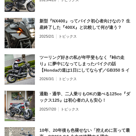
新型『NX400』ってバイク初心者向けなの？ 生
産終了した『400X』と比較して何が違う？
2025/2/1
トピックス
ツーリング好きの私が年甲斐もなく『峠の走
り』に夢中になってしまったバイクの話
【Hondaの道は1日にしてならず／GB350 S イ
ンプレ・レビュー 前編】
2026/3/1
トピックス
通勤・通学、二人乗りもOKの遊べる125cc『ダ
ックス125』は初心者の人も安心！
2025/7/20
トピックス
10年、20年後も色褪せない「控えめに言って最