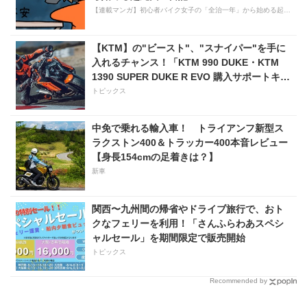
【連載マンガ】初心者バイク女子の「全治一年」から始める起死回生日記
【KTM】の"ビースト"、"スナイパー"を手に
入れるチャンス！「KTM 990 DUKE・KTM
1390 SUPER DUKE R EVO 購入サポートキャ
ンペーン」
トピックス
中免で乗れる輸入車！ トライアンフ新型ス
ラクストン400＆トラッカー400本音レビュー
【身長154cmの足着きは？】
新車
関西〜九州間の帰省やドライブ旅行で、おト
クなフェリーを利用！「さんふらわあスペシ
ャルセール」を期間限定で販売開始
トピックス
Recommended by