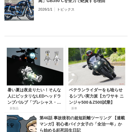
高」GB350 Cを全力で絶賛する理由
2026/1/1
トピックス
暑い夏は夜走りたい！そんな
ベテランライダーをも唸らせ
人にピッタリなLEDヘッドラ
るシブい実力派【カワサキ ニ
ンプバルブ「プレシャス・レ
ンジャ500＆Z500試乗】
イ ZX」が【デイトナ】から
新製品
新車
登場
第46話 事故後初の超短距離ツーリング 【連載
マンガ】初心者バイク女子の「全治一年」か
ら始める起死回生日記