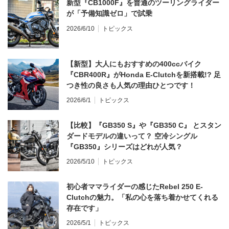
新型『CB1000F』を普通のツーリングライダー
が「予備知識ゼロ」で試乗
2026/6/10
トピックス
【新型】大人にもおすすめの400ccバイク
『CBR400R』がHonda E-Clutchを新搭載!? 足
つき性の良さも人気の理由ひとつです！
2026/6/1
トピックス
【比較】『GB350 S』や『GB350 C』 とスタン
ダードモデルの違いって？ 空冷シングル
『GB350』シリーズはどれが人気？
2026/5/10
トピックス
初心者ママライダーの感じたRebel 250 E-
Clutchの魅力。「私の心を落ち着かせてくれる
存在です」
2026/5/1
トピックス