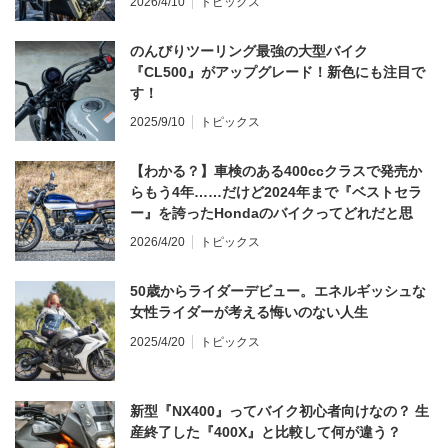
2026/4/10
トピックス
のんびりツーリング最強の大型バイク
『CL500』がアップグレード！新色にも注目で
す！
2025/9/10
トピックス
【わかる？】車検のある400ccクラスで発売か
らもう4年……だけど2024年まで『ベストセラ
ー』を誇ったHondaのバイクってどれだと思
う？
2026/4/20
トピックス
50歳からライダーデビュー。エネルギッシュな
女性ライダーが考える悔いのない人生
2025/4/20
トピックス
新型『NX400』ってバイク初心者向けなの？ 生
産終了した『400X』と比較して何が違う？