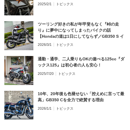
2025/2/1
トピックス
ツーリング好きの私が年甲斐もなく『峠の走
り』に夢中になってしまったバイクの話
【Hondaの道は1日にしてならず／GB350 S イ
ンプレ・レビュー 前編】
2026/3/1
トピックス
通勤・通学、二人乗りもOKの遊べる125cc『ダ
ックス125』は初心者の人も安心！
2025/7/20
トピックス
10年、20年後も色褪せない「控えめに言って最
高」GB350 Cを全力で絶賛する理由
2026/1/1
トピックス