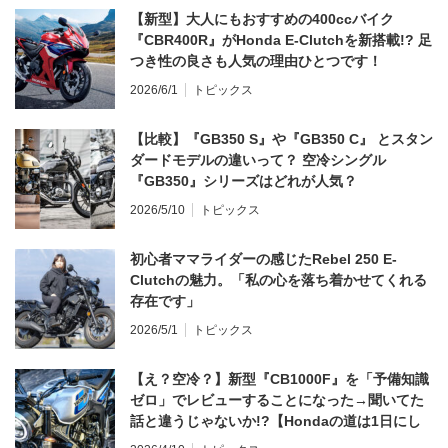
【新型】大人にもおすすめの400ccバイク
『CBR400R』がHonda E-Clutchを新搭載!? 足
つき性の良さも人気の理由ひとつです！
2026/6/1
トピックス
【比較】『GB350 S』や『GB350 C』 とスタン
ダードモデルの違いって？ 空冷シングル
『GB350』シリーズはどれが人気？
2026/5/10
トピックス
初心者ママライダーの感じたRebel 250 E-
Clutchの魅力。「私の心を落ち着かせてくれる
存在です」
2026/5/1
トピックス
【え？空冷？】新型『CB1000F』を「予備知識
ゼロ」でレビューすることになった→聞いてた
話と違うじゃないか!?【Hondaの道は1日にし
てならず／CB1000F ①第一印象 編】