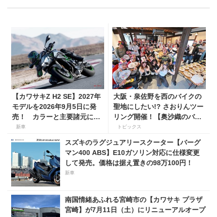
【カワサキZ H2 SE】2027年
大阪・泉佐野を西のバイクの
モデルを2026年9月5日に発
聖地にしたい!? さおりんツー
売！ カラーと主要諸元に変
リング開催！【奥沙織のバイ
更はなく、価格は据え置きの
ク日和第３回】
新車
トピックス
247万5000円！
スズキのラグジュアリースクーター【バーグ
マン400 ABS】E10ガソリン対応に仕様変更
して発売。価格は据え置きの98万100円！
新車
南国情緒あふれる宮崎市の【カワサキ プラザ
宮崎】が7月11日（土）にリニューアルオープ