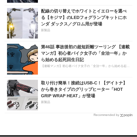
配線の切り替えでホワイトとイエローを選べ
る【キジマ】のLEDフォグランプキットにホ
ンダ ダックス／グロム用が登場
新製品
第46話 事故後初の超短距離ツーリング 【連載
マンガ】初心者バイク女子の「全治一年」か
ら始める起死回生日記
【連載マンガ】初心者バイク女子の「全治一年」から始める起死回生日記
取り付け簡単！接続はUSB-C！【デイトナ】
から巻きタイプのグリップヒーター「HOT
GRIP WRAP HEAT」が登場
新製品
Recommended by