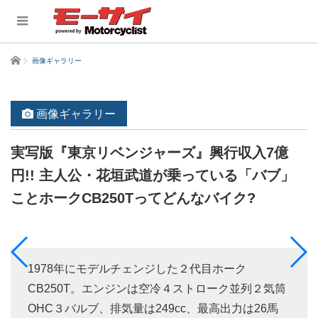
ホーム
画像ギャラリー
画像ギャラリー
実写版『東京リベンジャーズ』興行収入7億
円!! 主人公・花垣武道が乗っている「バブ」
ことホークCB250Tってどんなバイク?
1978年にモデルチェンジした２代目ホーク
CB250T。エンジンは空冷４ストローク並列２気筒
OHC３バルブ、排気量は249cc、最高出力は26馬