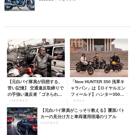
【元白バイ隊員が回想する、
「New HUNTER 350 浅草キ
苦い記憶】 交通違反取締りで
ャラバン」は【ロイヤルエン
の手強い違反者「ゴネられス
フィールド】ハンター350の
トーリー」
新色に試乗できるチャンス！
バイクライフ
イベント
【元白バイ隊員がこっそり教える】覆面パト
カーの見分け方と車両運用現場のリアル
バイクライフ