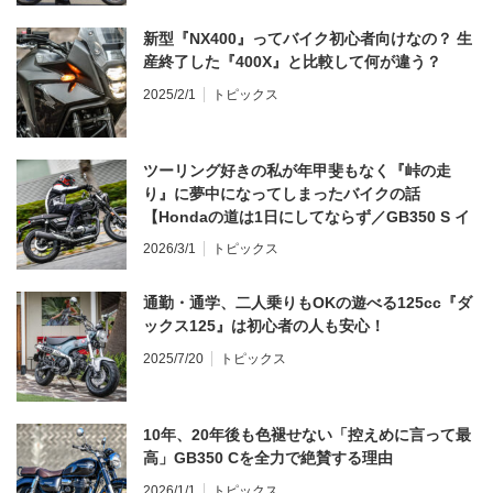
新型『NX400』ってバイク初心者向けなの？ 生
産終了した『400X』と比較して何が違う？
2025/2/1
トピックス
ツーリング好きの私が年甲斐もなく『峠の走
り』に夢中になってしまったバイクの話
【Hondaの道は1日にしてならず／GB350 S イ
ンプレ・レビュー 前編】
2026/3/1
トピックス
通勤・通学、二人乗りもOKの遊べる125cc『ダ
ックス125』は初心者の人も安心！
2025/7/20
トピックス
10年、20年後も色褪せない「控えめに言って最
高」GB350 Cを全力で絶賛する理由
2026/1/1
トピックス