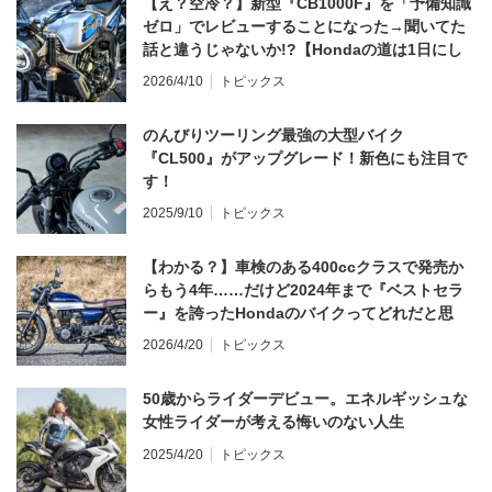
【え？空冷？】新型『CB1000F』を「予備知識
ゼロ」でレビューすることになった→聞いてた
話と違うじゃないか!?【Hondaの道は1日にし
てならず／CB1000F ①第一印象 編】
2026/4/10
トピックス
のんびりツーリング最強の大型バイク
『CL500』がアップグレード！新色にも注目で
す！
2025/9/10
トピックス
【わかる？】車検のある400ccクラスで発売か
らもう4年……だけど2024年まで『ベストセラ
ー』を誇ったHondaのバイクってどれだと思
う？
2026/4/20
トピックス
50歳からライダーデビュー。エネルギッシュな
女性ライダーが考える悔いのない人生
2025/4/20
トピックス