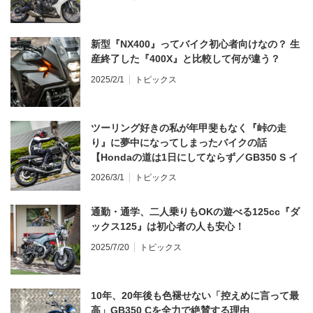
新型『NX400』ってバイク初心者向けなの？ 生
産終了した『400X』と比較して何が違う？
2025/2/1
トピックス
ツーリング好きの私が年甲斐もなく『峠の走
り』に夢中になってしまったバイクの話
【Hondaの道は1日にしてならず／GB350 S イ
ンプレ・レビュー 前編】
2026/3/1
トピックス
通勤・通学、二人乗りもOKの遊べる125cc『ダ
ックス125』は初心者の人も安心！
2025/7/20
トピックス
10年、20年後も色褪せない「控えめに言って最
高」GB350 Cを全力で絶賛する理由