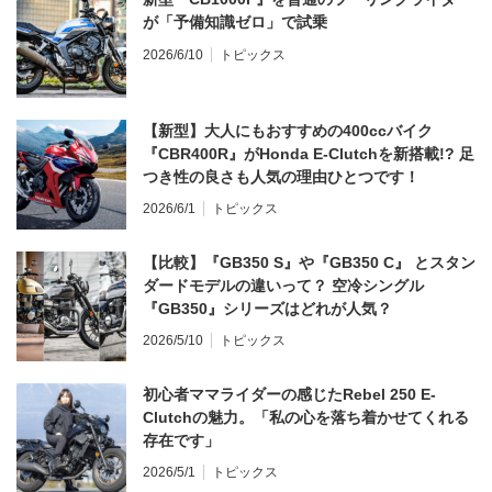
が「予備知識ゼロ」で試乗
2026/6/10
トピックス
【新型】大人にもおすすめの400ccバイク
『CBR400R』がHonda E-Clutchを新搭載!? 足
つき性の良さも人気の理由ひとつです！
2026/6/1
トピックス
【比較】『GB350 S』や『GB350 C』 とスタン
ダードモデルの違いって？ 空冷シングル
『GB350』シリーズはどれが人気？
2026/5/10
トピックス
初心者ママライダーの感じたRebel 250 E-
Clutchの魅力。「私の心を落ち着かせてくれる
存在です」
2026/5/1
トピックス