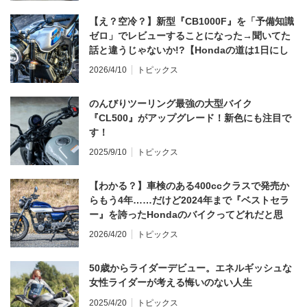
【え？空冷？】新型『CB1000F』を「予備知識
ゼロ」でレビューすることになった→聞いてた
話と違うじゃないか!?【Hondaの道は1日にし
てならず／CB1000F ①第一印象 編】
2026/4/10
トピックス
のんびりツーリング最強の大型バイク
『CL500』がアップグレード！新色にも注目で
す！
2025/9/10
トピックス
【わかる？】車検のある400ccクラスで発売か
らもう4年……だけど2024年まで『ベストセラ
ー』を誇ったHondaのバイクってどれだと思
う？
2026/4/20
トピックス
50歳からライダーデビュー。エネルギッシュな
女性ライダーが考える悔いのない人生
2025/4/20
トピックス