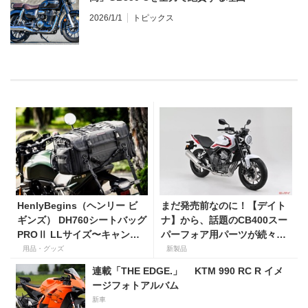
2026/1/1
トピックス
HenlyBegins（ヘンリー ビ
まだ発売前なのに！【デイト
ギンズ） DH760シートバッグ
ナ】から、話題のCB400スー
PROⅡ LLサイズ〜キャンプ
パーフォア用パーツが続々登
ツーリングにも安心の大容量
場！
用品・グッズ
新製品
ツアーバッグ〜
連載「THE EDGE.」 KTM 990 RC R イメ
ージフォトアルバム
新車