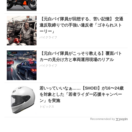
【元白バイ隊員が回想する、苦い記憶】 交通
違反取締りでの手強い違反者「ゴネられスト
ーリー」
バイクライフ
【元白バイ隊員がこっそり教える】覆面パト
カーの見分け方と車両運用現場のリアル
バイクライフ
若いっていいなぁ……【SHOEI】が16〜24歳
を対象とした「若者ライダー応援キャンペー
ン」を実施
トピックス
Recommended by