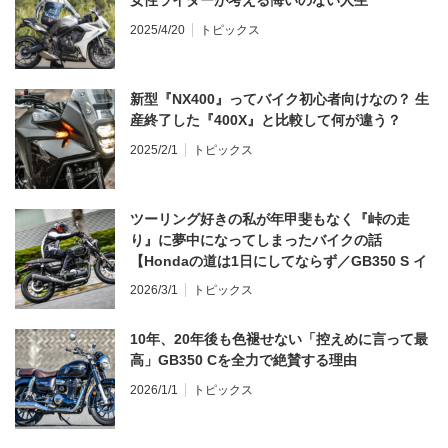
2025/4/20
トピックス
新型『NX400』ってバイク初心者向けなの？ 生
産終了した『400X』と比較して何が違う？
2025/2/1
トピックス
ツーリング好きの私が年甲斐もなく『峠の走
り』に夢中になってしまったバイクの話
【Hondaの道は1日にしてならず／GB350 S イ
ンプレ・レビュー 前編】
2026/3/1
トピックス
10年、20年後も色褪せない「控えめに言って最
高」GB350 Cを全力で絶賛する理由
2026/1/1
トピックス