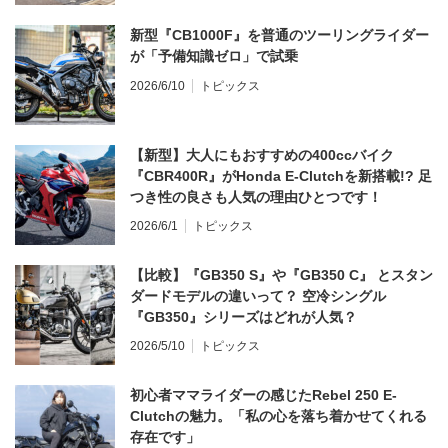
新型『CB1000F』を普通のツーリングライダー
が「予備知識ゼロ」で試乗
2026/6/10
トピックス
【新型】大人にもおすすめの400ccバイク
『CBR400R』がHonda E-Clutchを新搭載!? 足
つき性の良さも人気の理由ひとつです！
2026/6/1
トピックス
【比較】『GB350 S』や『GB350 C』 とスタン
ダードモデルの違いって？ 空冷シングル
『GB350』シリーズはどれが人気？
2026/5/10
トピックス
初心者ママライダーの感じたRebel 250 E-
Clutchの魅力。「私の心を落ち着かせてくれる
存在です」