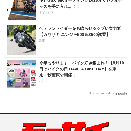
キ】GSX-S/Rミーティング2026オリジナルグ
ッズを手に入れよう！
トピックス
ベテランライダーをも唸らせるシブい実力派
【カワサキ ニンジャ500＆Z500試乗】
新車
今年もやります！バイク好き集まれ！【8月19
日はバイクの日 HAVE A BIKE DAY】を東
京・秋葉原で開催！
イベント
Recommended by