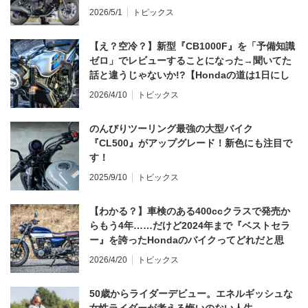
2026/5/1
トピックス
【え？空冷？】新型『CB1000F』を「予備知識
ゼロ」でレビューすることになった→聞いてた
話と違うじゃないか!?【Hondaの道は1日にし
てならず／CB1000F ①第一印象 編】
2026/4/10
トピックス
のんびりツーリング最強の大型バイク
『CL500』がアップグレード！新色にも注目で
す！
2025/9/10
トピックス
【わかる？】車検のある400ccクラスで発売か
らもう4年……だけど2024年まで『ベストセラ
ー』を誇ったHondaのバイクってどれだと思
う？
2026/4/20
トピックス
50歳からライダーデビュー。エネルギッシュな
女性ライダーが考える悔いのない人生