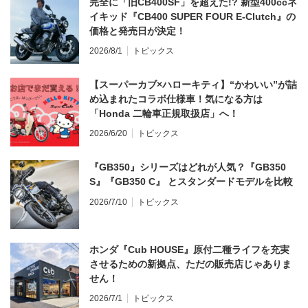
完全に「旧CB400SF」を超えた!? 新型400ccネ
イキッド『CB400 SUPER FOUR E-Clutch』の
価格と発売日が決定！
2026/8/1
トピックス
【スーパーカブ×ハローキティ】“かわいい”が詰
め込まれたコラボ仕様車！気になる方は
「Honda 二輪車正規取扱店」へ！
2026/6/20
トピックス
『GB350』シリーズはどれが人気？『GB350
S』『GB350 C』 とスタンダードモデルを比較
2026/7/10
トピックス
ホンダ『Cub HOUSE』原付二種ライフを充実
させるための新拠点、ただの販売店じゃありま
せん！
2026/7/1
トピックス