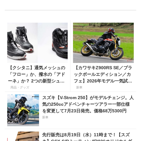
【クシタニ】通気メッシュの
【カワサキZ900RS SE／ブラ
「フロー」か、撥水の「アド
ックボールエディション／カ
ーネ」か？ 2つの新型シュー
フェ】2026年モデル一気試
ズ、あなたはどちらを選ぶ？
乗。人気の国産ネオレトロモ
用品・グッズ
新車
デルが扱いやすく上質に進
スズキ【V-Strom 250】がモデルチェンジ。人
化！
気の250ccアドベンチャーツアラー一部仕様
を変更して7月23日発売。価格68万5300円
新車
先行販売は8月19日（水）11時まで！【スズ