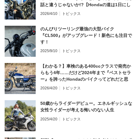
話と違うじゃないか!?【Hondaの道は1日にし
てならず／CB1000F ①第一印象 編】
2026/4/10
トピックス
のんびりツーリング最強の大型バイク
『CL500』がアップグレード！新色にも注目で
す！
2025/9/10
トピックス
【わかる？】車検のある400ccクラスで発売か
らもう4年……だけど2024年まで『ベストセラ
ー』を誇ったHondaのバイクってどれだと思
う？
2026/4/20
トピックス
50歳からライダーデビュー。エネルギッシュな
女性ライダーが考える悔いのない人生
2025/4/20
トピックス