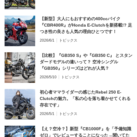
【新型】大人にもおすすめの400ccバイク
『CBR400R』がHonda E-Clutchを新搭載!? 足
つき性の良さも人気の理由ひとつです！
2026/6/1
トピックス
【比較】『GB350 S』や『GB350 C』 とスタン
ダードモデルの違いって？ 空冷シングル
『GB350』シリーズはどれが人気？
2026/5/10
トピックス
初心者ママライダーの感じたRebel 250 E-
Clutchの魅力。「私の心を落ち着かせてくれる
存在です」
2026/5/1
トピックス
【え？空冷？】新型『CB1000F』を「予備知識
ゼロ」でレビューすることになった→聞いてた