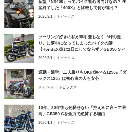
新型『NX400』ってバイク初心者向けなの？ 生
産終了した『400X』と比較して何が違う？
2025/2/1
トピックス
ツーリング好きの私が年甲斐もなく『峠の走
り』に夢中になってしまったバイクの話
【Hondaの道は1日にしてならず／GB350 S イ
ンプレ・レビュー 前編】
2026/3/1
トピックス
通勤・通学、二人乗りもOKの遊べる125cc『ダ
ックス125』は初心者の人も安心！
2025/7/20
トピックス
10年、20年後も色褪せない「控えめに言って最
高」GB350 Cを全力で絶賛する理由
2026/1/1
トピックス