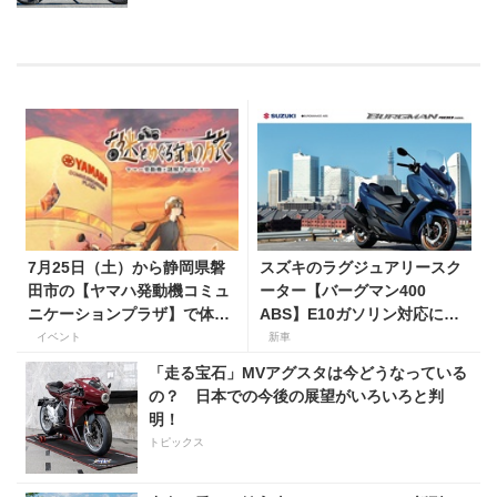
7月25日（土）から静岡県磐
スズキのラグジュアリースク
田市の【ヤマハ発動機コミュ
ーター【バーグマン400
ニケーションプラザ】で体験
ABS】E10ガソリン対応に仕
型謎解きイベントを開催！
様変更して発売。価格は据え
イベント
新車
置きの98万100円！
「走る宝石」MVアグスタは今どうなっている
の？ 日本での今後の展望がいろいろと判
明！
トピックス